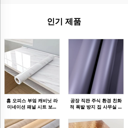
인기 제품
홈 오피스 부엌 캐비닛 라
공장 직판 주식 환경 친화
미네이션 패널 시트 보호
적 폭발 방지 집 사무실 호
필름
텔 펫그 가구 장식용 나무
곡물 필름