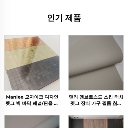
인기 제품
Manlee 모자이크 디자인
맨리 엠브로스드 스킨 터치
펫그 벽 바닥 패널/판을 위
펫그 장식 가구 필름 침실
한 장식 가구 필름
거실