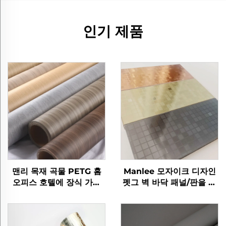
인기 제품
맨리 목재 곡물 PETG 홈
Manlee 모자이크 디자인
오피스 호텔에 장식 가구
펫그 벽 바닥 패널/판을 위
필름
한 장식 가구 필름