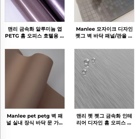
맨리 금속화 알루미늄 엽
Manlee 모자이크 디자인
PETG 홈 오피스 호텔용 장
펫그 벽 바닥 패널/판을 위
식 가구 필름
한 장식 가구 필름
Manlee pet petg 벽 패
맨리 펫 펫그 금속화 인테
널 실내 장식 바닥 문 가구
리어 디자인 홈 오피스 호
장식 필름
텔 장식 영화