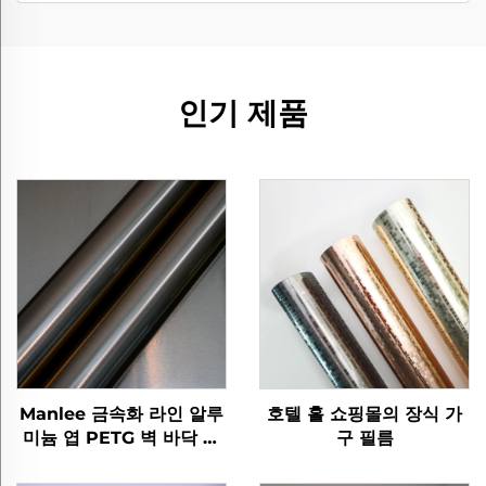
인기 제품
Manlee 금속화 라인 알루
호텔 홀 쇼핑몰의 장식 가
미늄 엽 PETG 벽 바닥 패
구 필름
널/판