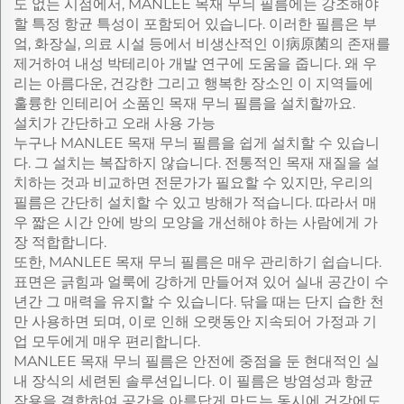
도 없는 시점에서, MANLEE 목재 무늬 필름에는 강조해야
할 특정 항균 특성이 포함되어 있습니다. 이러한 필름은 부
엌, 화장실, 의료 시설 등에서 비생산적인 이病原菌의 존재를
제거하여 내성 박테리아 개발 연구에 도움을 줍니다. 왜 우
리는 아름다운, 건강한 그리고 행복한 장소인 이 지역들에
훌륭한 인테리어 소품인 목재 무늬 필름을 설치할까요.
설치가 간단하고 오래 사용 가능
누구나 MANLEE 목재 무늬 필름을 쉽게 설치할 수 있습니
다. 그 설치는 복잡하지 않습니다. 전통적인 목재 재질을 설
치하는 것과 비교하면 전문가가 필요할 수 있지만, 우리의
필름은 간단히 설치할 수 있고 방해가 적습니다. 따라서 매
우 짧은 시간 안에 방의 모양을 개선해야 하는 사람에게 가
장 적합합니다.
또한, MANLEE 목재 무늬 필름은 매우 관리하기 쉽습니다.
표면은 긁힘과 얼룩에 강하게 만들어져 있어 실내 공간이 수
년간 그 매력을 유지할 수 있습니다. 닦을 때는 단지 습한 천
만 사용하면 되며, 이로 인해 오랫동안 지속되어 가정과 기
업 모두에게 매우 편리합니다.
MANLEE 목재 무늬 필름은 안전에 중점을 둔 현대적인 실
내 장식의 세련된 솔루션입니다. 이 필름은 방염성과 항균
작용을 결합하여 공간을 아름답게 만드는 동시에 건강에도