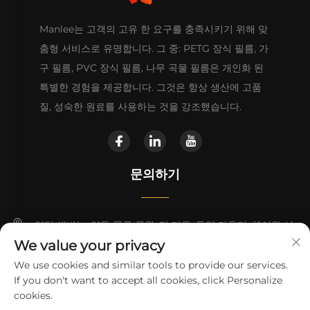
Manlee는 고객의 고유 한 요구를 충족시키기 위해 맞
춤형 서비스로 유명합니다. 그 중: PETG 장식 필름, 가
구 필름, PVC 장식 필름, 나무 곡물 필름은 개인화 된
특별한 경험을 제공합니다. 그것은 항상 생산에 고품
질, 성숙한 원료를 사용하는 것을 강조했습니다.
문의하기
양탄 애비뉴, 양동 물류 공원, 탄 타운, 동양 카운티, 헤이완 시
We value your privacy
+86 13923680051
We use cookies and similar tools to provide our services.
If you don't want to accept all cookies, click Personalize
[email protected]
cookies.