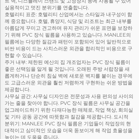
트 벽, 디스플레이 스탠드 및 고정장치 등에 사용될 수 있어
실용적이고 멋진 분위기를 연출합니다.
호텔리티 표준: 호텔리티 산업에서는 스타일과 내구성이 함
께 중요합니다. 호텔, 휴양지, 식당 및 리조트는 최근 내부를
아름답게 꾸미고 견고하며 유지 관리가 쉬운 표면을 보장하
기 위해 PVC 장식 필름을 사용하고 있습니다. MANLEE의
필름에는 다양한 질감과 패턴이 포함되어 있어 일반적으로
비싼 비용이 드는 사치스러운 외관을 합리적인 비용으로 구
현할 수 있습니다.
주거 내부: 제한된 예산의 집 개조업자는 PVC 장식 필름이
좋은 선택임을 알게 될 것입니다. 오래된 주방 서랍장을 새
롭게하거나 단순히 침실 벽에 새로운 벽지를 붙이는 경우에
도 고급스러운 외관을 훨씬 저렴하게 구현하는 쉬운 방법을
제공합니다.
사무실 공간: 사무실 디자인은 전문성과 사용 편의성 사이의
가는 줄을 찾아야 합니다. PVC 장식 필름은 사무실 공간을
업그레이드하기 위한 다재다능한 매체로, 작업 책상, 회의실
및 기타 공동 공간에 따뜻함과 질감을 제공합니다. 도시적
분위기: MANLEE PVC 장식 필름은 기업들이 작업장의 현
대적이고 심미적인 모습을 더욱 돋보이게 해 작업 효율성을
높이는 데 도움을 줍니다.