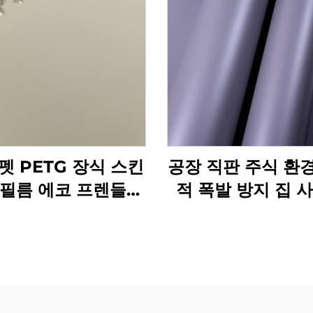
펫 PETG 장식 스킨
공장 직판 주식 환
 필름 에코 프렌들리
적 폭발 방지 집 
PETG 가구
호텔 펫그 가구 장
무 곡물 필름