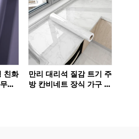
경 친화
만리 대리석 질감 트기 주
사무실
방 칸비네트 장식 가구 필
식용 나
름