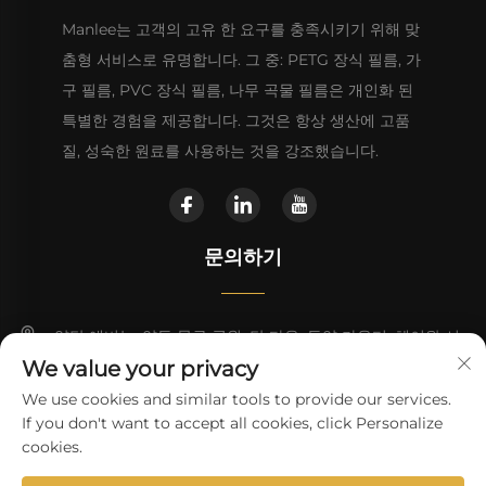
Manlee는 고객의 고유 한 요구를 충족시키기 위해 맞
춤형 서비스로 유명합니다. 그 중: PETG 장식 필름, 가
구 필름, PVC 장식 필름, 나무 곡물 필름은 개인화 된
특별한 경험을 제공합니다. 그것은 항상 생산에 고품
질, 성숙한 원료를 사용하는 것을 강조했습니다.
문의하기
양탄 애비뉴, 양동 물류 공원, 탄 타운, 동양 카운티, 헤이완 시
We value your privacy
+86 13923680051
We use cookies and similar tools to provide our services.
If you don't want to accept all cookies, click Personalize
[email protected]
cookies.