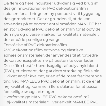
Da flere og flere industrier udvider sig ved brug af
designinnovationer, er PVC dekorationsfilm i
spidsen for at bringe en ny perspektiv til bygge- og
designmarkedet. Det er grunden til, at de kan
anvendes på et enormt antal områder. MANLEE har
en stor udvalg af PVC dekorationsfilm for at opfylde
den nye og diverse marked for kvalitetsmaterialer,
der er både pænlige og varige.
Forståelse af PVC dekorationsfilm
PVC-dekorationsfilm er tynde og elastiske
adhæsionsmaterialer, der anvendes til at forbedre
dekorationsaspekterne på bestemte overflader.
Disse film består hovedsageligt af polyvinylchlorid
(PVC), et element, der gør dem stærke og fleksible.
Hvilket angår kvalitet, er en af de mest fascinerende
ting ved MANLEE’S PVC dekorationsfilm, at de er af
høj kvalitet og kommer i flere stilarter for at passe
forskellige smagsretninger.
Hvorfor vælge MANLEE PVC dekorationsfilm?
Høj-kvalitets materialer: Hver enkelt MANLEE PVC