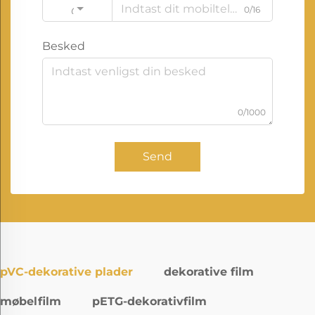
0/16
Code
Besked
0/1000
Send
pVC-dekorative plader
dekorative film
møbelfilm
pETG-dekorativfilm