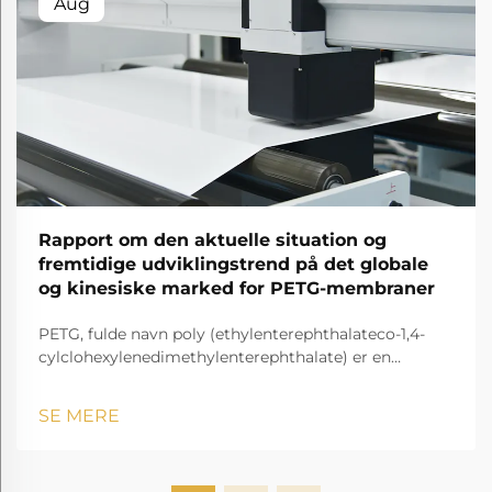
Aug
Rapport om den aktuelle situation og
fremtidige udviklingstrend på det globale
og kinesiske marked for PETG-membraner
PETG, fulde navn poly (ethylenterephthalateco-1,4-
cylclohexylenedimethylenterephthalate) er en
gennemsigtig og amorf copolyester.
SE MERE