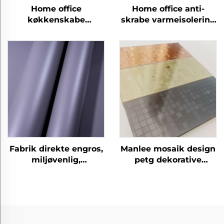
Home office
Home office anti-
køkkenskabe
skrabe varmeisolering
laminering panel ark
miljøvenlig PETG
beskyttelsesfilm petg
møbler dekorative
møbler dekorative
hudfølsomme film
marmorfilm
Fabrik direkte engros,
Manlee mosaik design
miljøvenlig,
petg dekorative
eksplosionssikkert,
møbelfilm til
hjemmekontor, hotel,
væggulv/plads
petg møbler,
dekorative
trækornfilm