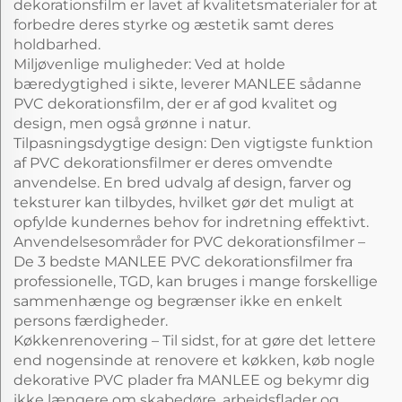
dekorationsfilm er lavet af kvalitetsmaterialer for at
forbedre deres styrke og æstetik samt deres
holdbarhed.
Miljøvenlige muligheder: Ved at holde
bæredygtighed i sikte, leverer MANLEE sådanne
PVC dekorationsfilm, der er af god kvalitet og
design, men også grønne i natur.
Tilpasningsdygtige design: Den vigtigste funktion
af PVC dekorationsfilmer er deres omvendte
anvendelse. En bred udvalg af design, farver og
teksturer kan tilbydes, hvilket gør det muligt at
opfylde kundernes behov for indretning effektivt.
Anvendelsesområder for PVC dekorationsfilmer –
De 3 bedste MANLEE PVC dekorationsfilmer fra
professionelle, TGD, kan bruges i mange forskellige
sammenhænge og begrænser ikke en enkelt
persons færdigheder.
Køkkenrenovering – Til sidst, for at gøre det lettere
end nogensinde at renovere et køkken, køb nogle
dekorative PVC plader fra MANLEE og bekymr dig
ikke længere om skabedøre, arbejdsflader og