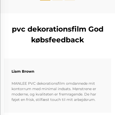
pvc dekorationsfilm God
købsfeedback
Liam Brown
MANLEE PVC dekorationsfilm omdannede mit
kontorrum med minimal indsats. Mønstrene er
moderne, og kvaliteten er fremragende. De har
føjet en frisk, stilfæst touch til mit arbejdsrum.