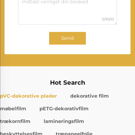
0/1000
Send
Hot Search
pVC-dekorative plader
dekorative film
møbelfilm
pETG-dekorativfilm
trækornfilm
lamineringsfilm
beskyttelsesfilm
træpaneelfolie