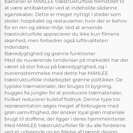
bakterier er MANLEE træstrukturfolie fremstillet til
at være antibakteriel ved at indeholde sådanne
egenskaber. Dette er meget nyttigt i steder som
skoler, hospitalet og restauranter, hvor der er behov
for en ren og sikker miljø. Ved at anvende
træstrukturfolie apprecierer du ikke kun filmens
skønhed, men forbedrer også luftkvaliteten
indendørs.
Bæredygtighed og grønne funktioner
Med de nuværende tendenser på markedet har der
været så stor fokus på bæredygtighed, og i
overensstemmelse med dette har MANLEE
træstrukturfolie indarbejdet grønne politikker. De
typiske træmaterialer, der bruges til bygning,
hugges fra jungler for at producere træmaterialer,
hvilket reducerer kulstof fodtryk. Denne type tro
repræsentation søges meget af forbrugere med
grøn samvittighed, der ønsker loyal grøn materiale
brugt til stoffene, der ligger i deres hjemmeinteriør.
Med MANLEE træstrukturfolier får du alle fordelene
ved et udseende og en følelse af træsnit design