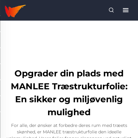
Opgrader din plads med
MANLEE Træstrukturfolie:
En sikker og miljøvenlig
mulighed
For alle, der ønsker at forbedre deres rum med træets
skønhed, er MANLEE træstrukturfolie den ideelle