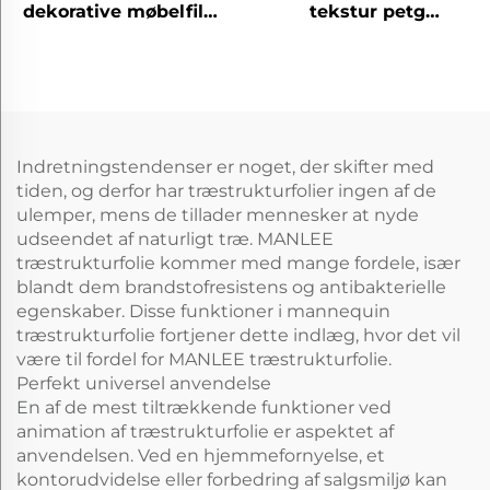
dekorative møbelfilm
tekstur petg
til hjemmekontor
dekorative møbelfilm
hotel
til køkkenskran
Indretningstendenser er noget, der skifter med
tiden, og derfor har træstrukturfolier ingen af de
ulemper, mens de tillader mennesker at nyde
udseendet af naturligt træ. MANLEE
træstrukturfolie kommer med mange fordele, især
blandt dem brandstofresistens og antibakterielle
egenskaber. Disse funktioner i mannequin
træstrukturfolie fortjener dette indlæg, hvor det vil
være til fordel for MANLEE træstrukturfolie.
Perfekt universel anvendelse
En af de mest tiltrækkende funktioner ved
animation af træstrukturfolie er aspektet af
anvendelsen. Ved en hjemmefornyelse, et
kontorudvidelse eller forbedring af salgsmiljø kan