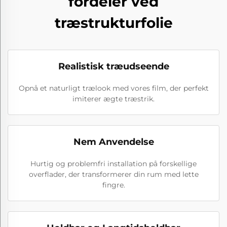
fordeler ved
træstrukturfolie
Realistisk træudseende
Opnå et naturligt trælook med vores film, der perfekt
imiterer ægte træstrik.
Nem Anvendelse
Hurtig og problemfri installation på forskellige
overflader, der transformerer din rum med lette
fingre.