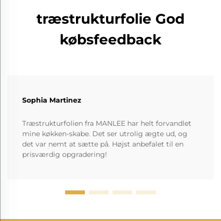
træstrukturfolie God
købsfeedback
Sophia Martinez
Træstrukturfolien fra MANLEE har helt forvandlet
mine køkken-skabe. Det ser utrolig ægte ud, og
det var nemt at sætte på. Højst anbefalet til en
prisværdig opgradering!