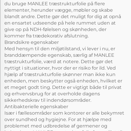
du bruge MANLEE træstrukturfolie på flere
elementer, herunder vægge, møbler og skabe
blandt andre. Dette gør det muligt for dig at opnå
en ensartet udseende på hele rummet uden at
give op på NDH-følelsen og skønheden, der
kommer fra trædekorativ afslutning.
Brandsikre egenskaber
Med hensyn til den miljøtilstand, vi lever i nu, er
branddæmpende egenskab, særlig af MANLEE
træstrukturfolie, værd at notere. Dette gør det
nyttigt i situationer, hvor der er risiko for ild. Ved
hjælp af træstrukturfolie skønner man ikke kun
enheden, men beskytter også enheden, hvilket er
et meget godt ting. Dette er vigtigt både til privat
og erhvervsbrug for at overholde dagens
sikkerhedskrav til indendørsområder.
Antibakterielle egenskaber
Især i fællesområder som kontorer er alle bekymret
over sundhed og hygiejne. For at hjælpe med
problemet med udbredelse af germener og