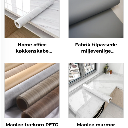
Home office
Fabrik tilpassede
køkkenskabe
miljøvenlige
laminering panel ark
eksplosionsproof
beskyttelsesfilm petg
hjemmekontor petg
møbler dekorative
møbler dekorative
marmorfilm
prægede film
Manlee trækorn PETG
Manlee marmor