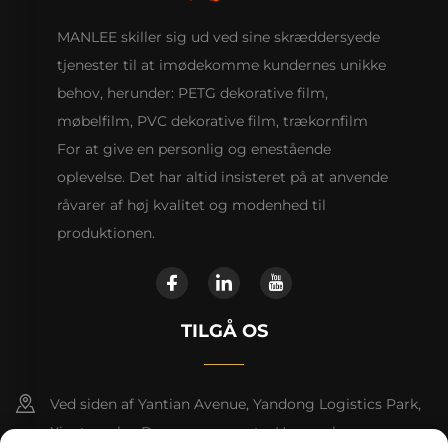
MANLEE skiller sig ud ved sine skræddersyede
tjenester til at imødekomme kundernes unikke
behov, herunder: PETG dekorative film,
møbelfilm, PVC dekorative film, trækornfilm
For at give en personlig og enestående
oplevelse. Det har altid insisteret på at anvende
råvarer af høj kvalitet og modenhed til
produktionen.
TILGÅ OS
Ved siden af Yantian Avenue, Yandong Logistics Park,
Xiantang by, Dongyuan county, Heyuan by