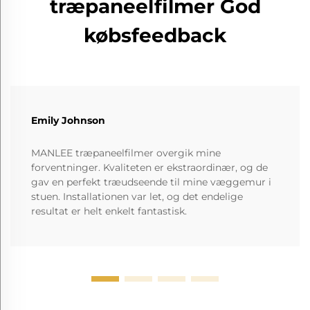
træpaneelfilmer God
købsfeedback
Emily Johnson
MANLEE træpaneelfilmer overgik mine
forventninger. Kvaliteten er ekstraordinær, og de
gav en perfekt træudseende til mine væggemur i
stuen. Installationen var let, og det endelige
resultat er helt enkelt fantastisk.