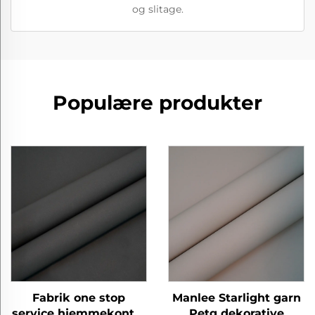
og slitage.
Populære produkter
Fabrik one stop
Manlee Starlight garn
service hjemmekontor
Petg dekorative