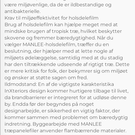
være miljøvenlige, da de er ildbestandige og
antibakterielle.
Krav til miljøeffektivitet for holsdelefilm
Brug af holsdelefilm kan hjælpe meget med at
mindske brugen af tropisk træ, hvilket beskytter
skovene og fremmer bæredygtighed. Når du
vælger MANLEE-holsdelefilm, træffer du en
beslutning, der hjælper med at lette nogle af
miljøets ødelæggelse, samtidig med at du stadig
har den tiltrækkende udseende af rigtigt træ. Dette
er mere kritisk for folk, der bekymrer sig om miljøet
og ønsker at støtte sagen om fred.
Ildmodstand: En af de vigtigste karakteristika
InXteriors design kommer hurtigere tilbage til livet,
da brandbarrierer er integreret for at udløse denne
by. Endda før der begyndes på noget
designarbejde, er sikkerhed en vigtig faktor, der
kommer sammen med problemet om bæredygtig
indretning. Byggearbejde med MANLEE
træpanelefiler anvender flambærrende materialer.