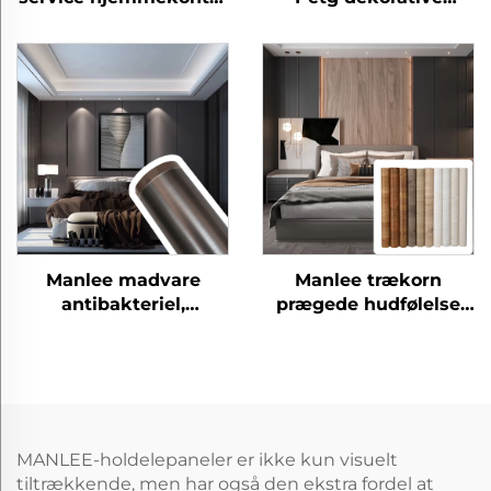
petg møbler
møbelfilm
dekorative
beskyttende starlight
garn film til dør gulv
væg panel ark
Manlee madvare
Manlee trækorn
antibakteriel,
prægede hudfølelse
ridsebestandig,
petg dekorative
hjemmekontor,
møbelfilm til
møbeldekoration,
vægpanel
panelplade, protector,
PETG-film
MANLEE-holdelepaneler er ikke kun visuelt
tiltrækkende, men har også den ekstra fordel at