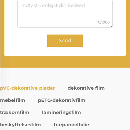
0/1000
Send
pVC-dekorative plader
dekorative film
møbelfilm
pETG-dekorativfilm
trækornfilm
lamineringsfilm
beskyttelsesfilm
træpaneelfolie