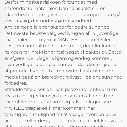
Derfor mindskes risikoen forbundet med
smændbare materialer. Denne aspekt sikrer
sikkerhed i din omgivelse uden at kompromisse på
designvalg, der understøtter sundhed.
Antibakterielle egenskaber for bedre sundhed
Det næste bedste valg ved brugen af miljøvenlige
materialer er brugen af MANLEE træpanelefiler, der
besidder antibakterielle kvaliteter, der eliminerer
risikoen for infektioner forårsaget af bakterier. Dette
er afgørende i dagens hjem og endog kontorer,
hvor vedligeholdelse af sunde indendørsmiljøer er
afgørende. Evnen til at modvirke bakterier hjælper
med at opnå en bæredygtig livsstil, da ens sundhed
forbedres.
Stilfulde tilføjelser, der kan passe ind i enhver rum
Hvis man tager hensyn til essensen af den store
mangfoldighed af stilarter og -afslutninger, som
MANLEE træpaneelfilmer kommer i, har
forbrugeren mulighed for at vælge, hvordan de vil
arrangere eller designe det indre rum. Det kan være
chic, eller det kan være landsbymæssigt; disse