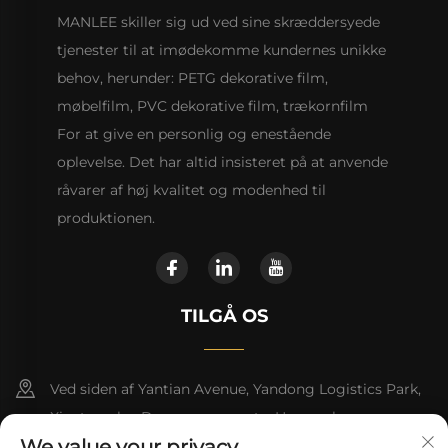
MANLEE skiller sig ud ved sine skræddersyede
tjenester til at imødekomme kundernes unikke
behov, herunder: PETG dekorative film,
møbelfilm, PVC dekorative film, trækornfilm
For at give en personlig og enestående
oplevelse. Det har altid insisteret på at anvende
råvarer af høj kvalitet og modenhed til
produktionen.
TILGÅ OS
Ved siden af Yantian Avenue, Yandong Logistics Park,
Xiantang by, Dongyuan county, Heyuan by
We value your privacy