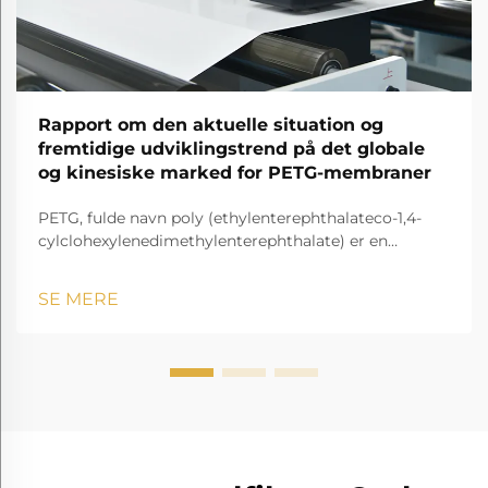
Rapport om den aktuelle situation og
fremtidige udviklingstrend på det globale
og kinesiske marked for PETG-membraner
PETG, fulde navn poly (ethylenterephthalateco-1,4-
cylclohexylenedimethylenterephthalate) er en
gennemsigtig og amorf copolyester.
SE MERE