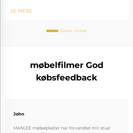
gennemsigtig og amorf copolyester.
SE MERE
møbelfilmer God
købsfeedback
John
MANLEE møbelplaster har forvandlet mit stue!