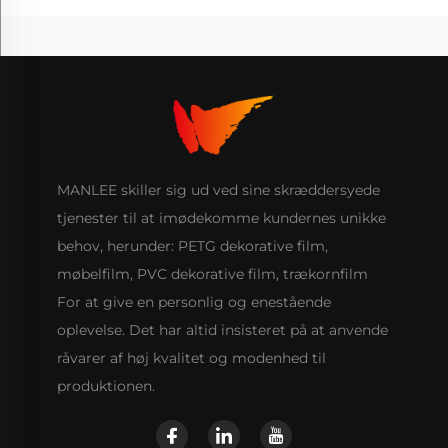
MANLEE skiller sig ud ved sine skræddersyede
tjenester til at imødekomme kundernes unikke
behov, herunder: PETG dekorative film,
møbelfilm, PVC dekorative film, trækornfilm
For at give en personlig og enestående
oplevelse. Det har altid insisteret på at anvende
råvarer af høj kvalitet og modenhed til
produktionen.