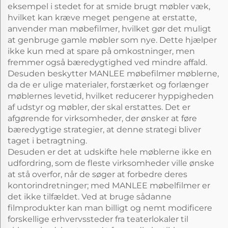
eksempel i stedet for at smide brugt møbler væk,
hvilket kan kræve meget pengene at erstatte,
anvender man møbefilmer, hvilket gør det muligt
at genbruge gamle møbler som nye. Dette hjælper
ikke kun med at spare på omkostninger, men
fremmer også bæredygtighed ved mindre affald.
Desuden beskytter MANLEE møbefilmer møblerne,
da de er ulige materialer, forstærket og forlænger
møblernes levetid, hvilket reducerer hyppigheden
af udstyr og møbler, der skal erstattes. Det er
afgørende for virksomheder, der ønsker at føre
bæredygtige strategier, at denne strategi bliver
taget i betragtning.
Desuden er det at udskifte hele møblerne ikke en
udfordring, som de fleste virksomheder ville ønske
at stå overfor, når de søger at forbedre deres
kontorindretninger; med MANLEE møbelfilmer er
det ikke tilfældet. Ved at bruge sådanne
filmprodukter kan man billigt og nemt modificere
forskellige erhvervssteder fra teaterlokaler til