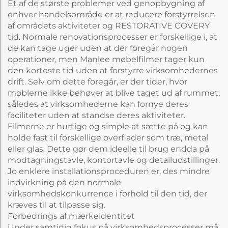
Et af de største problemer ved genopbygning af
enhver handelsområde er at reducere forstyrrelsen
af områdets aktiviteter og RESTORATIVE COVERY
tid. Normale renovationsprocesser er forskellige i, at
de kan tage uger uden at der foregår nogen
operationer, men Manlee møbelfilmer tager kun
den korteste tid uden at forstyrre virksomhedernes
drift. Selv om dette foregår, er der tider, hvor
møblerne ikke behøver at blive taget ud af rummet,
således at virksomhederne kan fornye deres
faciliteter uden at standse deres aktiviteter.
Filmerne er hurtige og simple at sætte på og kan
holde fast til forskellige overflader som træ, metal
eller glas. Dette gør dem ideelle til brug endda på
modtagningstavle, kontortavle og detailudstillinger.
Jo enklere installationsproceduren er, des mindre
indvirkning på den normale
virksomhedskonkurrence i forhold til den tid, der
kræves til at tilpasse sig.
Forbedrings af mærkeidentitet
Under samtidig fokus på virksomhedsprocesser må