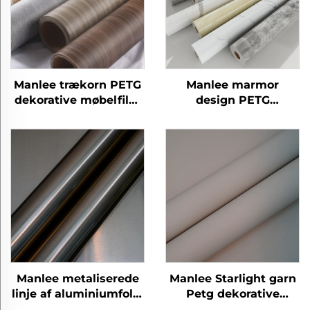
Manlee trækorn PETG
Manlee marmor
dekorative møbelfilm
design PETG
til hjemmekontor
dekorative møbelfilm
hotel
til hjemmekontor
hotel
Manlee metaliserede
Manlee Starlight garn
linje af aluminiumfolie
Petg dekorative
petg dekorative
møbelfilm