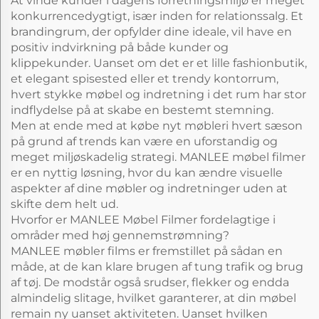
At vinde kunder i dagens forretningsmiljø er meget
konkurrencedygtigt, især inden for relationssalg. Et
brandingrum, der opfylder dine ideale, vil have en
positiv indvirkning på både kunder og
klippekunder. Uanset om det er et lille fashionbutik,
et elegant spisested eller et trendy kontorrum,
hvert stykke møbel og indretning i det rum har stor
indflydelse på at skabe en bestemt stemning.
Men at ende med at købe nyt møbleri hvert sæson
på grund af trends kan være en uforstandig og
meget miljøskadelig strategi. MANLEE møbel filmer
er en nyttig løsning, hvor du kan ændre visuelle
aspekter af dine møbler og indretninger uden at
skifte dem helt ud.
Hvorfor er MANLEE Møbel Filmer fordelagtige i
områder med høj gennemstrømning?
MANLEE møbler films er fremstillet på sådan en
måde, at de kan klare brugen af tung trafik og brug
af tøj. De modstår også srudser, flekker og endda
almindelig slitage, hvilket garanterer, at din møbel
remain ny uanset aktiviteten. Uanset hvilken