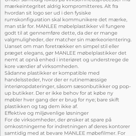
mærkeintegritet aldrig kompromitteres. Alt fra
hvordan sit logo ser ud i den fysiske
rumskonfiguration skal kommunikere det mærke,
man står for. MANLEE møbelplastikker vil fungere
godt til at gennemføre dette, da der er mange
valgmuligheder, der matcher sin mærkeorientering.
Uanset om man foretrækker en simpel stil eller
præget elegans, gør MANLEE møbelplastikker det
nemt at opnå enhed i interiøret og understrege de
kore værdier af virksomheden.
Sådanne plastikker er kompatible med
handelssteder, hvor der er rutinemæssige
interiøropdateringer, såsom sæsonbutikker og pop-
up butikker. Der er ikke behov for at købe ny
møbler hver gang der er brug for nye; bare skift
plastikken og tag dem ikke af.
Effektive og miljøvenlige løsninger
For de virksomheder, der ønsker at spare på
omkostningerne for indretningen af deres kontorer
samtidig med at bevare MANLEE møbefilmer. For