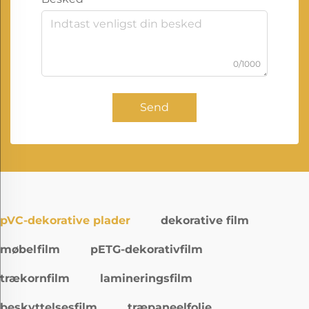
0/1000
Send
pVC-dekorative plader
dekorative film
møbelfilm
pETG-dekorativfilm
trækornfilm
lamineringsfilm
beskyttelsesfilm
træpaneelfolie