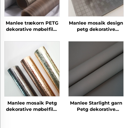
Manlee trækorn PETG
Manlee mosaik design
dekorative møbelfilm
petg dekorative
til hjemmekontor
møbelfilm til
hotel
væggulv/plads
Manlee mosaik Petg
Manlee Starlight garn
dekorative møbelfilm
Petg dekorative
til hotel hall mall
møbelfilm til
hjemmekontor hotel