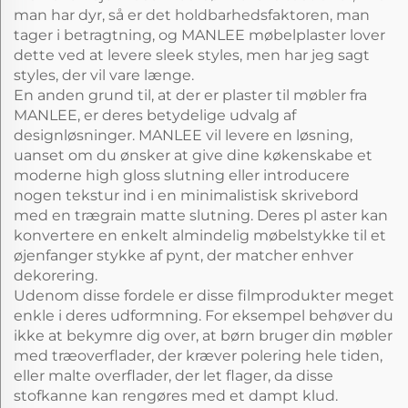
man har dyr, så er det holdbarhedsfaktoren, man
tager i betragtning, og MANLEE møbelplaster lover
dette ved at levere sleek styles, men har jeg sagt
styles, der vil vare længe.
En anden grund til, at der er plaster til møbler fra
MANLEE, er deres betydelige udvalg af
designløsninger. MANLEE vil levere en løsning,
uanset om du ønsker at give dine køkenskabe et
moderne high gloss slutning eller introducere
nogen tekstur ind i en minimalistisk skrivebord
med en trægrain matte slutning. Deres pl aster kan
konvertere en enkelt almindelig møbelstykke til et
øjenfanger stykke af pynt, der matcher enhver
dekorering.
Udenom disse fordele er disse filmprodukter meget
enkle i deres udformning. For eksempel behøver du
ikke at bekymre dig over, at børn bruger din møbler
med træoverflader, der kræver polering hele tiden,
eller malte overflader, der let flager, da disse
stofkanne kan rengøres med et dampt klud.