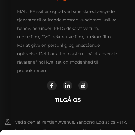
MANLEE skiller sig ud ved sine skræddersyede
tjenester til at imødekomme kundernes unikke
behov, herunder: PETG dekorative film,
møbelfilm, PVC dekorative film, trækornfilm
For at give en personlig og enestående
oplevelse. Det har altid insisteret på at anvende
råvarer af høj kvalitet og modenhed til
produktionen.
TILGÅ OS
Ved siden af Yantian Avenue, Yandong Logistics Park,
Xiantang by, Dongyuan county, Heyuan by