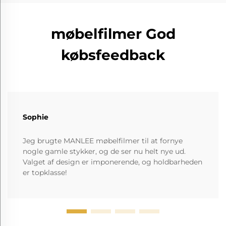
møbelfilmer God
købsfeedback
Sophie
Jeg brugte MANLEE møbelfilmer til at fornye
nogle gamle stykker, og de ser nu helt nye ud.
Valget af design er imponerende, og holdbarheden
er topklasse!