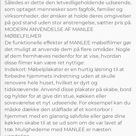
Således er dette den letvedligeholdende udseende,
som optaget mennesker som fagfolk, familier og
virksomheder, der ønsker at holde deres omgivelser
på god stand uden stor anstrengelse, sætter pris på.
MODERN ANVENDELSE AF MANLEE
MØBELFILMER
De funktionelle effekter af MANLEE møbelfilmer gør
det muligt at anvende dem på flere områder. Nogle
af dem fremhæves nedenfor for at vise, hvordan
disse filmer kan være ret nyttige:
Indekort: Møbelplakater er en hurtig løsning til at
forbedre hjemmets indretning uden at skulle
renovere hele huset, hvilket er dyrt og
tidskrævende. Anvend disse plakater på skabe, bord
og hylder for at give din stue, køkken eller
soveværelse et nyt udseende. For eksempel kan du
måske dække den stålflade af et kontorbor i
hjemmet med en glansrig sølvfolie eller gøre dine
køkken-skabe til at se ud som om de var lavet af
træ. Mulighederne med MANLEE er næsten