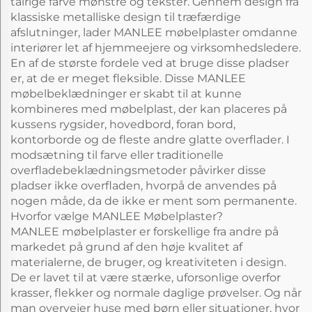
talrige farve mønstre og tekster. Gennem design fra
klassiske metalliske design til træfærdige
afslutninger, lader MANLEE møbelplaster omdanne
interiører let af hjemmeejere og virksomhedsledere.
En af de største fordele ved at bruge disse pladser
er, at de er meget fleksible. Disse MANLEE
møbelbeklædninger er skabt til at kunne
kombineres med møbelplast, der kan placeres på
kussens rygsider, hovedbord, foran bord,
kontorborde og de fleste andre glatte overflader. I
modsætning til farve eller traditionelle
overfladebeklædningsmetoder påvirker disse
pladser ikke overfladen, hvorpå de anvendes på
nogen måde, da de ikke er ment som permanente.
Hvorfor vælge MANLEE Møbelplaster?
MANLEE møbelplaster er forskellige fra andre på
markedet på grund af den høje kvalitet af
materialerne, de bruger, og kreativiteten i design.
De er lavet til at være stærke, uforsonlige overfor
krasser, flekker og normale daglige prøvelser. Og når
man overvejer huse med børn eller situationer, hvor