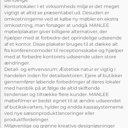
uendelige.
Kontorlokaler: I et virksomheds miljø er det meget
vigtigt at altid se præsentabel ud. Desuden er
omkostningerne ved at købe ny møbler en ekstra
omkostning, man forsøger at undgå. MANLEE
møbelplakater giver billigere alternativer, der
hjælper med at forbedre det oprindelige udseende
af et kontor. Disse plakater bruges til at dække alt
fra konferencemoder til receptionsskabe og hjælper
med at forbedre kontorets udseende uden store
ændringer.
Detail- og erhvervsrum: Æstetisk natur er vigtig i
handelen inden for detailsektoren. Ejere af butikker
gennemfører løbende forbedringer af deres lokaler
med henblik på at følge de altid skiftende
tendenser og tiltrække flere kunder. MANLEE
møbefilmer er bedst egnet til at ændre udseendet
af butikskvarters, hylder og endda kassasystemerne
ved nye sæsonproduktlanceringer eller
produktfordelinger.
Miljøvenlige og grønne kreative designløsninger