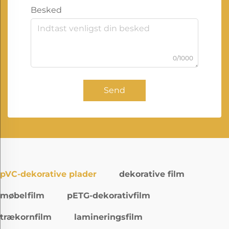
Besked
0/1000
Send
pVC-dekorative plader
dekorative film
møbelfilm
pETG-dekorativfilm
trækornfilm
lamineringsfilm