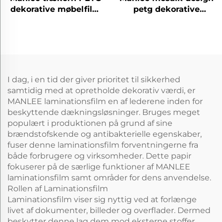
dekorative møbelfilm
petg dekorative
til hjemmekontor
møbelfilm til
hotel
væggulv/plads
I dag, i en tid der giver prioritet til sikkerhed
samtidig med at opretholde dekorativ værdi, er
MANLEE laminationsfilm en af lederene inden for
beskyttende dækningsløsninger. Bruges meget
populært i produktionen på grund af sine
brændstofskende og antibakterielle egenskaber,
fuser denne laminationsfilm forventningerne fra
både forbrugere og virksomheder. Dette papir
fokuserer på de særlige funktioner af MANLEE
laminationsfilm samt områder for dens anvendelse.
Rollen af Laminationsfilm
Laminationsfilm viser sig nyttig ved at forlænge
livet af dokumenter, billeder og overflader. Dermed
beskytter denne lag dem mod eksterne stoffer