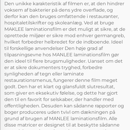
Den unikke karakteristik af filmen er, at den hindrer
voksem af bakterier på dens ydre overflade, og
derfor kan den bruges omfattende i restauranter,
hospitaletilskrifter og skoleanlæg. Ved at bruge
MAKLEE laminationsfilm er det muligt at sikre, at de
oprettede miljøer er sikre mod enhver germangreb,
hvilket forbedrer helbredet for de indboende. Ideel
til forskellige anvendelser Den høje grad af
tilpasningsevne hos MANLEE laminationsfilm gør
den ideel til flere brugsmuligheder. Uanset om det
er at sikre dokumenters tryghed, forbedre
synligheden af tegn eller laminate
restaurationsmenus, fungerer denne film meget
godt. Den har et klart og glansfuldt slutresultat,
som giver en eksekutiv følelse, og dette har gjort
den til en favorit for selskaber, der handler med
offentligheden. Desuden kan sådanne rapporter og
boger produceres uden tvivl om dækningen på
grund af brugen af MANLEE laminationsfilm. Alle
disse matricer er designet til at beskytte sådanne