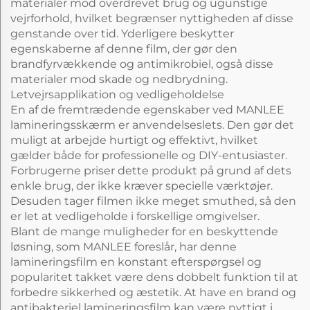
materialer mod overdrevet brug og ugunstige
vejrforhold, hvilket begrænser nyttigheden af disse
genstande over tid. Yderligere beskytter
egenskaberne af denne film, der gør den
brandfyrvækkende og antimikrobiel, også disse
materialer mod skade og nedbrydning.
Letvejrsapplikation og vedligeholdelse
En af de fremtrædende egenskaber ved MANLEE
lamineringsskærm er anvendelseslets. Den gør det
muligt at arbejde hurtigt og effektivt, hvilket
gælder både for professionelle og DIY-entusiaster.
Forbrugerne priser dette produkt på grund af dets
enkle brug, der ikke kræver specielle værktøjer.
Desuden tager filmen ikke meget smuthed, så den
er let at vedligeholde i forskellige omgivelser.
Blant de mange muligheder for en beskyttende
løsning, som MANLEE foreslår, har denne
lamineringsfilm en konstant efterspørgsel og
popularitet takket være dens dobbelt funktion til at
forbedre sikkerhed og æstetik. At have en brand og
antibakteriel lamineringsfilm kan være nyttigt i