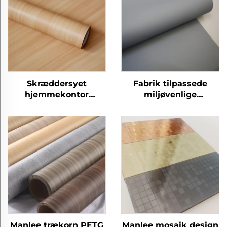
Skræddersyet
Fabrik tilpassede
hjemmekontor
miljøvenlige
moderne petg møbler
eksplosionsproof
dekorative træ korn
hjemmekontor petg
beskyttende film til
møbler dekorative
soveværelse stue
prægede film
køkken skab
Manlee trækorn PETG
Manlee mosaik design