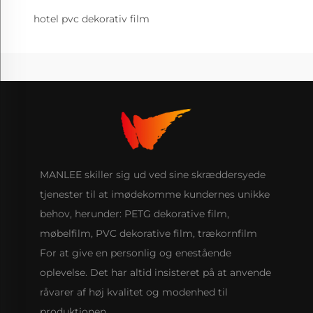
hotel pvc dekorativ film
MANLEE skiller sig ud ved sine skræddersyede
tjenester til at imødekomme kundernes unikke
behov, herunder: PETG dekorative film,
møbelfilm, PVC dekorative film, trækornfilm
For at give en personlig og enestående
oplevelse. Det har altid insisteret på at anvende
råvarer af høj kvalitet og modenhed til
produktionen.