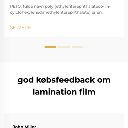
PETG, fulde navn poly (ethylenterephthalateco-1,4-
cylclohexylenedimethylenterephthalate) er en
gennemsigtig og amorf copolyester.
SE MERE
god købsfeedback om
lamination film
John Miller