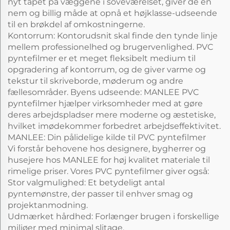
nyt tapet på væggene i soveværelset, giver de en
nem og billig måde at opnå et højklasse-udseende
til en brøkdel af omkostningerne.
Kontorrum: Kontorudsnit skal finde den tynde linje
mellem professionelhed og brugervenlighed. PVC
pyntefilmer er et meget fleksibelt medium til
opgradering af kontorrum, og de giver varme og
tekstur til skriveborde, møderum og andre
fællesområder. Byens udseende: MANLEE PVC
pyntefilmer hjælper virksomheder med at gøre
deres arbejdspladser mere moderne og æstetiske,
hvilket imødekommer forbedret arbejdseffektivitet.
MANLEE: Din pålidelige kilde til PVC pyntefilmer
Vi forstår behovene hos designere, bygherrer og
husejere hos MANLEE for høj kvalitet materiale til
rimelige priser. Vores PVC pyntefilmer giver også:
Stor valgmulighed: Et betydeligt antal
pyntemønstre, der passer til enhver smag og
projektanmodning.
Udmærket hårdhed: Forlænger brugen i forskellige
miljøer med minimal slitage.