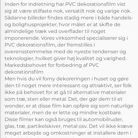
Inden for indretning har PVC dekorationsfilm vist
sig at være stilfaste nok, versatilt nok og varige nok.
Sådanne billeder findes stadig mere i både handels-
og bolighusprojekter, hvor målet er at skifte de
almindelige træk ved overflader til noget
imponerende. Vores virksomhed specialiserer sig i
PVC dekorationsfilm, der fremstilles i
overensstemmelse med de nyeste tendenser og
teknologier, hvilket giver høj kvalitet og varighed.
Markedsbehovet for forbedring af PVC
dekorationsfilm
Men hvis du vil forny dekoreringen i huset og gøre
den til noget mere interessant og attraktivt, ser folk
ikke på behovet for at gå til alternative materialer
som træ, sten eller metal. Det, der gør dem til et
wonder, er at disse film kan opføre sig som naturlige
materialer, men de er lette og mindre kostbare.
Disse filmer kan også bruges til automobilruder,
glas, træ, partikelskiver, metal osv. Det vil ikke kræve
meget arbejde og omkostninger at installere dem i