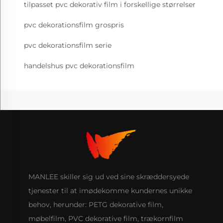
tilpasset pvc dekorativ film i forskellige størrelser
pvc dekorationsfilm grospris
pvc dekorationsfilm serie
handelshus pvc dekorationsfilm
MANLEE skiller sig ud ved sine skræddersyede
tjenester til at imødekomme kundernes unikke
behov, herunder: PETG dekorative film,
møbelfilm, PVC dekorative film, trækornfilm