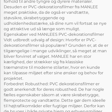
forhold til andre tyngre og dyrere materialer.
Desuden er PVC-dekorationsfilmer fra MANLEE
meget praktiske, da de også er vandtætte,
støvsikre, skrabetryggende og
udholdenhedsstærke, så dine rum vil fortsat se nye
og attraktive ud så længe som muligt.
Egenskaber ved MANLEES PVC-dekorationsfilmer
Vidt udbredt udvalg af design: Hvorfor er PVC-
dekorationsfilmer så populære? Grunden er, at de er
tilgængelige i mange udviklinger, så meget at man
bliver forvirret af valget. MANLEE har en stor
kærlighed, der strækker sig fra klassiske
træmønstre til moderne stilarter, hvor en kunde
kan tilpasse miljøet efter sine ønsker og behov for
projektet.
Forbedret Robusthed: PVC dekorationsfilmer er
godt anerkendt for deres robusthed. De har nogle
fælles egenskaber såsom at være skrabetrygge,
flemprotecte og vandtætte. Dette gør dem ideelle
til højtrafikområder eller fugtige miljøer. Derfor kan
de bruges i både private hjem og erhvervsmiljøer,