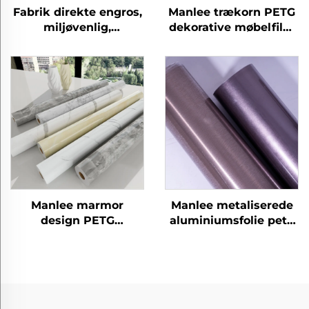
Fabrik direkte engros,
Manlee trækorn PETG
miljøvenlig,
dekorative møbelfilm
eksplosionssikkert,
til hjemmekontor
hjemmekontor, hotel,
hotel
petg møbler,
dekorative
trækornfilm
Manlee marmor
Manlee metaliserede
design PETG
aluminiumsfolie petg
dekorative møbelfilm
dekorative møbelfilm
til hjemmekontor
til hjemmekontor
hotel
hotel