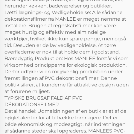
herunder køkken, badeværelser og butikker.
Lættillægnings- og Vedligeholdelse: Alle sådanne
dekorationsfilmer fra MANLEE er meget nemme at
installere. Brugen af regnskabsfilmer kan være
meget hurtig og effektiv med almindelige
værktøjer, hvilket ikke kun spare penge, men også
tid. Desuden er de lav vedligeholdelse. At tørre
overfladerne er nok til at holde dem i god stand.
Bæredygtig Produktion: Hos MANLEE forstår vi som
virksomhed principperne for økologisk produktion.
Derfor udfører vi en miljøvenlig produktion under
fremstillingen af PVC dekorationsfilmer. Denne
politik sikrer, at kunderne får attraktive design uden
at forurene miljøet.
TYPISKE BRUGSAF FALD AF PVC
DÉKORATIONSFILMER
Detailhandel: Udmeldningen af en butik er et af de
nøgletalenter for at tiltrække forbrugere. Det er
både økonomisk og modeagtigt, når indretningen
af sådanne steder skal opgraderes. MANLEES PVC-