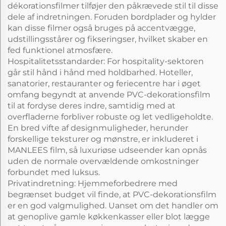
dékorationsfilmer tilføjer den påkrævede stil til disse
dele af indretningen. Foruden bordplader og hylder
kan disse filmer også bruges på accentvægge,
udstillingsstårer og fikseringser, hvilket skaber en
fed funktionel atmosfære.
Hospitalitetsstandarder: For hospitality-sektoren
går stil hånd i hånd med holdbarhed. Hoteller,
sanatorier, restauranter og feriecentre har i øget
omfang begyndt at anvende PVC-dekorationsfilm
til at fordyse deres indre, samtidig med at
overfladerne forbliver robuste og let vedligeholdte.
En bred vifte af designmuligheder, herunder
forskellige teksturer og mønstre, er inkluderet i
MANLEES film, så luxuriøse udseender kan opnås
uden de normale overvældende omkostninger
forbundet med luksus.
Privatindretning: Hjemmeforbedrere med
begrænset budget vil finde, at PVC-dekorationsfilm
er en god valgmulighed. Uanset om det handler om
at genoplive gamle køkkenkasser eller blot lægge