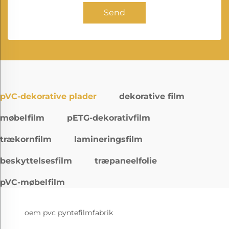
Send
pVC-dekorative plader
dekorative film
møbelfilm
pETG-dekorativfilm
trækornfilm
lamineringsfilm
beskyttelsesfilm
træpaneelfolie
pVC-møbelfilm
oem pvc pyntefilmfabrik