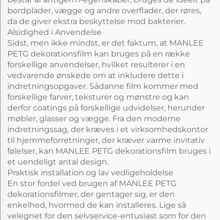
bordplader, vægge og andre overflader, der røres,
da de giver ekstra beskyttelse mod bakterier.
Alsidighed i Anvendelse
Sidst, men ikke mindst, er det faktum, at MANLEE
PETG dekorationsfilm kan bruges på en række
forskellige anvendelser, hvilket resulterer i en
vedvarende ønskede om at inkludere dette i
indretningsopgaver. Sådanne film kommer med
forskellige farver, teksturer og mønstre og kan
derfor coatings på forskellige udvidelser, herunder
møbler, glasser og vægge. Fra den moderne
indretningssag, der kræves i et virksomhedskontor
til hjemmeforretninger, der kræver varme invitativ
følelser, kan MANLEE PETG dekorationsfilm bruges i
et uendeligt antal design.
Praktisk installation og lav vedligeholdelse
En stor fordel ved brugen af MANLEE PETG
dekorationsfilmer, der gentager sig, er den
enkelhed, hvormed de kan installeres. Lige så
velegnet for den selvservice-entusiast som for den