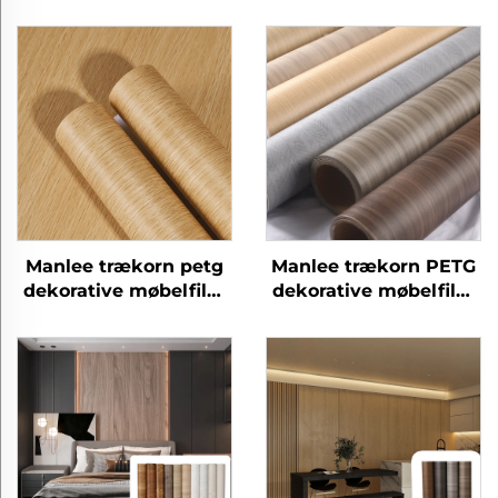
Manlee trækorn petg
Manlee trækorn PETG
dekorative møbelfilm
dekorative møbelfilm
til træpanel
til hjemmekontor
hotel