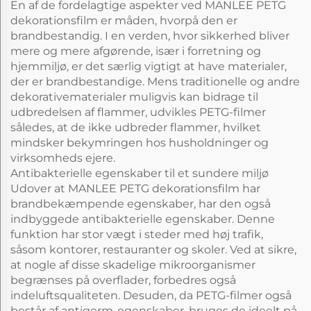
En af de fordelagtige aspekter ved MANLEE PETG
dekorationsfilm er måden, hvorpå den er
brandbestandig. I en verden, hvor sikkerhed bliver
mere og mere afgørende, især i forretning og
hjemmiljø, er det særlig vigtigt at have materialer,
der er brandbestandige. Mens traditionelle og andre
dekorativematerialer muligvis kan bidrage til
udbredelsen af flammer, udvikles PETG-filmer
således, at de ikke udbreder flammer, hvilket
mindsker bekymringen hos husholdninger og
virksomheds ejere.
Antibakterielle egenskaber til et sundere miljø
Udover at MANLEE PETG dekorationsfilm har
brandbekæmpende egenskaber, har den også
indbyggede antibakterielle egenskaber. Denne
funktion har stor vægt i steder med høj trafik,
såsom kontorer, restauranter og skoler. Ved at sikre,
at nogle af disse skadelige mikroorganismer
begrænses på overflader, forbedres også
indeluftsqualiteten. Desuden, da PETG-filmer også
består af antigerm-egenskaber, bruges de ideelt på