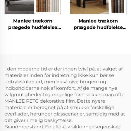
Manlee trækorn
Manlee trækorn
prægede hudfølelse
prægede hudfølelse
petg dekorative
petg dekorative
møbelfilm til
møbelfilm til
vægpanel
vægpanel
I den moderne tid er der ingen tvivl på, at valget af
materialer inden for indretning ikke kun bør se
udtryksfulde ud, men også give brugere og
indboholderne nok af komfort. Af de mange nye
valgmuligheder tilgængelige foretrækker man ofte
MANLEE PETG dekorative film. Dette nyere
materiale er beregnet på at smukke forskellige
overflader, herunder glasscenarier, samtidig med at
det giver rimelig beskyttelse.
Brandmodstand: En effektiv sikkerhedsegenskab