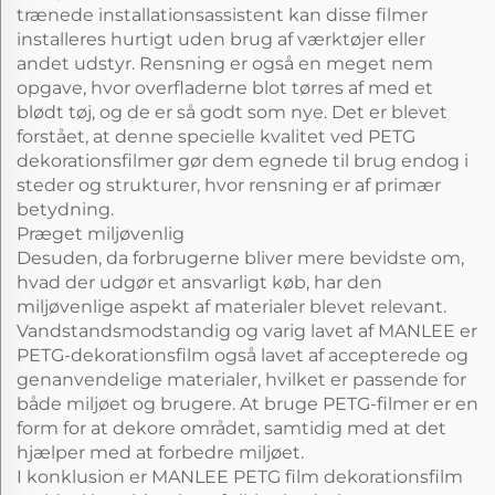
trænede installationsassistent kan disse filmer
installeres hurtigt uden brug af værktøjer eller
andet udstyr. Rensning er også en meget nem
opgave, hvor overfladerne blot tørres af med et
blødt tøj, og de er så godt som nye. Det er blevet
forstået, at denne specielle kvalitet ved PETG
dekorationsfilmer gør dem egnede til brug endog i
steder og strukturer, hvor rensning er af primær
betydning.
Præget miljøvenlig
Desuden, da forbrugerne bliver mere bevidste om,
hvad der udgør et ansvarligt køb, har den
miljøvenlige aspekt af materialer blevet relevant.
Vandstandsmodstandig og varig lavet af MANLEE er
PETG-dekorationsfilm også lavet af accepterede og
genanvendelige materialer, hvilket er passende for
både miljøet og brugere. At bruge PETG-filmer er en
form for at dekore området, samtidig med at det
hjælper med at forbedre miljøet.
I konklusion er MANLEE PETG film dekorationsfilm