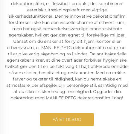
dekorationsfilm, et fleksibelt produkt, der kombinerer
estetisk tiltrækningskraft med vigtige
sikkerhedsfunktioner. Denne innovative dekorationsfilm
forstærker ikke kun den visuelle charme af ethvert rum,
men har også bemærkelsesværdige brandresistente
egenskaber, hvilket gør den egnet til forskellige miljøer.
Uanset om du ønsker at forny dit hjem, kontor eller
erhvervsrum, er MANLEE PETG dekorationsfilm udformet
til at give varig skønhed og ro i sindet. De antibakterielle
egenskaber sikrer, at dine overflader forbliver hygiejniske,
hvilket gør den til en perfekt valg til højtrafikerede områder
såsom skoler, hospitalet og restauranter. Med en række
farver og tekster til rådighed, kan du nemt skabe en
atmosfære, der afspejler din personlige stil, samtidig med
at du sikrer sikkerhed og renselighed. Opgrader din
dekorering med MANLEE PETG dekorationsfilm i dag!
FÅ ET TILBUD