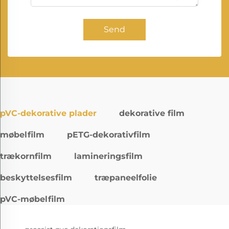
Send
pVC-dekorative plader
dekorative film
møbelfilm
pETG-dekorativfilm
trækornfilm
lamineringsfilm
beskyttelsesfilm
træpaneelfolie
pVC-møbelfilm