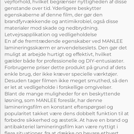
vejrforhold, hvilket begrænser nyttigheden af disse
genstande over tid. Yderligere beskytter
egenskaberne af denne film, der gør den
brandfyrvækkende og antimikrobiel, også disse
materialer mod skade og nedbrydning.
Letvejrsapplikation og vedligeholdelse
En af de fremtrædende egenskaber ved MANLEE
lamineringsskærm er anvendelseslets. Den gør det
muligt at arbejde hurtigt og effektivt, hvilket
gælder både for professionelle og DIY-entusiaster.
Forbrugerne priser dette produkt på grund af dets
enkle brug, der ikke kræver specielle værktøjer.
Desuden tager filmen ikke meget smuthed, så den
er let at vedligeholde i forskellige omgivelser.
Blant de mange muligheder for en beskyttende
løsning, som MANLEE foreslår, har denne
lamineringsfilm en konstant efterspørgsel og
popularitet takket være dens dobbelt funktion til at
forbedre sikkerhed og æstetik. At have en brand og
antibakteriel lamineringsfilm kan være nyttigt i
flere situationer, fra at dække og bevare ethvert