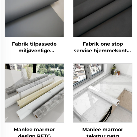
Fabrik tilpassede
Fabrik one stop
miljøvenlige
service hjemmekontor
eksplosionsproof
petg møbler
hjemmekontor petg
dekorative
møbler dekorative
beskyttende starlight
prægede film
garn film til dør gulv
væg panel ark
Manlee marmor
Manlee marmor
design PETG
tekstur petg