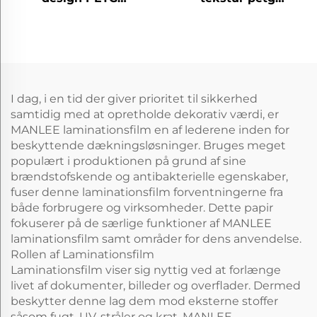
dekorative møbelfilm
dekorative møbelfilm
til hjemmekontor
til køkkenskran
hotel
I dag, i en tid der giver prioritet til sikkerhed
samtidig med at opretholde dekorativ værdi, er
MANLEE laminationsfilm en af lederene inden for
beskyttende dækningsløsninger. Bruges meget
populært i produktionen på grund af sine
brændstofskende og antibakterielle egenskaber,
fuser denne laminationsfilm forventningerne fra
både forbrugere og virksomheder. Dette papir
fokuserer på de særlige funktioner af MANLEE
laminationsfilm samt områder for dens anvendelse.
Rollen af Laminationsfilm
Laminationsfilm viser sig nyttig ved at forlænge
livet af dokumenter, billeder og overflader. Dermed
beskytter denne lag dem mod eksterne stoffer
såsom fugt, UV-stråler og krat. MANLEE