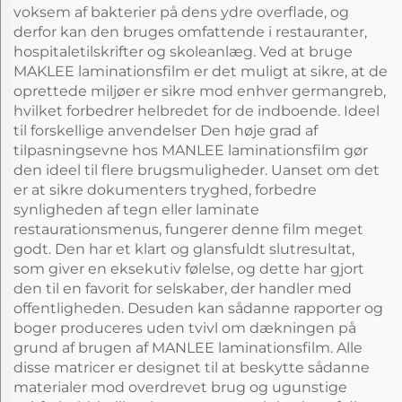
voksem af bakterier på dens ydre overflade, og
derfor kan den bruges omfattende i restauranter,
hospitaletilskrifter og skoleanlæg. Ved at bruge
MAKLEE laminationsfilm er det muligt at sikre, at de
oprettede miljøer er sikre mod enhver germangreb,
hvilket forbedrer helbredet for de indboende. Ideel
til forskellige anvendelser Den høje grad af
tilpasningsevne hos MANLEE laminationsfilm gør
den ideel til flere brugsmuligheder. Uanset om det
er at sikre dokumenters tryghed, forbedre
synligheden af tegn eller laminate
restaurationsmenus, fungerer denne film meget
godt. Den har et klart og glansfuldt slutresultat,
som giver en eksekutiv følelse, og dette har gjort
den til en favorit for selskaber, der handler med
offentligheden. Desuden kan sådanne rapporter og
boger produceres uden tvivl om dækningen på
grund af brugen af MANLEE laminationsfilm. Alle
disse matricer er designet til at beskytte sådanne
materialer mod overdrevet brug og ugunstige