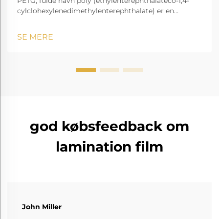
PETG, fulde navn poly (ethylenterephthalateco-1,4-
cylclohexylenedimethylenterephthalate) er en
gennemsigtig og amorf copolyester.
SE MERE
god købsfeedback om
lamination film
John Miller