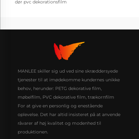
dør pvc dekorationsfilm
MANLEE skiller sig ud ved sine skræddersyede
tjenester til at imødekomme kundernes unikke
behov, herunder: PETG dekorative film,
møbelfilm, PVC dekorative film, trækornfilm
For at give en personlig og enestående
oplevelse. Det har altid insisteret på at anvende
råvarer af høj kvalitet og modenhed til
produktionen.