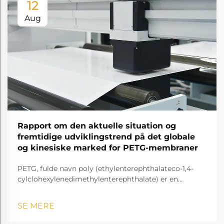
12
Aug
Rapport om den aktuelle situation og
fremtidige udviklingstrend på det globale
og kinesiske marked for PETG-membraner
PETG, fulde navn poly (ethylenterephthalateco-1,4-
cylclohexylenedimethylenterephthalate) er en
gennemsigtig og amorf copolyester.
SE MERE