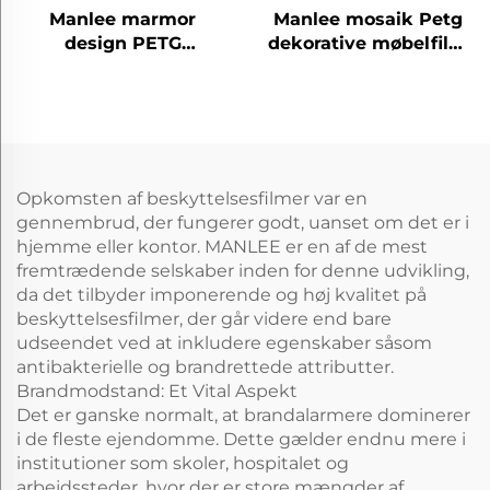
Manlee marmor
Manlee mosaik Petg
design PETG
dekorative møbelfilm
dekorative møbelfilm
til hotel hall mall
til hjemmekontor
hotel
Opkomsten af beskyttelsesfilmer var en
gennembrud, der fungerer godt, uanset om det er i
hjemme eller kontor. MANLEE er en af de mest
fremtrædende selskaber inden for denne udvikling,
da det tilbyder imponerende og høj kvalitet på
beskyttelsesfilmer, der går videre end bare
udseendet ved at inkludere egenskaber såsom
antibakterielle og brandrettede attributter.
Brandmodstand: Et Vital Aspekt
Det er ganske normalt, at brandalarmere dominerer
i de fleste ejendomme. Dette gælder endnu mere i
institutioner som skoler, hospitalet og
arbejdssteder, hvor der er store mængder af