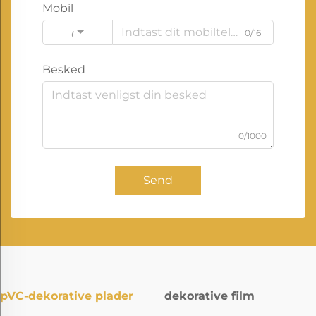
Mobil
0/16
Code
Besked
0/1000
Send
pVC-dekorative plader
dekorative film