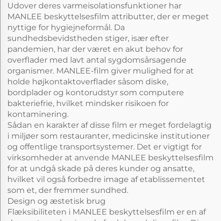
Udover deres varmeisolationsfunktioner har
MANLEE beskyttelsesfilm attributter, der er meget
nyttige for hygiejneformål. Da
sundhedsbevidstheden stiger, især efter
pandemien, har der været en akut behov for
overflader med lavt antal sygdomsårsagende
organismer. MANLEE-film giver mulighed for at
holde højkontaktoverflader såsom diske,
bordplader og kontorudstyr som computere
bakteriefrie, hvilket mindsker risikoen for
kontaminering.
Sådan en karakter af disse film er meget fordelagtig
i miljøer som restauranter, medicinske institutioner
og offentlige transportsystemer. Det er vigtigt for
virksomheder at anvende MANLEE beskyttelsesfilm
for at undgå skade på deres kunder og ansatte,
hvilket vil også forbedre image af etablissementet
som et, der fremmer sundhed.
Design og æstetisk brug
Flæksibiliteten i MANLEE beskyttelsesfilm er en af