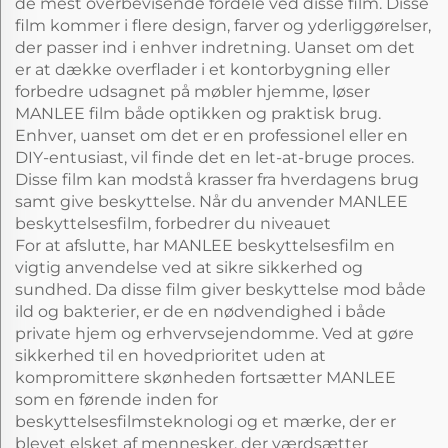
de mest overbevisende fordele ved disse film. Disse
film kommer i flere design, farver og yderliggørelser,
der passer ind i enhver indretning. Uanset om det
er at dække overflader i et kontorbygning eller
forbedre udsagnet på møbler hjemme, løser
MANLEE film både optikken og praktisk brug.
Enhver, uanset om det er en professionel eller en
DIY-entusiast, vil finde det en let-at-bruge proces.
Disse film kan modstå krasser fra hverdagens brug
samt give beskyttelse. Når du anvender MANLEE
beskyttelsesfilm, forbedrer du niveauet
For at afslutte, har MANLEE beskyttelsesfilm en
vigtig anvendelse ved at sikre sikkerhed og
sundhed. Da disse film giver beskyttelse mod både
ild og bakterier, er de en nødvendighed i både
private hjem og erhvervsejendomme. Ved at gøre
sikkerhed til en hovedprioritet uden at
kompromittere skønheden fortsætter MANLEE
som en førende inden for
beskyttelsesfilmsteknologi og et mærke, der er
blevet elsket af mennesker, der værdsætter