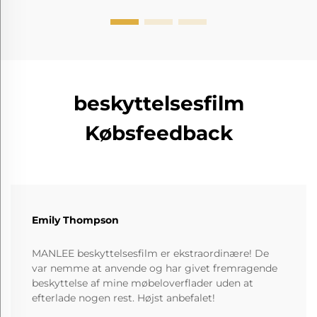
beskyttelsesfilm
Købsfeedback
Emily Thompson
MANLEE beskyttelsesfilm er ekstraordinære! De
var nemme at anvende og har givet fremragende
beskyttelse af mine møbeloverflader uden at
efterlade nogen rest. Højst anbefalet!