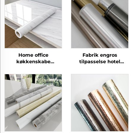
Home office
Fabrik engros
køkkenskabe
tilpasselse hotel
laminering panel ark
kontor moderne PETG
beskyttelsesfilm petg
møbler dekorative
møbler dekorative
børstede metalfilm til
marmorfilm
MDF laminering væg
panel