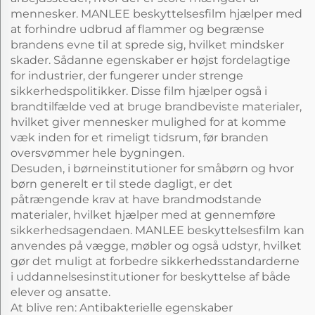
mennesker. MANLEE beskyttelsesfilm hjælper med
at forhindre udbrud af flammer og begrænse
brandens evne til at sprede sig, hvilket mindsker
skader. Sådanne egenskaber er højst fordelagtige
for industrier, der fungerer under strenge
sikkerhedspolitikker. Disse film hjælper også i
brandtilfælde ved at bruge brandbeviste materialer,
hvilket giver mennesker mulighed for at komme
væk inden for et rimeligt tidsrum, før branden
oversvømmer hele bygningen.
Desuden, i børneinstitutioner for småbørn og hvor
børn generelt er til stede dagligt, er det
påtrængende krav at have brandmodstande
materialer, hvilket hjælper med at gennemføre
sikkerhedsagendaen. MANLEE beskyttelsesfilm kan
anvendes på vægge, møbler og også udstyr, hvilket
gør det muligt at forbedre sikkerhedsstandarderne
i uddannelsesinstitutioner for beskyttelse af både
elever og ansatte.
At blive ren: Antibakterielle egenskaber