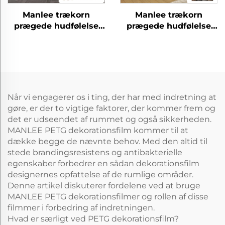
Manlee trækorn
Manlee trækorn
prægede hudfølelse
prægede hudfølelse
petg dekorative
petg dekorative
møbelfilm til
møbelfilm til
vægpanel
vægpanel
Når vi engagerer os i ting, der har med indretning at
gøre, er der to vigtige faktorer, der kommer frem og
det er udseendet af rummet og også sikkerheden.
MANLEE PETG dekorationsfilm kommer til at
dække begge de nævnte behov. Med den altid til
stede brandingsresistens og antibakterielle
egenskaber forbedrer en sådan dekorationsfilm
designernes opfattelse af de rumlige områder.
Denne artikel diskuterer fordelene ved at bruge
MANLEE PETG dekorationsfilmer og rollen af disse
filmmer i forbedring af indretningen.
Hvad er særligt ved PETG dekorationsfilm?