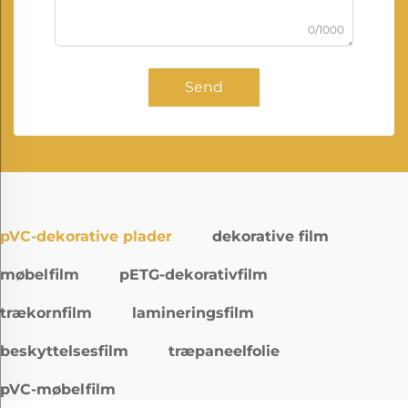
0/1000
Send
pVC-dekorative plader
dekorative film
møbelfilm
pETG-dekorativfilm
trækornfilm
lamineringsfilm
beskyttelsesfilm
træpaneelfolie
pVC-møbelfilm