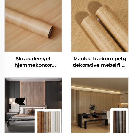
Skræddersyet
Manlee trækorn petg
hjemmekontor
dekorative møbelfilm
moderne petg møbler
til træpanel
dekorative træ korn
beskyttende film til
soveværelse stue
køkken skab