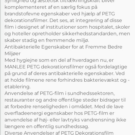
Synlighed og æstetisk tiltrækningskraft bliver
komplementeret af en særlig fokus på
brandstofevne egenskaber ved hjælp af PETG
dekorationsfilmer. Det ses, at integrering af disse
film i designet af institutioner som hospitalet, skoler
og hoteller opretholder sikkerhedsstandarden, men
skaber stadig en fremmende miljø.
Antibakterielle Egenskaber for at Fremme Bedre
Miljøer
Med hygiejne som en del af hverdagen nu, er
MANLEE PETG dekorationsfilmer også fordelagtige
på grund af deres antibakterielle egenskaber. Ved
at holde filmene rene forhindres bakterievækst og -
etablering.
Anvendelse af PETG-film i sundhedssektoren,
restauranter og andre offentlige steder bidrager til
at forbedre renseligheden i området. Med de lave
overfladeenergi egenskaber hos PETG-film er
anvendelse af høj- eller lavtryks vandrensning ikke
længere en offentlig sundhedssag.
Diverse Anvendelser af PETG Dekorationsfilm