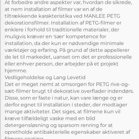
At forbedre andre aspekter var, hvordan de sikrede,
at nem installation af filmer var en af de
tiltrækkende karakteristika ved MANLEE PETG
dekorationsfilmer. Installation af PETG-filmer er
enklere i forhold til traditionelle materialer, der
muligvis kræver en 'sær' kompetence for
installation, da der kun er nødvendige minimale
værktøjer og erfaring. På grund af dette appellerer
de let til markedet, uanset om det er professionelle
eller enhver person, der arbejder på et projekt
hjemme.
Vedligeholdelse og Lang Levetid
Det er meget nemt at omsorgen for PETG rive-og-
sæt-filmer brugt til dekorative overflader indendørs.
Disse, som er faste i natur, kan vare længe og er
derfor egnet til installation i steder, der modtager
mange aktiviteter. Det siges, at filmene kun vil
kræve tilfældeligt vaske med en blid
detergensløsning og sparsom renring for at
opretholde antibakterielle egenskaber aktiveret af
filmens coating.