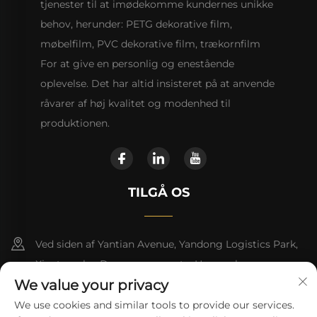
tjenester til at imødekomme kundernes unikke
behov, herunder: PETG dekorative film,
møbelfilm, PVC dekorative film, trækornfilm
For at give en personlig og enestående
oplevelse. Det har altid insisteret på at anvende
råvarer af høj kvalitet og modenhed til
produktionen.
TILGÅ OS
Ved siden af Yantian Avenue, Yandong Logistics Park,
Xiantang by, Dongyuan county, Heyuan by
We value your privacy
+86 13923680051
We use cookies and similar tools to provide our services.