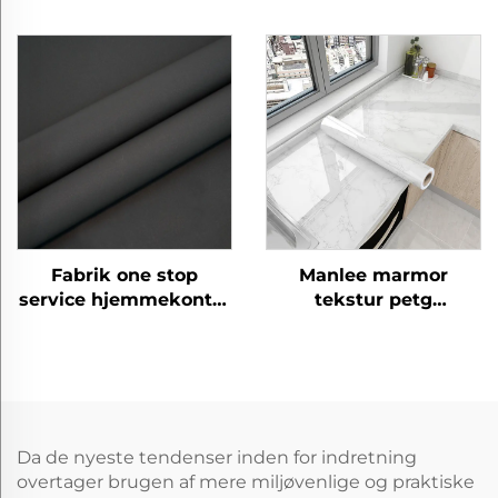
moderne petg møbler
eksplosionsproof
dekorative træ korn
hjemmekontor petg
beskyttende film til
møbler dekorative
soveværelse stue
prægede film
køkken skab
Fabrik one stop
Manlee marmor
service hjemmekontor
tekstur petg
petg møbler
dekorative møbelfilm
dekorative
til køkkenskran
beskyttende starlight
garn film til dør gulv
væg panel ark
Da de nyeste tendenser inden for indretning
overtager brugen af mere miljøvenlige og praktiske