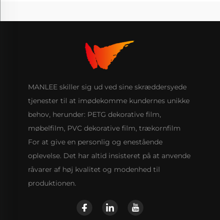
MANLEE skiller sig ud ved sine skræddersyede
tjenester til at imødekomme kundernes unikke
behov, herunder: PETG dekorative film,
møbelfilm, PVC dekorative film, trækornfilm
For at give en personlig og enestående
oplevelse. Det har altid insisteret på at anvende
råvarer af høj kvalitet og modenhed til
produktionen.