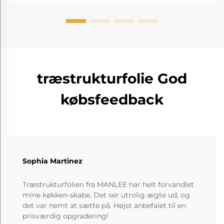
træstrukturfolie God
købsfeedback
Sophia Martinez
Træstrukturfolien fra MANLEE har helt forvandlet
mine køkken-skabe. Det ser utrolig ægte ud, og
det var nemt at sætte på. Højst anbefalet til en
prisværdig opgradering!