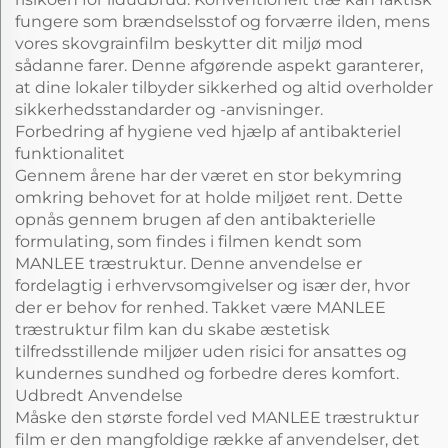
fungere som brændselsstof og forværre ilden, mens
vores skovgrainfilm beskytter dit miljø mod
sådanne farer. Denne afgørende aspekt garanterer,
at dine lokaler tilbyder sikkerhed og altid overholder
sikkerhedsstandarder og -anvisninger.
Forbedring af hygiene ved hjælp af antibakteriel
funktionalitet
Gennem årene har der været en stor bekymring
omkring behovet for at holde miljøet rent. Dette
opnås gennem brugen af den antibakterielle
formulating, som findes i filmen kendt som
MANLEE træstruktur. Denne anvendelse er
fordelagtig i erhvervsomgivelser og især der, hvor
der er behov for renhed. Takket være MANLEE
træstruktur film kan du skabe æstetisk
tilfredsstillende miljøer uden risici for ansattes og
kundernes sundhed og forbedre deres komfort.
Udbredt Anvendelse
Måske den største fordel ved MANLEE træstruktur
film er den mangfoldige række af anvendelser, det