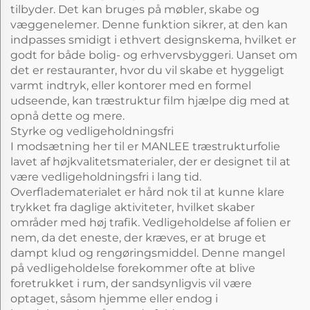
tilbyder. Det kan bruges på møbler, skabe og
væggenelemer. Denne funktion sikrer, at den kan
indpasses smidigt i ethvert designskema, hvilket er
godt for både bolig- og erhvervsbyggeri. Uanset om
det er restauranter, hvor du vil skabe et hyggeligt
varmt indtryk, eller kontorer med en formel
udseende, kan træstruktur film hjælpe dig med at
opnå dette og mere.
Styrke og vedligeholdningsfri
I modsætning her til er MANLEE træstrukturfolie
lavet af højkvalitetsmaterialer, der er designet til at
være vedligeholdningsfri i lang tid.
Overfladematerialet er hård nok til at kunne klare
trykket fra daglige aktiviteter, hvilket skaber
områder med høj trafik. Vedligeholdelse af folien er
nem, da det eneste, der kræves, er at bruge et
dampt klud og rengøringsmiddel. Denne mangel
på vedligeholdelse forekommer ofte at blive
foretrukket i rum, der sandsynligvis vil være
optaget, såsom hjemme eller endog i