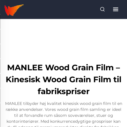
MANLEE Wood Grain Film –
Kinesisk Wood Grain Film til
fabrikspriser
MANLEE tilbyder høj kvalitet kinesisk wood grain film til en
række anvendelser. Vores wood grain film samling er ideel
til at forvandle rum såsom soveværelser, stuer og
kontorinteriører. Med konkurrencedygtige grospriser kan