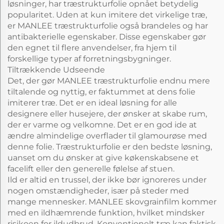
løsninger, har træstrukturfolie opnået betydelig
popularitet. Uden at kun imitere det virkelige træ,
er MANLEE træstrukturfolie også brandeles og har
antibakterielle egenskaber. Disse egenskaber gør
den egnet til flere anvendelser, fra hjem til
forskellige typer af forretningsbygninger.
Tiltrækkende Udseende
Det, der gør MANLEE træstrukturfolie endnu mere
tiltalende og nyttig, er faktummet at dens folie
imiterer træ. Det er en ideal løsning for alle
designere eller husejere, der ønsker at skabe rum,
der er varme og velkomne. Det er en god ide at
ændre almindelige overflader til glamourøse med
denne folie. Træstrukturfolie er den bedste løsning,
uanset om du ønsker at give køkenskabsene et
facelift eller den generelle følelse af stuen.
Ild er altid en trussel, der ikke bør ignoreres under
nogen omstændigheder, især på steder med
mange mennesker. MANLEE skovgrainfilm kommer
med en ildhæmrende funktion, hvilket mindsker
risikoen for ildudbrud. Konventionelt træ kan faktisk