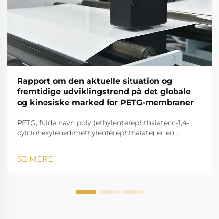
Rapport om den aktuelle situation og
fremtidige udviklingstrend på det globale
og kinesiske marked for PETG-membraner
PETG, fulde navn poly (ethylenterephthalateco-1,4-
cylclohexylenedimethylenterephthalate) er en
gennemsigtig og amorf copolyester.
SE MERE