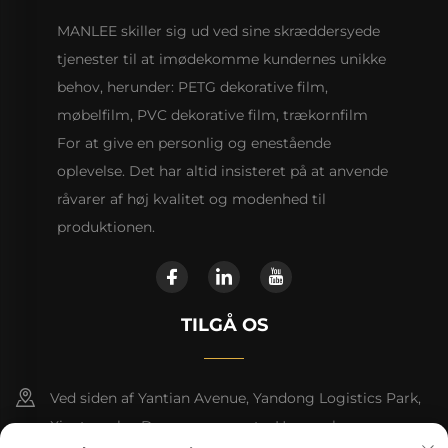
MANLEE skiller sig ud ved sine skræddersyede
tjenester til at imødekomme kundernes unikke
behov, herunder: PETG dekorative film,
møbelfilm, PVC dekorative film, trækornfilm
For at give en personlig og enestående
oplevelse. Det har altid insisteret på at anvende
råvarer af høj kvalitet og modenhed til
produktionen.
TILGÅ OS
Ved siden af Yantian Avenue, Yandong Logistics Park,
Xiantang by, Dongyuan county, Heyuan by