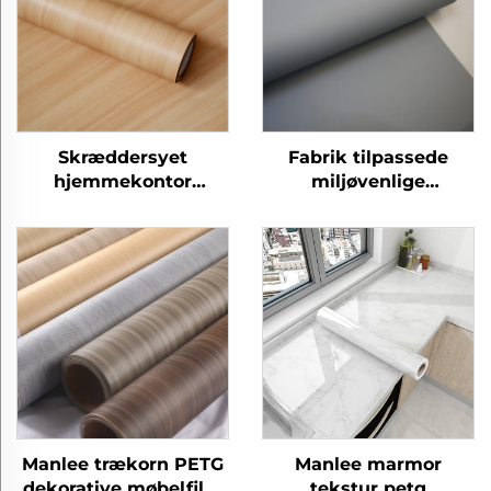
Skræddersyet
Fabrik tilpassede
hjemmekontor
miljøvenlige
moderne petg møbler
eksplosionsproof
dekorative træ korn
hjemmekontor petg
beskyttende film til
møbler dekorative
soveværelse stue
prægede film
køkken skab
Manlee trækorn PETG
Manlee marmor
dekorative møbelfilm
tekstur petg