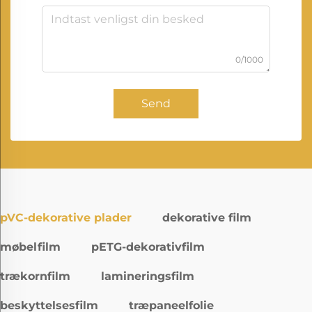
0/1000
Send
pVC-dekorative plader
dekorative film
møbelfilm
pETG-dekorativfilm
trækornfilm
lamineringsfilm
beskyttelsesfilm
træpaneelfolie