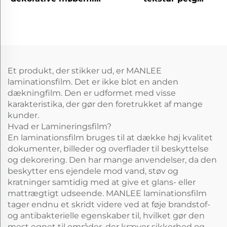
til hjemmekontor
dekorative møbelfilm
hotel
til køkkenskran
Et produkt, der stikker ud, er MANLEE
laminationsfilm. Det er ikke blot en anden
dækningfilm. Den er udformet med visse
karakteristika, der gør den foretrukket af mange
kunder.
Hvad er Lamineringsfilm?
En laminationsfilm bruges til at dække høj kvalitet
dokumenter, billeder og overflader til beskyttelse
og dekorering. Den har mange anvendelser, da den
beskytter ens ejendele mod vand, støv og
kratninger samtidig med at give et glans- eller
mattrægtigt udseende. MANLEE laminationsfilm
tager endnu et skridt videre ved at føje brandstof-
og antibakterielle egenskaber til, hvilket gør den
mest egnet til områder, der kræver sikkerhed og