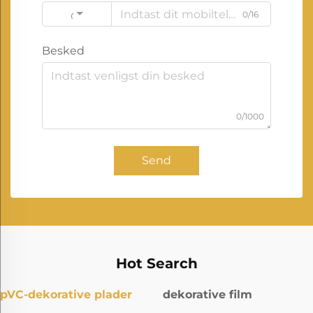
0/16
Code
Besked
0/1000
Send
Hot Search
pVC-dekorative plader
dekorative film