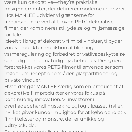
være kun dekorative—they’re praktiske
designelementer, der definerer moderne interiører.
Hos MANLEE udvider vi grænserne for
filmansættelse ved at tilbyde PETG dekorative
filmer, der kombinerer stil, ydelse og miljømæssige
fordele.
Ideelt til brug af dekorativ film på vinduer, tilbyder
vores produkter reduktion af blinding,
varmeregulering og forbedret privatlivsbeskyttelse
samtidig med at naturligt lys beholdes. Designerer
foretrækker vores PETG-filmer til anvendelser som
møderum, receptionområder, glaspartitioner og
private vinduer.
Hvad der gør MANLEE særlig som en producent af
dekorative filmprodukter er vores fokus på
kontinuerlig innovation. Vi investerer i
overfladebehandlingsteknologi og tilpasset tryller,
hvilket giver kunder mulighed for at købe dekorativ
film i tekster og mønstre, der er unikke og
udtryksfulde.
Fra elegante metaliske slutninger til