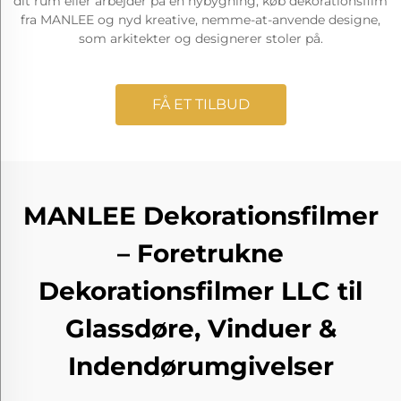
dit rum eller arbejder på en nybygning, køb dekorationsfilm
fra MANLEE og nyd kreative, nemme-at-anvende designe,
som arkitekter og designerer stoler på.
FÅ ET TILBUD
MANLEE Dekorationsfilmer
– Foretrukne
Dekorationsfilmer LLC til
Glassdøre, Vinduer &
Indendørumgivelser