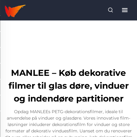
MANLEE – Køb dekorative
filmer til glas døre, vinduer
og indendøre partitioner
Opdag MANLEEs PETG-dekorationsfilmer, ideale til
anvendelse på vinduer og glasdøre. Vores innovative film-
løsninger inkluderer dekorationsfilm for vinduer og store
formater af dekorativ vinduesfilm. Uanset om du renoverer