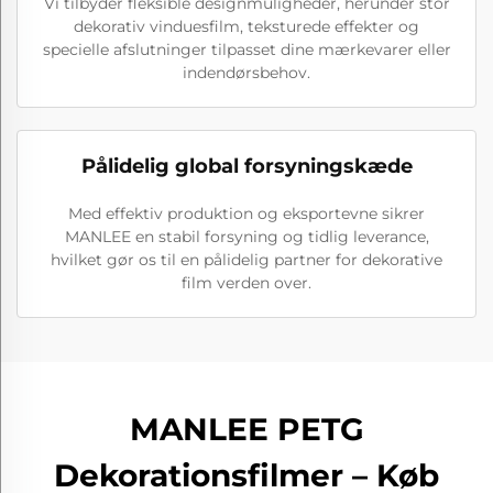
Vi tilbyder fleksible designmuligheder, herunder stor
dekorativ vinduesfilm, teksturede effekter og
specielle afslutninger tilpasset dine mærkevarer eller
indendørsbehov.
Pålidelig global forsyningskæde
Med effektiv produktion og eksportevne sikrer
MANLEE en stabil forsyning og tidlig leverance,
hvilket gør os til en pålidelig partner for dekorative
film verden over.
MANLEE PETG
Dekorationsfilmer – Køb