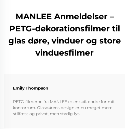
MANLEE Anmeldelser –
PETG-dekorationsfilmer til
glas døre, vinduer og store
vinduesfilmer
Emily Thompson
PETG-filmerne fra MANLEE er en spilændre for mit
kontorrum. Glasdørens design er nu meget mere
stilfæst og privat, men stadig lys.