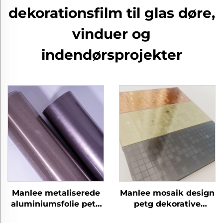
dekorationsfilm til glas døre,
vinduer og
indendørsprojekter
Manlee metaliserede
Manlee mosaik design
aluminiumsfolie petg
petg dekorative
dekorative møbelfilm
møbelfilm til