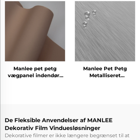
til hjemmekontor
væggulv/plads
hotel
Manlee pet petg
Manlee Pet Petg
vægpanel indendørs
Metalliseret
dekorativt gulvdør
indretningsdesign
møbler dekorative film
De Fleksible Anvendelser af MANLEE
Dekorativ Film Vinduesløsninger
Dekorative filmer er ikke længere begrænset til at