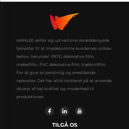
MANLEE skiller sig ud ved sine skræddersyede
tjenester til at imødekomme kundernes unikke
behov, herunder: PETG dekorative film,
møbelfilm, PVC dekorative film, trækornfilm
For at give en personlig og enestående
oplevelse. Det har altid insisteret på at anvende
råvarer af høj kvalitet og modenhed til
produktionen.
TILGÅ OS