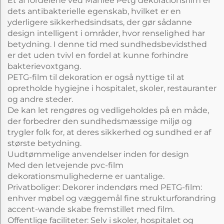
Et af fordelene ved Manlee Petg dekorationsfilm er
dets antibakterielle egenskab, hvilket er en
yderligere sikkerhedsindsats, der gør sådanne
design intelligent i områder, hvor renselighed har
betydning. I denne tid med sundhedsbevidsthed
er det uden tvivl en fordel at kunne forhindre
bakterievoxtgang.
PETG-film til dekoration er også nyttige til at
opretholde hygiejne i hospitalet, skoler, restauranter
og andre steder.
De kan let rengøres og vedligeholdes på en måde,
der forbedrer den sundhedsmæssige miljø og
trygler folk for, at deres sikkerhed og sundhed er af
største betydning.
Uudtømmelige anvendelser inden for design
Med den letvejende pvc-film
dekorationsmulighederne er uantalige.
Privatboliger: Dekorer indendørs med PETG-film:
enhver møbel og væggemål fine strukturforandring
accent-wande skabe fremstillet med film.
Offentlige faciliteter: Selv i skoler, hospitalet og