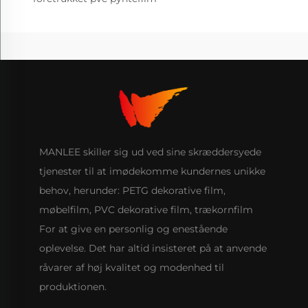
MANLEE skiller sig ud ved sine skræddersyede
tjenester til at imødekomme kundernes unikke
behov, herunder: PETG dekorative film,
møbelfilm, PVC dekorative film, trækornfilm
For at give en personlig og enestående
oplevelse. Det har altid insisteret på at anvende
råvarer af høj kvalitet og modenhed til
produktionen.