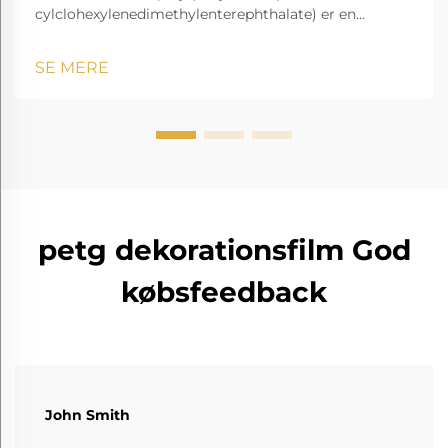
cylclohexylenedimethylenterephthalate) er en
gennemsigtig og amorf copolyester.
SE MERE
petg dekorationsfilm God
købsfeedback
John Smith