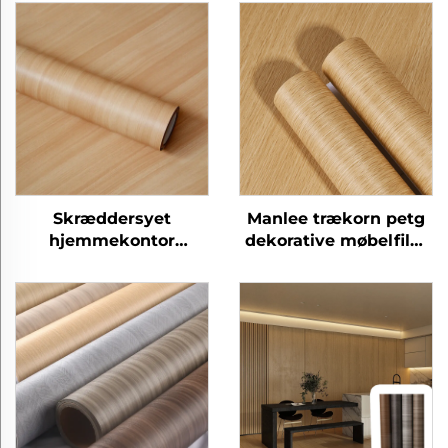
Skræddersyet
Manlee trækorn petg
hjemmekontor
dekorative møbelfilm
moderne petg møbler
til træpanel
dekorative træ korn
beskyttende film til
soveværelse stue
køkken skab