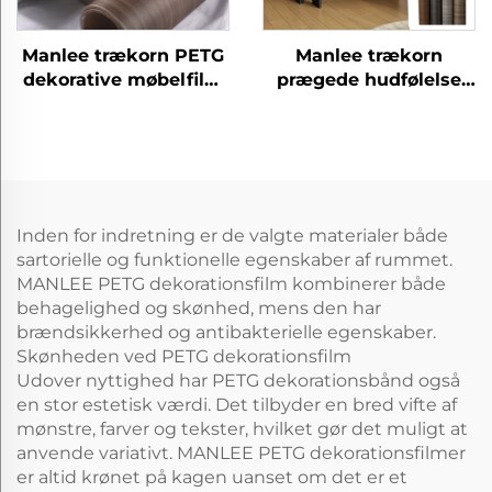
Manlee trækorn PETG
Manlee trækorn
dekorative møbelfilm
prægede hudfølelse
til hjemmekontor
petg dekorative
hotel
møbelfilm til
vægpanel
Inden for indretning er de valgte materialer både
sartorielle og funktionelle egenskaber af rummet.
MANLEE PETG dekorationsfilm kombinerer både
behagelighed og skønhed, mens den har
brændsikkerhed og antibakterielle egenskaber.
Skønheden ved PETG dekorationsfilm
Udover nyttighed har PETG dekorationsbånd også
en stor estetisk værdi. Det tilbyder en bred vifte af
mønstre, farver og tekster, hvilket gør det muligt at
anvende variativt. MANLEE PETG dekorationsfilmer
er altid krønet på kagen uanset om det er et