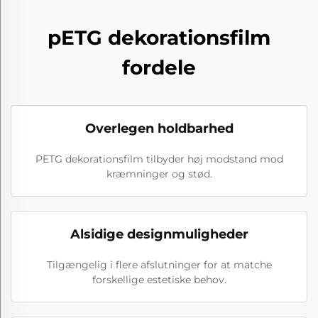
pETG dekorationsfilm
fordele
Overlegen holdbarhed
PETG dekorationsfilm tilbyder høj modstand mod
kræmninger og stød.
Alsidige designmuligheder
Tilgængelig i flere afslutninger for at matche
forskellige estetiske behov.