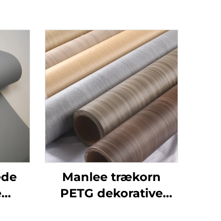
ede
Manlee trækorn
e
PETG dekorative
oof
møbelfilm til