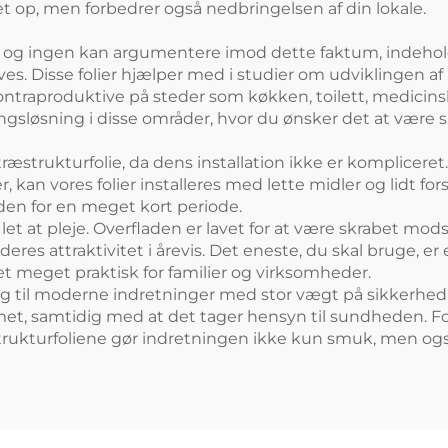
et op, men forbedrer også nedbringelsen af din lokale.
hed, og ingen kan argumentere imod dette faktum, indeho
s. Disse folier hjælper med i studier om udviklingen af
ontraproduktive på steder som køkken, toilett, medicinske
ingsløsning i disse områder, hvor du ønsker det at være 
rukturfolie, da dens installation ikke er kompliceret. I f
, kan vores folier installeres med lette midler og lidt fo
nden for en meget kort periode.
t let at pleje. Overfladen er lavet for at være skrabet 
res attraktivitet i årevis. Det eneste, du skal bruge, er 
det meget praktisk for familier og virksomheder.
ning til moderne indretninger med stor vægt på sikke
mmet, samtidig med at det tager hensyn til sundheden. 
rukturfoliene gør indretningen ikke kun smuk, men også