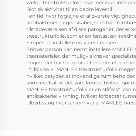
vælge træstruktur folie skønner ikke interiør
Biotisk aktivitet til en bedre levestil
I en tid, hvor hygiejne er af øverste vigtig
antibakterielle egenskaber, som bør fremhæve
tilstedeværelsen af disse patogener, der er k
træstrukturfolie, som er en fantastisk inredn
Simpelt at installere og varer længere
Enhver person kan nemt installere MANLEE træst
træmaterialer, der muligvis kræver specialister
nogen, der har brug for at forbedre et rum i
I tilføjelse er MANLEE træstrukturfolie mege
hvilket betyder, at indvendige rum beholder de
som resultat vil det vare længe, hvilket gør 
MANLEE træstrukturfolie er en stilfæst løs
antibakteriel virkning, hvilket forbedrer ru
tilbydes, og hvordan enhver af MANLEE træst