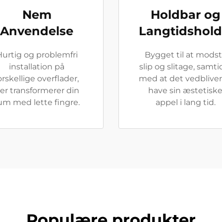
Nem
Holdbar og
Anvendelse
Langtidshold
urtig og problemfri
Bygget til at mods
installation på
slip og slitage, samti
orskellige overflader,
med at det vedbliver
er transformerer din
have sin æstetisk
um med lette fingre.
appel i lang tid.
Populære produkter