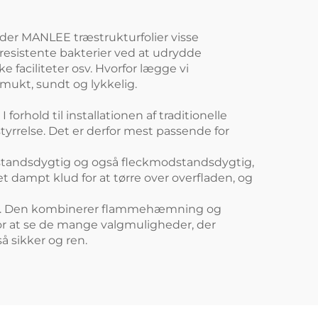
lder MANLEE træstrukturfolier visse
 resistente bakterier ved at udrydde
 faciliteter osv. Hvorfor lægge vi
smukt, sundt og lykkelig.
orhold til installationen af traditionelle
rstyrrelse. Det er derfor mest passende for
modstandsdygtig og også fleckmodstandsdygtig,
et dampt klud for at tørre over overfladen, og
rhed. Den kombinerer flammehæmning og
For at se de mange valgmuligheder, der
 sikker og ren.