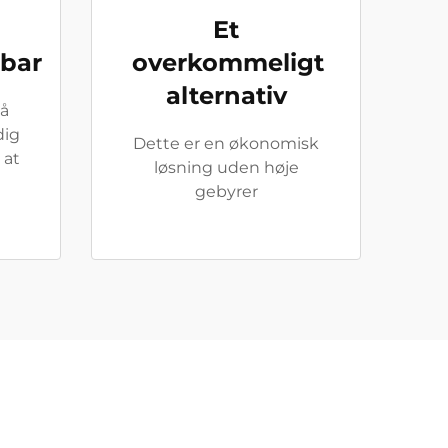
Et
bar
overkommeligt
alternativ
tå
dig
Dette er en økonomisk
 at
løsning uden høje
e
gebyrer