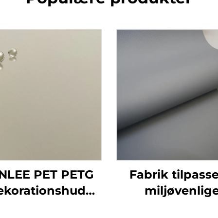
NLEE PET PETG
Fabrik tilpass
ekorationshud
miljøvenlig
sense Film
eksplosionspr