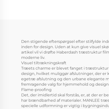
beskyttelsesfilm
MIL
petg møbler
dekorative
marmorfilm
Den stigende efterspørgsel efter stilfylde ind
inden for design. Uden at kun give visuel sk
artikel vil vi drøfte Haberdash træstruktur fil
moderne liv.
Visuel tiltrækningskraft
Træets charme er blevet fanget i træstruktur f
design, hvilket muliggør afslutninger, der er
egetræ afslutning og den urbane elegante ma
fremragende valg for hjemmehold og designe
Flame-proofing
Det, der imidlertid skal forstås, er, at der e
har brændbarhed af materialer. MANLEE træst
specielle udformning er vigtig i bygningsindu