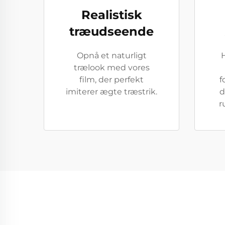
Realistisk
træudseende
Opnå et naturligt
H
trælook med vores
film, der perfekt
f
imiterer ægte træstrik.
d
r