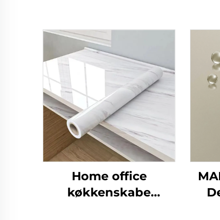
Home office
MA
køkkenskabe
D
laminering panel ark