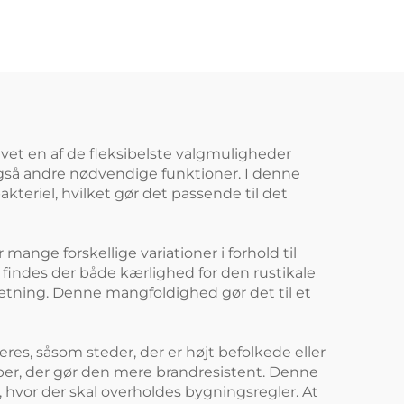
petg
hjemmekontor hotel
tive
m
levet en af de fleksibelste valgmuligheder
også andre nødvendige funktioner. I denne
akteriel, hvilket gør det passende til det
mange forskellige variationer i forhold til
 findes der både kærlighed for den rustikale
ætning. Denne mangfoldighed gør det til et
eres, såsom steder, der er højt befolkede eller
ber, der gør den mere brandresistent. Denne
, hvor der skal overholdes bygningsregler. At