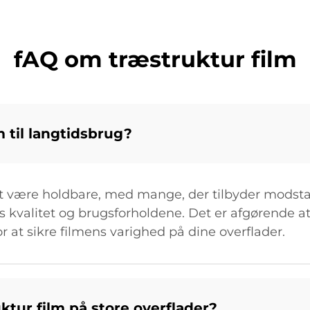
fAQ om træstruktur film
m til langtidsbrug?
l at være holdbare, med mange, der tilbyder modst
 kvalitet og brugsforholdene. Det er afgørende a
or at sikre filmens varighed på dine overflader.
tur film på store overflader?