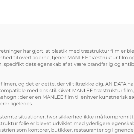
JØVENLIG PETG
hjemmekontor 
Møbler
møbler dekora
prægede fil
retninger har gjort, at plastik med træstruktur film er b
ønhed til overfladerne, tjener MANLEE træstruktur film 
m, specifikt dets egenskab af at være brandfarlig og antib
ilmen, og det er dette, der vil tiltrække dig. AN DATA har 
 kompatible med ens stil. Givet MANLEE træstruktur film,
hogni; der er en MANLEE film til enhver kunstnerisk s
rer ligeledes.
r bestemte situationer, hvor sikkerhed ikke må kompromitt
ruktur folie er blevet udviklet med yderligere egenska
strien som kontorer, butikker, restauranter og lignende