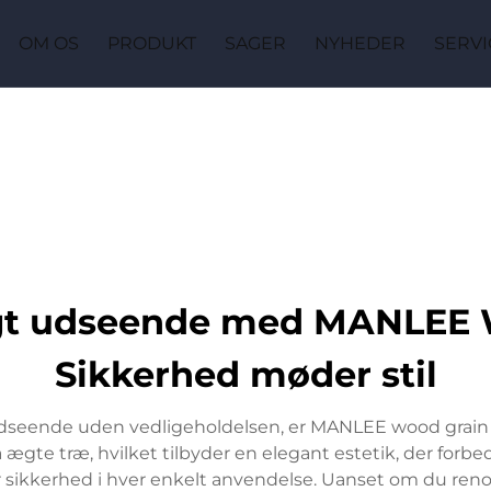
OM OS
PRODUKT
SAGER
NYHEDER
SERVI
igt udseende med MANLEE 
Sikkerhed møder stil
udseende uden vedligeholdelsen, er MANLEE wood grain fi
ra ægte træ, hvilket tilbyder en elegant estetik, der for
r sikkerhed i hver enkelt anvendelse. Uanset om du renov