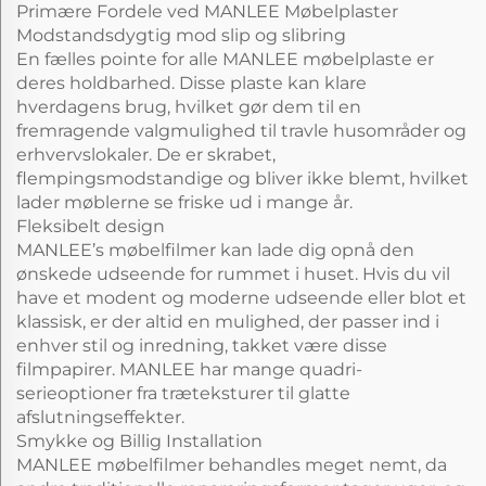
Primære Fordele ved MANLEE Møbelplaster
Modstandsdygtig mod slip og slibring
En fælles pointe for alle MANLEE møbelplaste er
deres holdbarhed. Disse plaste kan klare
hverdagens brug, hvilket gør dem til en
fremragende valgmulighed til travle husområder og
erhvervslokaler. De er skrabet,
flempingsmodstandige og bliver ikke blemt, hvilket
lader møblerne se friske ud i mange år.
Fleksibelt design
MANLEE’s møbelfilmer kan lade dig opnå den
ønskede udseende for rummet i huset. Hvis du vil
have et modent og moderne udseende eller blot et
klassisk, er der altid en mulighed, der passer ind i
enhver stil og inredning, takket være disse
filmpapirer. MANLEE har mange quadri-
serieoptioner fra træteksturer til glatte
afslutningseffekter.
Smykke og Billig Installation
MANLEE møbelfilmer behandles meget nemt, da