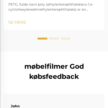
PETG, fulde navn poly (ethylenterephthalateco-1,4-
cylclohexylenedimethylenterephthalate) er en
gennemsigtig og amorf copolyester.
SE MERE
møbelfilmer God
købsfeedback
John