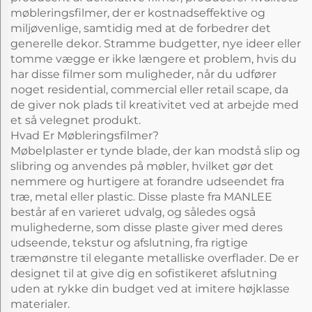
møbleringsfilmer, der er kostnadseffektive og
miljøvenlige, samtidig med at de forbedrer det
generelle dekor. Stramme budgetter, nye ideer eller
tomme vægge er ikke længere et problem, hvis du
har disse filmer som muligheder, når du udfører
noget residential, commercial eller retail scape, da
de giver nok plads til kreativitet ved at arbejde med
et så velegnet produkt.
Hvad Er Møbleringsfilmer?
Møbelplaster er tynde blade, der kan modstå slip og
slibring og anvendes på møbler, hvilket gør det
nemmere og hurtigere at forandre udseendet fra
træ, metal eller plastic. Disse plaste fra MANLEE
består af en varieret udvalg, og således også
mulighederne, som disse plaste giver med deres
udseende, tekstur og afslutning, fra rigtige
træmønstre til elegante metalliske overflader. De er
designet til at give dig en sofistikeret afslutning
uden at rykke din budget ved at imitere højklasse
materialer.