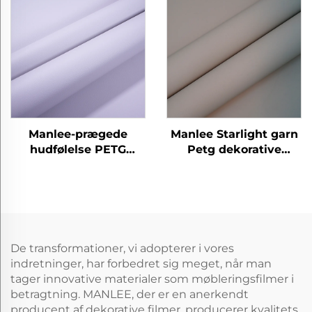
Manlee-prægede
Manlee Starlight garn
hudfølelse PETG
Petg dekorative
dekorative møbelfilm
møbelfilm
til hus- og
kontorvæggoldbeskyttelse
De transformationer, vi adopterer i vores
indretninger, har forbedret sig meget, når man
tager innovative materialer som møbleringsfilmer i
betragtning. MANLEE, der er en anerkendt
producent af dekorative filmer, producerer kvalitets