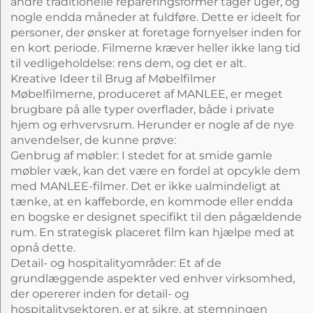
andre traditionelle repareringsformer tager uger, og
nogle endda måneder at fuldføre. Dette er ideelt for
personer, der ønsker at foretage fornyelser inden for
en kort periode. Filmerne kræver heller ikke lang tid
til vedligeholdelse: rens dem, og det er alt.
Kreative Ideer til Brug af Møbelfilmer
Møbelfilmerne, produceret af MANLEE, er meget
brugbare på alle typer overflader, både i private
hjem og erhvervsrum. Herunder er nogle af de nye
anvendelser, de kunne prøve:
Genbrug af møbler: I stedet for at smide gamle
møbler væk, kan det være en fordel at opcykle dem
med MANLEE-filmer. Det er ikke ualmindeligt at
tænke, at en kaffeborde, en kommode eller endda
en bogske er designet specifikt til den pågældende
rum. En strategisk placeret film kan hjælpe med at
opnå dette.
Detail- og hospitalityområder: Et af de
grundlæggende aspekter ved enhver virksomhed,
der opererer inden for detail- og
hospitalitysektoren, er at sikre, at stemningen