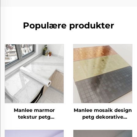
Populære produkter
Manlee marmor
Manlee mosaik design
tekstur petg
petg dekorative
dekorative møbelfilm
møbelfilm til
til køkkenskran
væggulv/plads