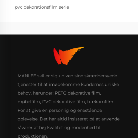
pvc dekorationsfilm serie
MANLEE skiller sig ud ved sine skræddersyede
tjenester til at imødekomme kundernes unikke
behov, herunder: PETG dekorative film,
møbelfilm, PVC dekorative film, trækornfilm
For at give en personlig og enestående
oplevelse. Det har altid insisteret på at anvende
råvarer af høj kvalitet og modenhed til
produktionen.