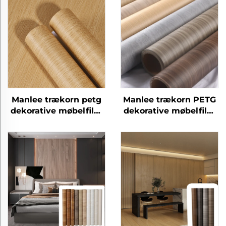
Manlee trækorn petg
Manlee trækorn PETG
dekorative møbelfilm
dekorative møbelfilm
til træpanel
til hjemmekontor
hotel