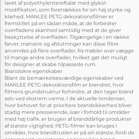
lavet af polyethylentereftalat med glykol-
modifikation, som foretrækkes for sin høj styrke og
klarhed. MANLEE PETG dekorationsfilmer er
fremstillet på en sådan måde, at de forbedrer
overfladens skønhed samtidig med at de giver
beskyttelse af overfladen. Tilgængelige i en række
farver, mønstre og afslutninger kan disse filtre
anvendes på flere overflader, fra møbler over vægge
til mange andre overflader, hvilket gør det muligt
for designer at skabe tilpassede rum.
Brandsikre egenskaber
Blant de bemærkelsesværdige egenskaber ved
MANLEE PETG dekorationsfilm er brandret, hvor
filmens grundstruktur forhindre, at den tager brand
selv ved ekstrem varme. I de aktuelle tendenser,
hvor behovet for at prioritere brandsikkerhed bliver
stadig mere presserende, især i forhold til områder
med høj trafik, er brugen af branddårlige produkter
af største vigtighed. PETG-filmer kan bruges i
områder, hvor brandtruslen er på sin største, fordi de