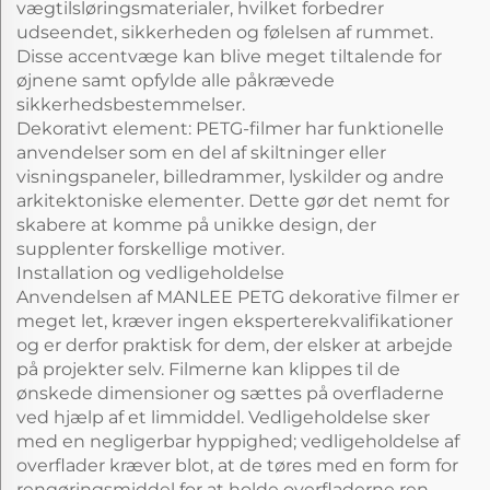
vægtilsløringsmaterialer, hvilket forbedrer
udseendet, sikkerheden og følelsen af rummet.
Disse accentvæge kan blive meget tiltalende for
øjnene samt opfylde alle påkrævede
sikkerhedsbestemmelser.
Dekorativt element: PETG-filmer har funktionelle
anvendelser som en del af skiltninger eller
visningspaneler, billedrammer, lyskilder og andre
arkitektoniske elementer. Dette gør det nemt for
skabere at komme på unikke design, der
supplenter forskellige motiver.
Installation og vedligeholdelse
Anvendelsen af MANLEE PETG dekorative filmer er
meget let, kræver ingen eksperterekvalifikationer
og er derfor praktisk for dem, der elsker at arbejde
på projekter selv. Filmerne kan klippes til de
ønskede dimensioner og sættes på overfladerne
ved hjælp af et limmiddel. Vedligeholdelse sker
med en negligerbar hyppighed; vedligeholdelse af
overflader kræver blot, at de tøres med en form for
rengøringsmiddel for at holde overfladerne ren,