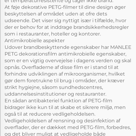
er temperaturresistente og tager ikke brand.
At føje dekorative PETG-filmer til dine design øger
beskyttelsen af området uden at ofre dets
udseende. Det viser sig nyttigt især i tilfælde, hvor
der er behov for at inddrage brandsikkerhedsregler
som i restauranter, hoteller og kontorer.
Antimikrobielle aspekter
Udover brandbeskyttende egenskaber har MANLEE
PETG dekorationsfilm antimikrobielle egenskaber,
som er en vigtig overvejelse i dagens verden og skal
opnås. Overfladerne af disse film er i stand til at
forhindre udviklingen af mikroorganismer, hvilket
gør dem foretrukne til brug i områder, der kræver
strikt hygiejne, såsom sundhedscentres,
uddannelsesinstitutioner og restauranter.
En sådan antibakteriel funktion af PETG-film
bidrager ikke kun til at skabe et sikrere miljø, men
også til at reducere vedligeholdelsen.
Vedligeholdelsen af rensning og desinfektion af
overflader, der er dækket med PETG-film, forbedres,
og det bliver muligt at vedligeholde både