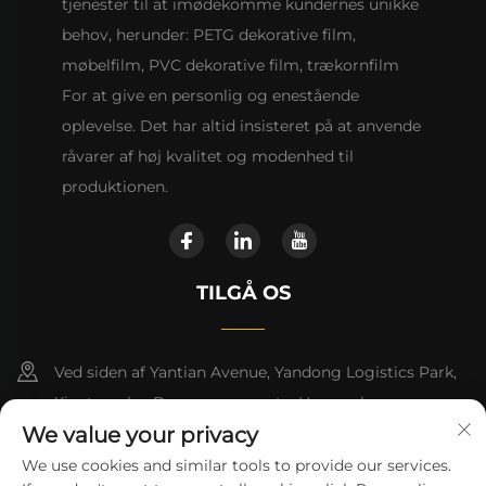
tjenester til at imødekomme kundernes unikke
behov, herunder: PETG dekorative film,
møbelfilm, PVC dekorative film, trækornfilm
For at give en personlig og enestående
oplevelse. Det har altid insisteret på at anvende
råvarer af høj kvalitet og modenhed til
produktionen.
TILGÅ OS
Ved siden af Yantian Avenue, Yandong Logistics Park,
Xiantang by, Dongyuan county, Heyuan by
We value your privacy
+86 13923680051
We use cookies and similar tools to provide our services.