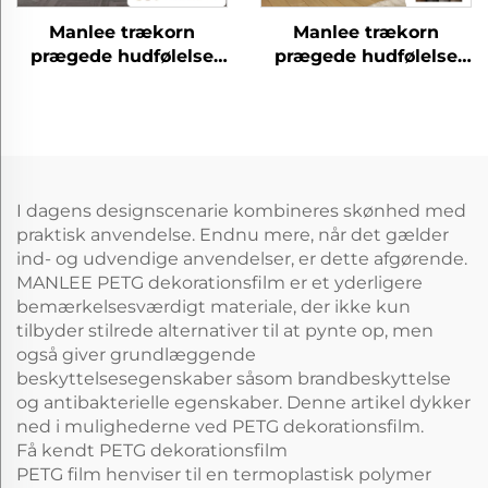
Manlee trækorn
Manlee trækorn
prægede hudfølelse
prægede hudfølelse
petg dekorative
petg dekorative
møbelfilm til
møbelfilm til
vægpanel
vægpanel
I dagens designscenarie kombineres skønhed med
praktisk anvendelse. Endnu mere, når det gælder
ind- og udvendige anvendelser, er dette afgørende.
MANLEE PETG dekorationsfilm er et yderligere
bemærkelsesværdigt materiale, der ikke kun
tilbyder stilrede alternativer til at pynte op, men
også giver grundlæggende
beskyttelsesegenskaber såsom brandbeskyttelse
og antibakterielle egenskaber. Denne artikel dykker
ned i mulighederne ved PETG dekorationsfilm.
Få kendt PETG dekorationsfilm
PETG film henviser til en termoplastisk polymer