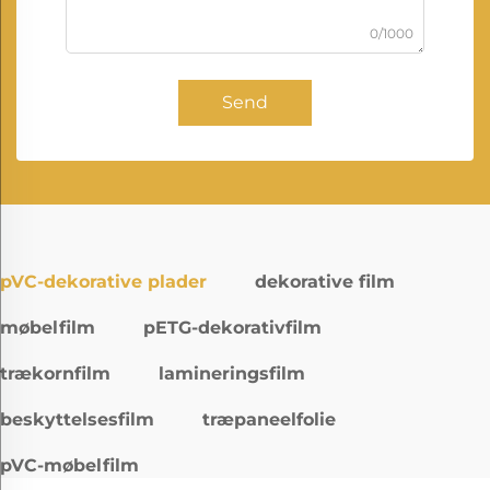
0/1000
Send
pVC-dekorative plader
dekorative film
møbelfilm
pETG-dekorativfilm
trækornfilm
lamineringsfilm
beskyttelsesfilm
træpaneelfolie
pVC-møbelfilm