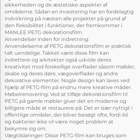
sikkerheden og de æstetiske aspekter af
områderne. Sådan en investering har en fordelagtig
indvirkning på næsten alle projekter på grund af
den fleksibilitet i funktioner, der fremkommer i
MANLEE PETG dekorationsfilm.
Anvendelser inden for indretning:
Anvendelserne af PETG dekorationsfilm er praktisk
talt uendelige. Takket være disse film kan
indrettere og arkitekter også udvide deres
kreativitet mod forskellige overflader såsom møbler,
skabe og deres døre, vægoverflader og andre
dekorative elementer. Nogle design kan laves ved
hjælp af PETG-film på endnu mere kreative måder.
Møbelrenovering: Ved at tilføje dekorationsfilm til
PETG på gamle møbler giver det en moderne og
billigere måde at restaurere på. Det er især nyttigt i
offentlige områder, der bliver besøgt ofte, fordi ild
og bakterier ikke vil være noget problem at
bekymre sig om.
Vægtilsløringer: Disse PETG-film kan bruges som