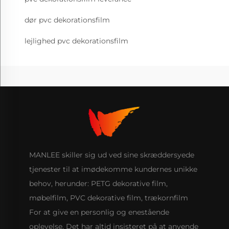
dør pvc dekorationsfilm
lejlighed pvc dekorationsfilm
MANLEE skiller sig ud ved sine skræddersyede
tjenester til at imødekomme kundernes unikke
behov, herunder: PETG dekorative film,
møbelfilm, PVC dekorative film, trækornfilm
For at give en personlig og enestående
oplevelse. Det har altid insisteret på at anvende