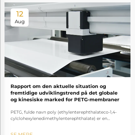
12
Aug
Rapport om den aktuelle situation og
fremtidige udviklingstrend på det globale
og kinesiske marked for PETG-membraner
PETG, fulde navn poly (ethylenterephthalateco-1,4-
cylclohexylenedimethylenterephthalate) er en
gennemsigtig og amorf copolyester.
SE MERE