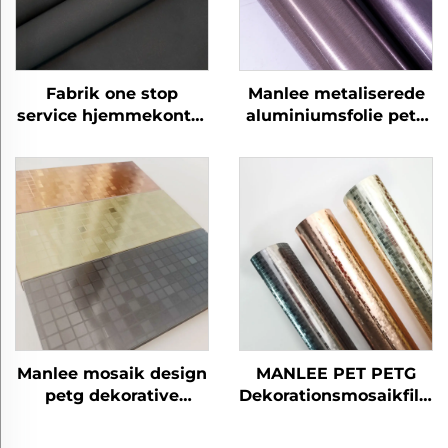
Fabrik one stop
Manlee metaliserede
service hjemmekontor
aluminiumsfolie petg
petg møbler
dekorative møbelfilm
dekorative
til hjemmekontor
beskyttende starlight
hotel
garn film til dør gulv
væg panel ark
Manlee mosaik design
MANLEE PET PETG
petg dekorative
Dekorationsmosaikfilm
møbelfilm til
Flammehindrende
væggulv/plads
Beskyttelsesfilm PETG