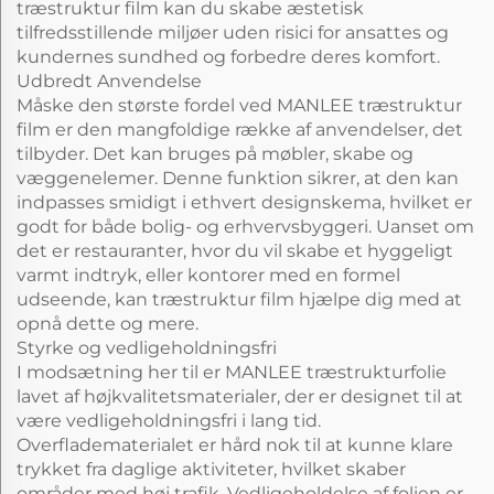
træstruktur film kan du skabe æstetisk
tilfredsstillende miljøer uden risici for ansattes og
kundernes sundhed og forbedre deres komfort.
Udbredt Anvendelse
Måske den største fordel ved MANLEE træstruktur
film er den mangfoldige række af anvendelser, det
tilbyder. Det kan bruges på møbler, skabe og
væggenelemer. Denne funktion sikrer, at den kan
indpasses smidigt i ethvert designskema, hvilket er
godt for både bolig- og erhvervsbyggeri. Uanset om
det er restauranter, hvor du vil skabe et hyggeligt
varmt indtryk, eller kontorer med en formel
udseende, kan træstruktur film hjælpe dig med at
opnå dette og mere.
Styrke og vedligeholdningsfri
I modsætning her til er MANLEE træstrukturfolie
lavet af højkvalitetsmaterialer, der er designet til at
være vedligeholdningsfri i lang tid.
Overfladematerialet er hård nok til at kunne klare
trykket fra daglige aktiviteter, hvilket skaber
områder med høj trafik. Vedligeholdelse af folien er