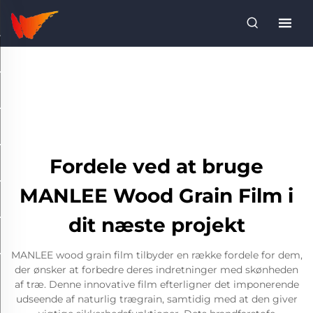
Fordele ved at bruge
MANLEE Wood Grain Film i
dit næste projekt
MANLEE wood grain film tilbyder en række fordele for dem,
der ønsker at forbedre deres indretninger med skønheden
af træ. Denne innovative film efterligner det imponerende
udseende af naturlig trægrain, samtidig med at den giver