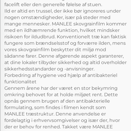
facelift eller den generelle følelse af stuen.
Ild er altid en trussel, der ikke bør ignoreres under
nogen omstændigheder, især på steder med
mange mennesker. MANLEE skovgrainfilm kommer
med en ildhæmrende funktion, hvilket mindsker
risikoen for ildudbrud. Konventionelt træ kan faktisk
fungere som brændselsstof og forværre ilden, mens
vores skovgrainfilm beskytter dit miljø mod
sådanne farer. Denne afgørende aspekt garanterer,
at dine lokaler tilbyder sikkerhed og altid overholder
sikkerhedsstandarder og -anvisninger.
Forbedring af hygiene ved hjælp af antibakteriel
funktionalitet
Gennem årene har der været en stor bekymring
omkring behovet for at holde miljøet rent. Dette
opnås gennem brugen af den antibakterielle
formulating, som findes i filmen kendt som
MANLEE træstruktur. Denne anvendelse er
fordelagtig i erhvervsomgivelser og især der, hvor
der er behov for renhed. Takket være MANLEE