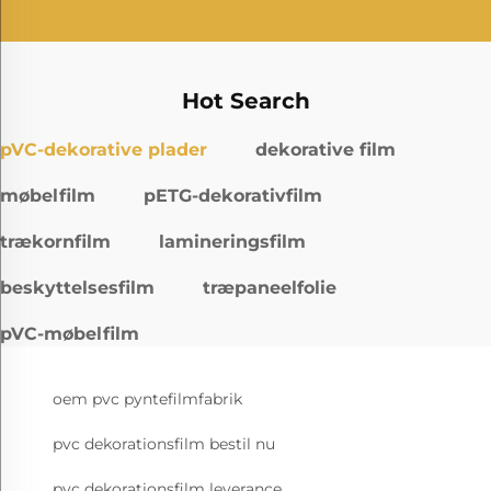
Hot Search
pVC-dekorative plader
dekorative film
møbelfilm
pETG-dekorativfilm
trækornfilm
lamineringsfilm
beskyttelsesfilm
træpaneelfolie
pVC-møbelfilm
oem pvc pyntefilmfabrik
pvc dekorationsfilm bestil nu
pvc dekorationsfilm leverance