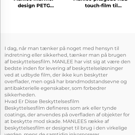
design PETG
touch-film til
dekorative møbelfilm
dekorative møbler til
til hjemmekontor
soveværelset og stuen
hotel
I dag, når man tænker på noget med hensyn til
indretning eller sikkerhed, tænker man på brugen
af beskyttelsesfilm. MANLEE har vist sig at være den
bedste inden for levering af beskyttelseløsninger
ved at udbyde film, der ikke kun beskytter
overflader, men også har brandmodstandsevne og
antibakterielle egenskaber, som forbedrer
sikkerheden.
Hvad Er Disse Beskyttelsesfilm
Beskyttelsesfilm defineres som ark eller tynde
coatings, der anvendes på overfladen af objekter for
at beskytte mod skade. MANLEES række af
beskyttelsesfilm er designet til brug i den virkelige
verden, mens de samtidig inkorporerer