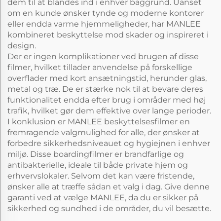
dem til at blandes ind i enhver baggrund. Uanset
om en kunde ønsker tynde og moderne kontorer
eller endda varme hjemmeligheder, har MANLEE
kombineret beskyttelse mod skader og inspireret i
design.
Der er ingen komplikationer ved brugen af disse
filmer, hvilket tillader anvendelse på forskellige
overflader med kort ansætningstid, herunder glas,
metal og træ. De er stærke nok til at bevare deres
funktionalitet endda efter brug i områder med høj
trafik, hvilket gør dem effektive over lange perioder.
I konklusion er MANLEE beskyttelsesfilmer en
fremragende valgmulighed for alle, der ønsker at
forbedre sikkerhedsniveauet og hygiejnen i enhver
miljø. Disse boardingfilmer er brandfarlige og
antibakterielle, ideale til både private hjem og
erhvervslokaler. Selvom det kan være fristende,
ønsker alle at træffe sådan et valg i dag. Give denne
garanti ved at vælge MANLEE, da du er sikker på
sikkerhed og sundhed i de områder, du vil besætte.