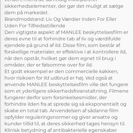
sikkerhedselementer, der gør det muligt at sælge
dem på markedet.
Brandmodstand: Liv Og Værdier Inden For Eller
Uden For Tilfredsstillende
Den vigtigste aspekt af MANLEE beskyttelsesfilm er
deres evne til at forhindre tab af liv og værdifulde
ejendele på grund af ild. Disse film, som består af
forskellige materialer, er effektive i at kontrollere ild,
når den opstår, hvilket gør dem egnet til brug i
områder, der er følsomme over for ild.
Et godt eksempel er den commercielle køkken,
hvor risikoen for ild udbrud er høj. Ved også at
anvende MANLEE beskyttelsesfilm ville det fungere
som et yderligere sikkerhedsforanstaltning. Filmene
fungerer derfor som forsinkelsesmidler, der
forhindre ilden fra at sprede sig så eksponentielt og
skabe en total tab. Anvendelsen af sådanne film
opfylder reguleringsnormer og giver ansatte og
kunder tillid til, at deres sikkerhed tages hensyn til.
Klinisk betydning af antibakterielle egenskaber