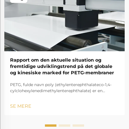
Rapport om den aktuelle situation og
fremtidige udviklingstrend på det globale
og kinesiske marked for PETG-membraner
PETG, fulde navn poly (ethylenterephthalateco-1,4-
cylclohexylenedimethylenterephthalate) er en
gennemsigtig og amorf copolyester.
SE MERE