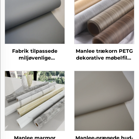
Fabrik tilpassede
Manlee trækorn PETG
miljøvenlige
dekorative møbelfilm
eksplosionsproof
til hjemmekontor
hjemmekontor petg
hotel
møbler dekorative
prægede film
Manlee marmor
Manlee-prægede hud-