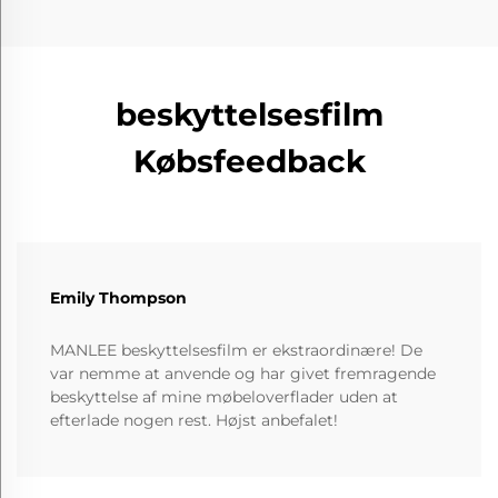
beskyttelsesfilm
Købsfeedback
Emily Thompson
MANLEE beskyttelsesfilm er ekstraordinære! De
var nemme at anvende og har givet fremragende
beskyttelse af mine møbeloverflader uden at
efterlade nogen rest. Højst anbefalet!