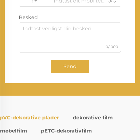
0/16
Code
Besked
0/1000
Send
pVC-dekorative plader
dekorative film
møbelfilm
pETG-dekorativfilm