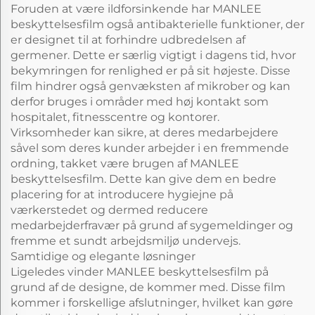
Foruden at være ildforsinkende har MANLEE
beskyttelsesfilm også antibakterielle funktioner, der
er designet til at forhindre udbredelsen af
germener. Dette er særlig vigtigt i dagens tid, hvor
bekymringen for renlighed er på sit højeste. Disse
film hindrer også genvæksten af mikrober og kan
derfor bruges i områder med høj kontakt som
hospitalet, fitnesscentre og kontorer.
Virksomheder kan sikre, at deres medarbejdere
såvel som deres kunder arbejder i en fremmende
ordning, takket være brugen af MANLEE
beskyttelsesfilm. Dette kan give dem en bedre
placering for at introducere hygiejne på
værkerstedet og dermed reducere
medarbejderfravær på grund af sygemeldinger og
fremme et sundt arbejdsmiljø undervejs.
Samtidige og elegante løsninger
Ligeledes vinder MANLEE beskyttelsesfilm på
grund af de designe, de kommer med. Disse film
kommer i forskellige afslutninger, hvilket kan gøre