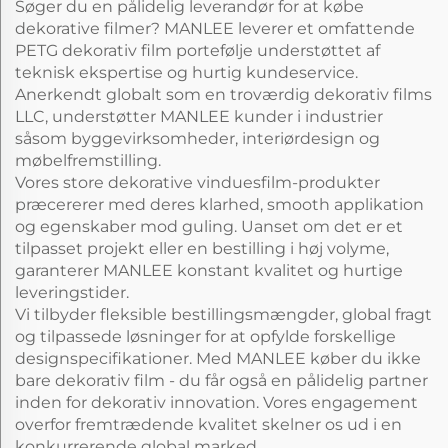
Søger du en pålidelig leverandør for at købe
dekorative filmer? MANLEE leverer et omfattende
PETG dekorativ film portefølje understøttet af
teknisk ekspertise og hurtig kundeservice.
Anerkendt globalt som en troværdig dekorativ films
LLC, understøtter MANLEE kunder i industrier
såsom byggevirksomheder, interiørdesign og
møbelfremstilling.
Vores store dekorative vinduesfilm-produkter
præcererer med deres klarhed, smooth applikation
og egenskaber mod guling. Uanset om det er et
tilpasset projekt eller en bestilling i høj volyme,
garanterer MANLEE konstant kvalitet og hurtige
leveringstider.
Vi tilbyder fleksible bestillingsmængder, global fragt
og tilpassede løsninger for at opfylde forskellige
designspecifikationer. Med MANLEE køber du ikke
bare dekorativ film - du får også en pålidelig partner
inden for dekorativ innovation. Vores engagement
overfor fremtrædende kvalitet skelner os ud i en
konkurrerende global marked.