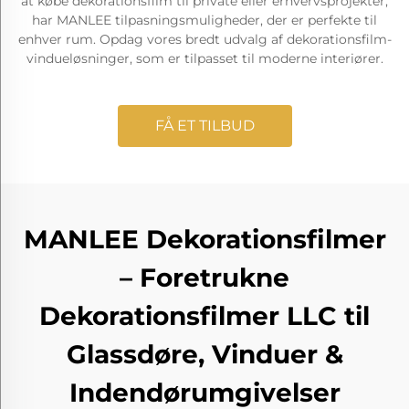
at købe dekorationsfilm til private eller erhvervsprojekter,
har MANLEE tilpasningsmuligheder, der er perfekte til
enhver rum. Opdag vores bredt udvalg af dekorationsfilm-
vindueløsninger, som er tilpasset til moderne interiører.
FÅ ET TILBUD
MANLEE Dekorationsfilmer
– Foretrukne
Dekorationsfilmer LLC til
Glassdøre, Vinduer &
Indendørumgivelser