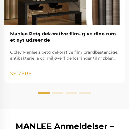
Manlee Petg dekorative film- give dine rum
et nyt udseende
Oplev Manlee's petg dekorative film brandbestandige,
antibakterielle og miljøvenlige løsninger til møbler,
hospitaler, hoteller og meget mere!
SE MERE
MANLEE Anmeldelser –