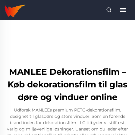
MANLEE Dekorationsfilm –
Køb dekorationsfilm til glas
døre og vinduer online
Udforsk MANLEEs premium PETG-dekorationsfilm,
designet til glasdøre og store vinduer. Som en førende
brand inden for dekorationsfilm LLC tilbyder vi stilfæst,
varig og miljøvenlige løsninger. Uanset om du leder efter