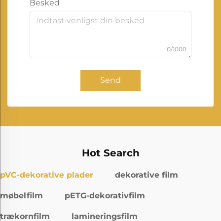
Besked
0/1000
Send
Hot Search
pVC-dekorative plader
dekorative film
møbelfilm
pETG-dekorativfilm
trækornfilm
lamineringsfilm