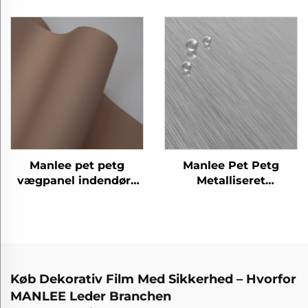
dekorative møbelfilm
møbelfilm til
til hjemmekontor
væggulv/plads
hotel
Manlee pet petg
Manlee Pet Petg
vægpanel indendørs
Metalliseret
dekorativt gulvdør
indretningsdesign
møbler dekorative film
Køb Dekorativ Film Med Sikkerhed – Hvorfor
MANLEE Leder Branchen