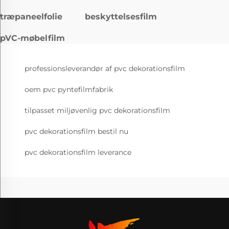
træpaneelfolie
beskyttelsesfilm
pVC-møbelfilm
professionsleverandør af pvc dekorationsfilm
oem pvc pyntefilmfabrik
tilpasset miljøvenlig pvc dekorationsfilm
pvc dekorationsfilm bestil nu
pvc dekorationsfilm leverance