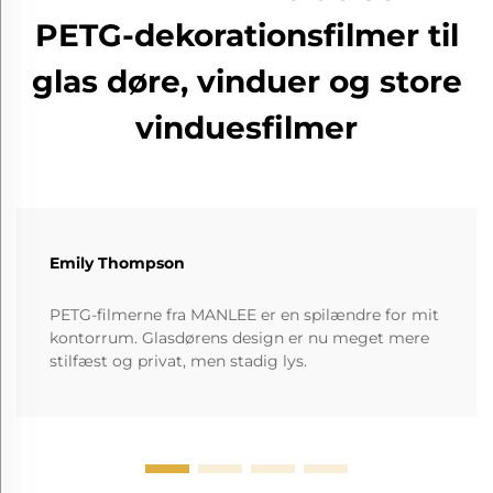
PETG-dekorationsfilmer til
glas døre, vinduer og store
vinduesfilmer
Emily Thompson
PETG-filmerne fra MANLEE er en spilændre for mit
kontorrum. Glasdørens design er nu meget mere
stilfæst og privat, men stadig lys.