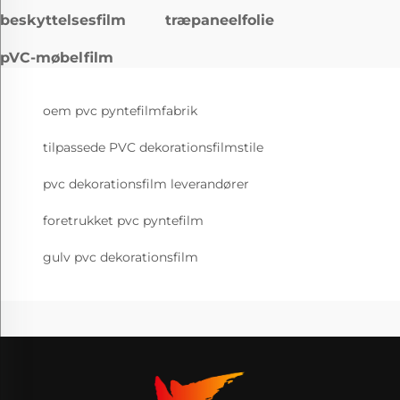
beskyttelsesfilm
træpaneelfolie
pVC-møbelfilm
oem pvc pyntefilmfabrik
tilpassede PVC dekorationsfilmstile
pvc dekorationsfilm leverandører
foretrukket pvc pyntefilm
gulv pvc dekorationsfilm