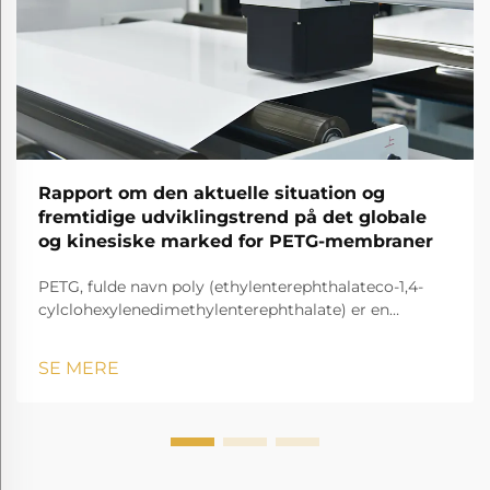
Rapport om den aktuelle situation og
fremtidige udviklingstrend på det globale
og kinesiske marked for PETG-membraner
PETG, fulde navn poly (ethylenterephthalateco-1,4-
cylclohexylenedimethylenterephthalate) er en
gennemsigtig og amorf copolyester.
SE MERE