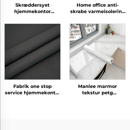
Skræddersyet
Home office anti-
hjemmekontor
skrabe varmeisolering
moderne petg møbler
miljøvenlig PETG
dekorative træ korn
møbler dekorative
beskyttende film til
hudfølsomme film
soveværelse stue
køkken skab
Fabrik one stop
Manlee marmor
service hjemmekontor
tekstur petg
petg møbler
dekorative møbelfilm
dekorative
til køkkenskran
beskyttende starlight
garn film til dør gulv
væg panel ark