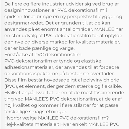
Da flere og flere industrier udvider sig ved brug af
designinnovationer, er PVC dekorationsfilm i
spidsen for at bringe en ny perspektiv til bygge- og
designmarkedet. Det er grunden til, at de kan
anvendes på et enormt antal områder. MANLEE har
en stor udvalg af PVC dekorationsfilm for at opfylde
den nye og diverse marked for kvalitetsmaterialer,
der er både pænlige og varige.
Forståelse af PVC dekorationsfilm
PVC-dekorationsfilm er tynde og elastiske
adhæsionsmaterialer, der anvendes til at forbedre
dekorationsaspekterne på bestemte overflader.
Disse film består hovedsageligt af polyvinylchlorid
(PVC), et element, der gør dem stærke og fleksible.
Hvilket angår kvalitet, er en af de mest fascinerende
ting ved MANLEE’S PVC dekorationsfilm, at de er af
høj kvalitet og kommer i flere stilarter for at passe
forskellige smagsretninger.
Hvorfor vælge MANLEE PVC dekorationsfilm?
Høj-kvalitets materialer: Hver enkelt MANLEE PVC