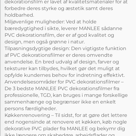
dekorationsfilm er lavet af kvalitetsmaterialer for at
forbedre deres styrke og æstetik samt deres
holdbarhed.
Miljøvenlige muligheder: Ved at holde
bæredygtighed i sikte, leverer MANLEE sådanne
PVC dekorationsfilm, der er af god kvalitet og
design, men også grønne i natur.
Tilpasningsdygtige design: Den vigtigste funktion
af PVC dekorationsfilmer er deres omvendte
anvendelse. En bred udvalg af design, farver og
teksturer kan tilbydes, hvilket gør det muligt at
opfylde kundernes behov for indretning effektivt.
Anvendelsesområder for PVC dekorationsfilmer –
De 3 bedste MANLEE PVC dekorationsfilmer fra
professionelle, TGD, kan bruges i mange forskellige
sammenhænge og begrænser ikke en enkelt
persons færdigheder.
Køkkenrenovering – Til sidst, for at gøre det lettere
end nogensinde at renovere et køkken, køb nogle
dekorative PVC plader fra MANLEE og bekymr dig
ikke længere om skabedøre, arbejdsflader og