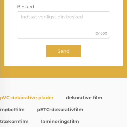
Besked
0/1000
Send
pVC-dekorative plader
dekorative film
møbelfilm
pETG-dekorativfilm
trækornfilm
lamineringsfilm