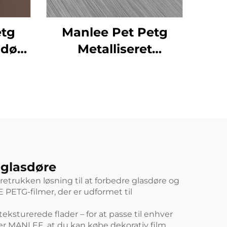
etg
Manlee Pet Petg
dørs
Metalliseret
vdør
indretningsdesign
tive
 glasdøre
retrukken løsning til at forbedre glasdøre og
 PETG-filmer, der er udformet til
teksturerede flader – for at passe til enhver
er MANLEE, at du kan købe dekorativ film,