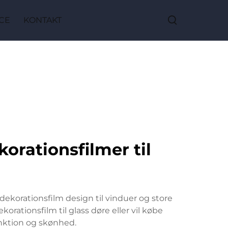
CE
KONTAKT
orationsfilmer til
ekorationsfilm design til vinduer og store
ationsfilm til glass døre eller vil købe
unktion og skønhed.