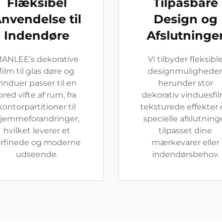
Flæksibel
Tilpasbare
nvendelse til
Design og
Indendøre
Afslutninge
ANLEE’s dekorative
Vi tilbyder fleksibl
film til glas døre og
designmuligheder
vinduer passer til en
herunder stor
bred vifte af rum, fra
dekorativ vinduesfil
kontorpartitioner til
teksturede effekter
jemmeforandringer,
specielle afslutning
hvilket leverer et
tilpasset dine
orfinede og moderne
mærkevarer eller
udseende.
indendørsbehov.