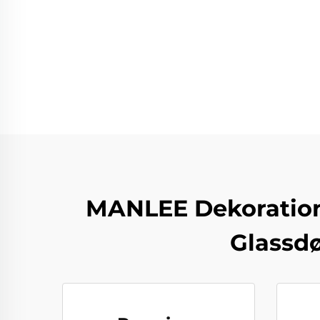
MANLEE Dekorations
Glassdø