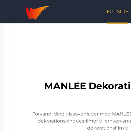
FORSIDE
MANLEE Dekoration
Forvandl dine glasoverflader med MANLEES 
dekorationsvinduesfilmer til erhvervsmæ
dekorationsfilm ti