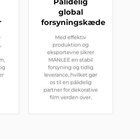
Pålidelig
global
r
forsyningskæde
e
Med effektiv
,
produktion og
eksportevne sikrer
m,
MANLEE en stabil
 og
forsyning og tidlig
er
leverance, hvilket gør
os til en pålidelig
partner for dekorative
film verden over.