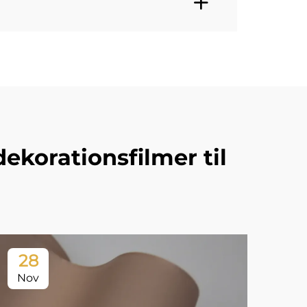
korationsfilmer til
28
2
Nov
No