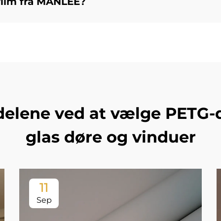
film fra MANLEE?
elene ved at vælge PETG-de
glas døre og vinduer
11
Sep