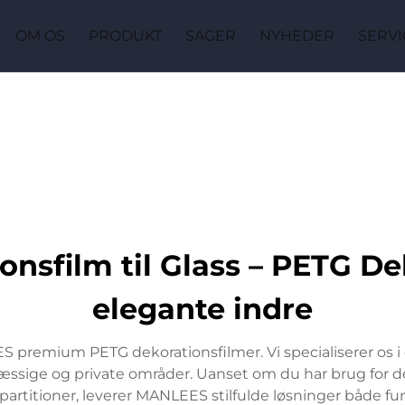
OM OS
PRODUKT
SAGER
NYHEDER
SERVI
sfilm til Glass – PETG Dek
elegante indre
premium PETG dekorationsfilmer. Vi specialiserer os i d
ssige og private områder. Uanset om du har brug for dekor
l partitioner, leverer MANLEES stilfulde løsninger både f