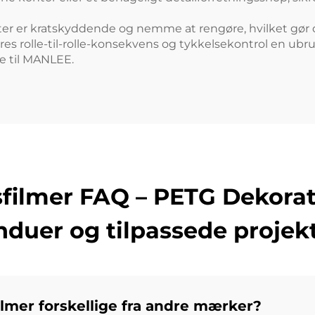
kter er kratskyddende og nemme at rengøre, hvilket gør d
ores rolle-til-rolle-konsekvens og tykkelsekontrol en ub
e til MANLEE.
lmer FAQ – PETG Dekoratio
nduer og tilpassede projek
lmer forskellige fra andre mærker?