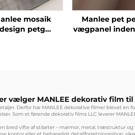
anlee mosaik
Manlee pet p
design petg
vægpanel inden
rative møbelfilm
dekorativt gul
l væggulv/plads
møbler dekora
film
er vælger MANLEE dekorativ film til
etaljer. Derfor har MANLEE dekorative filmer blevet en fo
elser. Som et førende dekorativ films LLC leverer MANLEE
n bred vifte af stilarter – marmor, metal, træstruktur og 
 kontor eller et behageligt detailforretningsshop, sikr