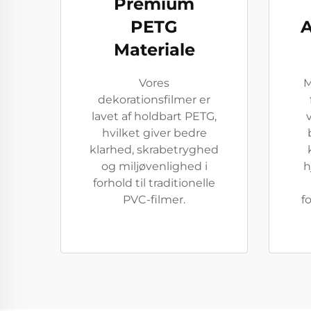
Premium
PETG
A
Materiale
Vores
M
dekorationsfilmer er
lavet af holdbart PETG,
hvilket giver bedre
klarhed, skrabetryghed
og miljøvenlighed i
h
forhold til traditionelle
PVC-filmer.
f