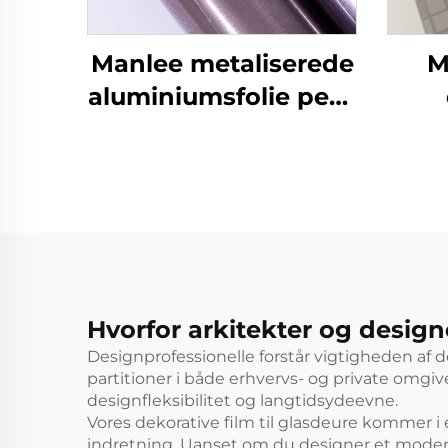
Manlee metaliserede
M
aluminiumsfolie petg
dekorative møbelfilm
deko
til hjemmekontor
ti
hotel
Hvorfor arkitekter og design
Designprofessionelle forstår vigtigheden af d
partitioner i både erhvervs- og private omgiv
designfleksibilitet og langtidsydeevne.
Vores dekorative film til glasdeure kommer i e
indretning. Uanset om du designer et moderne