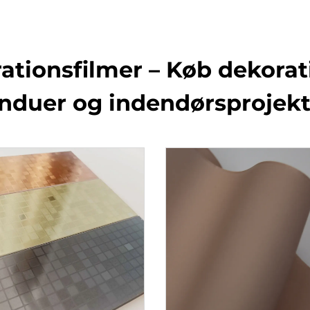
onsfilmer – Køb dekoratio
induer og indendørsprojekt