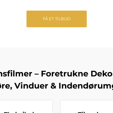
FÅ ET TILBUD
filmer – Foretrukne Dekora
re, Vinduer & Indendørum