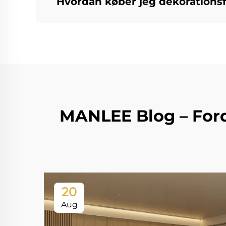
Hvordan køber jeg dekorations
MANLEE Blog – Ford
20
Aug