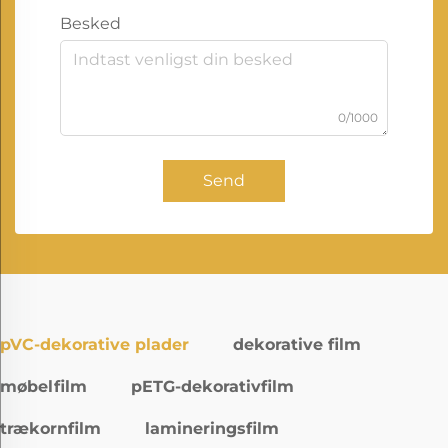
Besked
0/1000
Send
pVC-dekorative plader
dekorative film
møbelfilm
pETG-dekorativfilm
trækornfilm
lamineringsfilm