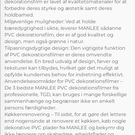
dekorationsfilm er lavet af kvalitetsmaterialer for at
forbedre deres styrke og æstetik samt deres
holdbarhed.
Miljøvenlige muligheder: Ved at holde
bæredygtighed i sikte, leverer MANLEE sådanne
PVC dekorationsfilm, der er af god kvalitet og
design, men også grønne i natur.
Tilpasningsdygtige design: Den vigtigste funktion
af PVC dekorationsfilmer er deres omvendte
anvendelse. En bred udvalg af design, farver og
teksturer kan tilbydes, hvilket gør det muligt at
opfylde kundernes behov for indretning effektivt.
Anvendelsesområder for PVC dekorationsfilmer –
De 3 bedste MANLEE PVC dekorationsfilmer fra
professionelle, TGD, kan bruges i mange forskellige
sammenhænge og begrænser ikke en enkelt
persons færdigheder.
Køkkenrenovering – Til sidst, for at gøre det lettere
end nogensinde at renovere et køkken, køb nogle
dekorative PVC plader fra MANLEE og bekymr dig
ikke længere om skabedøre, arbejdsflader og