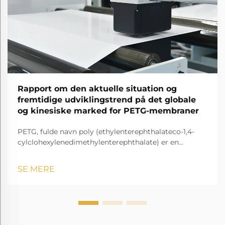
Rapport om den aktuelle situation og
fremtidige udviklingstrend på det globale
og kinesiske marked for PETG-membraner
PETG, fulde navn poly (ethylenterephthalateco-1,4-
cylclohexylenedimethylenterephthalate) er en
gennemsigtig og amorf copolyester.
SE MERE