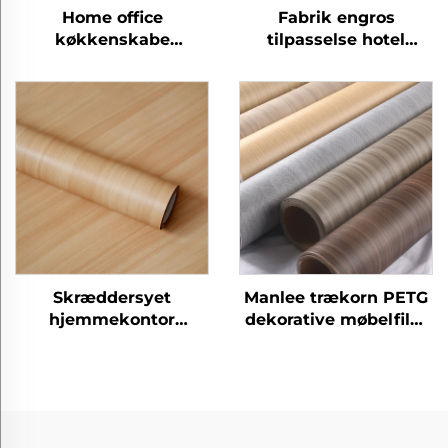
Home office
Fabrik engros
køkkenskabe
tilpasselse hotel
laminering panel ark
kontor moderne PETG
beskyttelsesfilm petg
møbler dekorative
møbler dekorative
børstede metalfilm til
marmorfilm
MDF laminering væg
panel
Skræddersyet
Manlee trækorn PETG
hjemmekontor
dekorative møbelfilm
moderne petg møbler
til hjemmekontor
dekorative træ korn
hotel
beskyttende film til
soveværelse stue
køkken skab