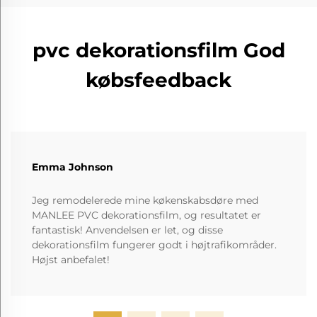
pvc dekorationsfilm God
købsfeedback
Emma Johnson
Jeg remodelerede mine køkenskabsdøre med
MANLEE PVC dekorationsfilm, og resultatet er
fantastisk! Anvendelsen er let, og disse
dekorationsfilm fungerer godt i højtrafikområder.
Højst anbefalet!