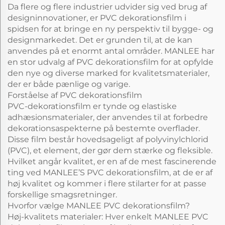
Da flere og flere industrier udvider sig ved brug af
designinnovationer, er PVC dekorationsfilm i
spidsen for at bringe en ny perspektiv til bygge- og
designmarkedet. Det er grunden til, at de kan
anvendes på et enormt antal områder. MANLEE har
en stor udvalg af PVC dekorationsfilm for at opfylde
den nye og diverse marked for kvalitetsmaterialer,
der er både pænlige og varige.
Forståelse af PVC dekorationsfilm
PVC-dekorationsfilm er tynde og elastiske
adhæsionsmaterialer, der anvendes til at forbedre
dekorationsaspekterne på bestemte overflader.
Disse film består hovedsageligt af polyvinylchlorid
(PVC), et element, der gør dem stærke og fleksible.
Hvilket angår kvalitet, er en af de mest fascinerende
ting ved MANLEE’S PVC dekorationsfilm, at de er af
høj kvalitet og kommer i flere stilarter for at passe
forskellige smagsretninger.
Hvorfor vælge MANLEE PVC dekorationsfilm?
Høj-kvalitets materialer: Hver enkelt MANLEE PVC