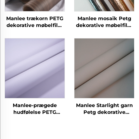
Manlee trækorn PETG
Manlee mosaik Petg
dekorative møbelfilm
dekorative møbelfilm
til hjemmekontor
til hotel hall mall
hotel
Manlee-prægede
Manlee Starlight garn
hudfølelse PETG
Petg dekorative
dekorative møbelfilm
møbelfilm
til hus- og
kontorvæggoldbeskyttelse