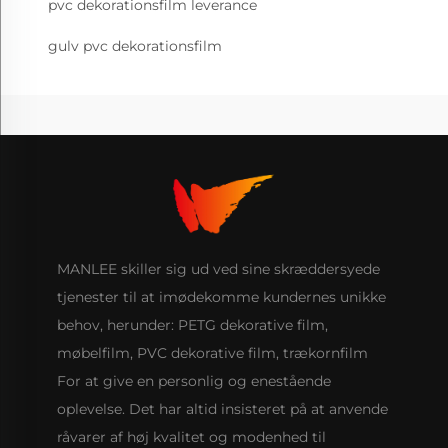
pvc dekorationsfilm leverance
gulv pvc dekorationsfilm
MANLEE skiller sig ud ved sine skræddersyede
tjenester til at imødekomme kundernes unikke
behov, herunder: PETG dekorative film,
møbelfilm, PVC dekorative film, trækornfilm
For at give en personlig og enestående
oplevelse. Det har altid insisteret på at anvende
råvarer af høj kvalitet og modenhed til