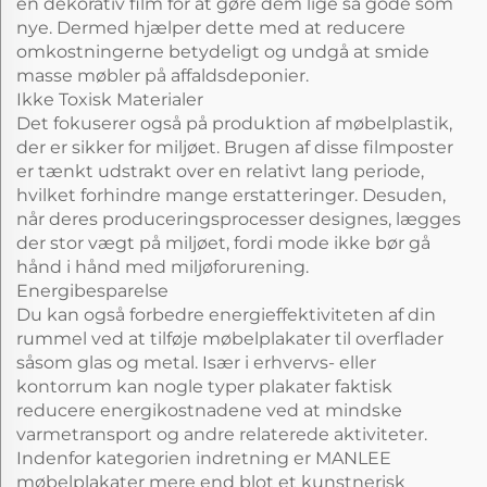
en dekorativ film for at gøre dem lige så gode som
nye. Dermed hjælper dette med at reducere
omkostningerne betydeligt og undgå at smide
masse møbler på affaldsdeponier.
Ikke Toxisk Materialer
Det fokuserer også på produktion af møbelplastik,
der er sikker for miljøet. Brugen af disse filmposter
er tænkt udstrakt over en relativt lang periode,
hvilket forhindre mange erstatteringer. Desuden,
når deres produceringsprocesser designes, lægges
der stor vægt på miljøet, fordi mode ikke bør gå
hånd i hånd med miljøforurening.
Energibesparelse
Du kan også forbedre energieffektiviteten af din
rummel ved at tilføje møbelplakater til overflader
såsom glas og metal. Især i erhvervs- eller
kontorrum kan nogle typer plakater faktisk
reducere energikostnadene ved at mindske
varmetransport og andre relaterede aktiviteter.
Indenfor kategorien indretning er MANLEE
møbelplakater mere end blot et kunstnerisk