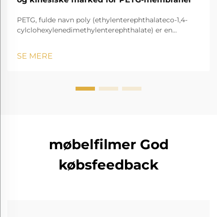
PETG, fulde navn poly (ethylenterephthalateco-1,4-
cylclohexylenedimethylenterephthalate) er en
gennemsigtig og amorf copolyester.
SE MERE
møbelfilmer God
købsfeedback