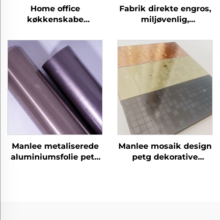
Home office
Fabrik direkte engros,
køkkenskabe
miljøvenlig,
laminering panel ark
eksplosionssikkert,
beskyttelsesfilm petg
hjemmekontor, hotel,
møbler dekorative
petg møbler,
marmorfilm
dekorative
trækornfilm
Manlee metaliserede
Manlee mosaik design
aluminiumsfolie petg
petg dekorative
dekorative møbelfilm
møbelfilm til
til hjemmekontor
væggulv/plads
hotel