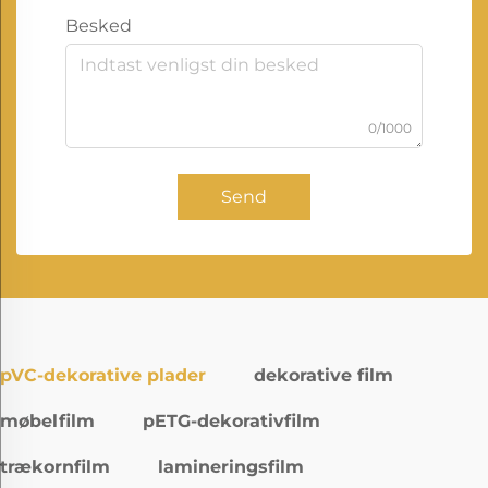
Besked
0/1000
Send
pVC-dekorative plader
dekorative film
møbelfilm
pETG-dekorativfilm
trækornfilm
lamineringsfilm