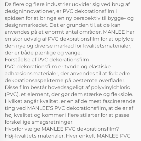
Da flere og flere industrier udvider sig ved brug af
designinnovationer, er PVC dekorationsfilm i
spidsen for at bringe en ny perspektiv til bygge- og
designmarkedet. Det er grunden til, at de kan
anvendes på et enormt antal områder. MANLEE har
en stor udvalg af PVC dekorationsfilm for at opfylde
den nye og diverse marked for kvalitetsmaterialer,
der er både pænlige og varige.
Forståelse af PVC dekorationsfilm
PVC-dekorationsfilm er tynde og elastiske
adhæsionsmaterialer, der anvendes til at forbedre
dekorationsaspekterne på bestemte overflader.
Disse film består hovedsageligt af polyvinylchlorid
(PVC), et element, der gør dem stærke og fleksible.
Hvilket angår kvalitet, er en af de mest fascinerende
ting ved MANLEE’S PVC dekorationsfilm, at de er af
høj kvalitet og kommer i flere stilarter for at passe
forskellige smagsretninger.
Hvorfor vælge MANLEE PVC dekorationsfilm?
Høj-kvalitets materialer: Hver enkelt MANLEE PVC