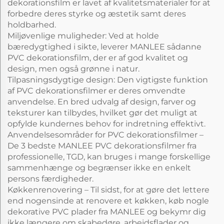
dekorationsfilm er lavet af kvalitetsmaterialer for at
forbedre deres styrke og æstetik samt deres
holdbarhed.
Miljøvenlige muligheder: Ved at holde
bæredygtighed i sikte, leverer MANLEE sådanne
PVC dekorationsfilm, der er af god kvalitet og
design, men også grønne i natur.
Tilpasningsdygtige design: Den vigtigste funktion
af PVC dekorationsfilmer er deres omvendte
anvendelse. En bred udvalg af design, farver og
teksturer kan tilbydes, hvilket gør det muligt at
opfylde kundernes behov for indretning effektivt.
Anvendelsesområder for PVC dekorationsfilmer –
De 3 bedste MANLEE PVC dekorationsfilmer fra
professionelle, TGD, kan bruges i mange forskellige
sammenhænge og begrænser ikke en enkelt
persons færdigheder.
Køkkenrenovering – Til sidst, for at gøre det lettere
end nogensinde at renovere et køkken, køb nogle
dekorative PVC plader fra MANLEE og bekymr dig
ikke længere om skabedøre, arbejdsflader og