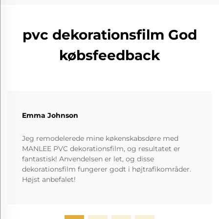
pvc dekorationsfilm God
købsfeedback
Emma Johnson
Jeg remodelerede mine køkenskabsdøre med
MANLEE PVC dekorationsfilm, og resultatet er
fantastisk! Anvendelsen er let, og disse
dekorationsfilm fungerer godt i højtrafikområder.
Højst anbefalet!