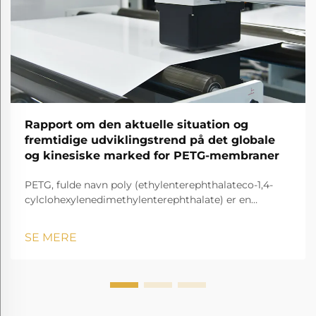
Rapport om den aktuelle situation og
fremtidige udviklingstrend på det globale
og kinesiske marked for PETG-membraner
PETG, fulde navn poly (ethylenterephthalateco-1,4-
cylclohexylenedimethylenterephthalate) er en
gennemsigtig og amorf copolyester.
SE MERE