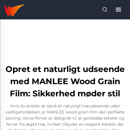
Opret et naturligt udseende
med MANLEE Wood Grain
Film: Sikkerhed møder stil
Hvis du ønsker at opnå et naturligt træudseende uden
vedligeholdelsen, er MANLEE wood grain film den perfekte
løsning. Vores filmer er designet til at genskabe tekster og
farver fra ægte træ, hvilket tilbyder en elegant estetik, der