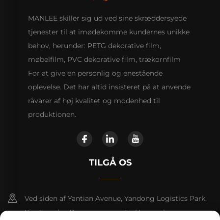
MANLEE skiller sig ud ved sine skræddersyede
tjenester til at imødekomme kundernes unikke
behov, herunder: PETG dekorative film,
møbelfilm, PVC dekorative film, trækornfilm
For at give en personlig og enestående
oplevelse. Det har altid insisteret på at anvende
råvarer af høj kvalitet og modenhed til
produktionen.
TILGÅ OS
Ved siden af Yantian Avenue, Yandong Logistics Park,
Xiantang by, Dongyuan county, Heyuan by