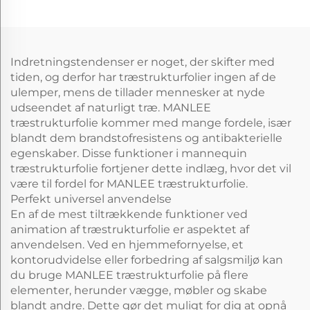
beskyttende starlight
hotel
garn film til dør gulv
væg panel ark
Indretningstendenser er noget, der skifter med
tiden, og derfor har træstrukturfolier ingen af de
ulemper, mens de tillader mennesker at nyde
udseendet af naturligt træ. MANLEE
træstrukturfolie kommer med mange fordele, især
blandt dem brandstofresistens og antibakterielle
egenskaber. Disse funktioner i mannequin
træstrukturfolie fortjener dette indlæg, hvor det vil
være til fordel for MANLEE træstrukturfolie.
Perfekt universel anvendelse
En af de mest tiltrækkende funktioner ved
animation af træstrukturfolie er aspektet af
anvendelsen. Ved en hjemmefornyelse, et
kontorudvidelse eller forbedring af salgsmiljø kan
du bruge MANLEE træstrukturfolie på flere
elementer, herunder vægge, møbler og skabe
blandt andre. Dette gør det muligt for dig at opnå