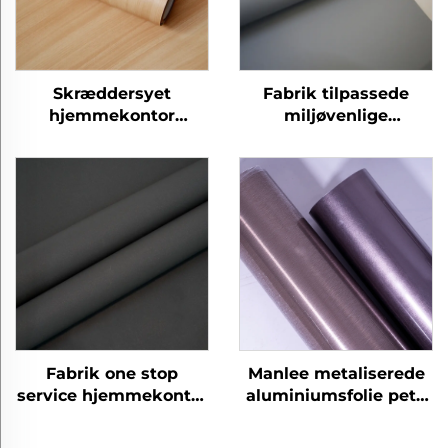
Skræddersyet
Fabrik tilpassede
hjemmekontor
miljøvenlige
moderne petg møbler
eksplosionsproof
dekorative træ korn
hjemmekontor petg
beskyttende film til
møbler dekorative
soveværelse stue
prægede film
køkken skab
Fabrik one stop
Manlee metaliserede
service hjemmekontor
aluminiumsfolie petg
petg møbler
dekorative møbelfilm
dekorative
til hjemmekontor