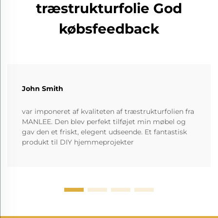
træstrukturfolie God
købsfeedback
John Smith
var imponeret af kvaliteten af træstrukturfolien fra
MANLEE. Den blev perfekt tilføjet min møbel og
gav den et friskt, elegent udseende. Et fantastisk
produkt til DIY hjemmeprojekter