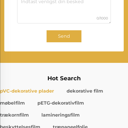
0/1000
Send
Hot Search
pVC-dekorative plader
dekorative film
møbelfilm
pETG-dekorativfilm
trækornfilm
lamineringsfilm
beskyttelsesfilm
træpaneelfolie