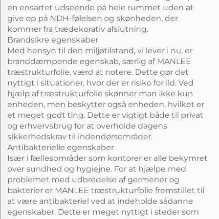
en ensartet udseende på hele rummet uden at
give op på NDH-følelsen og skønheden, der
kommer fra trædekorativ afslutning.
Brandsikre egenskaber
Med hensyn til den miljøtilstand, vi lever i nu, er
branddæmpende egenskab, særlig af MANLEE
træstrukturfolie, værd at notere. Dette gør det
nyttigt i situationer, hvor der er risiko for ild. Ved
hjælp af træstrukturfolie skønner man ikke kun
enheden, men beskytter også enheden, hvilket er
et meget godt ting. Dette er vigtigt både til privat
og erhvervsbrug for at overholde dagens
sikkerhedskrav til indendørsområder.
Antibakterielle egenskaber
Især i fællesområder som kontorer er alle bekymret
over sundhed og hygiejne. For at hjælpe med
problemet med udbredelse af germener og
bakterier er MANLEE træstrukturfolie fremstillet til
at være antibakteriel ved at indeholde sådanne
egenskaber. Dette er meget nyttigt i steder som