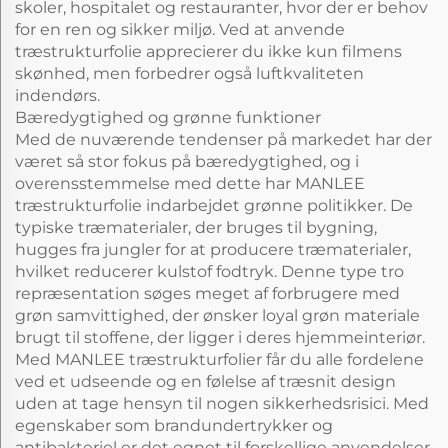
skoler, hospitalet og restauranter, hvor der er behov
for en ren og sikker miljø. Ved at anvende
træstrukturfolie apprecierer du ikke kun filmens
skønhed, men forbedrer også luftkvaliteten
indendørs.
Bæredygtighed og grønne funktioner
Med de nuværende tendenser på markedet har der
været så stor fokus på bæredygtighed, og i
overensstemmelse med dette har MANLEE
træstrukturfolie indarbejdet grønne politikker. De
typiske træmaterialer, der bruges til bygning,
hugges fra jungler for at producere træmaterialer,
hvilket reducerer kulstof fodtryk. Denne type tro
repræsentation søges meget af forbrugere med
grøn samvittighed, der ønsker loyal grøn materiale
brugt til stoffene, der ligger i deres hjemmeinteriør.
Med MANLEE træstrukturfolier får du alle fordelene
ved et udseende og en følelse af træsnit design
uden at tage hensyn til nogen sikkerhedsrisici. Med
egenskaber som brandundertrykker og
antibakteriel er det egnet til forskellige anvendelser.