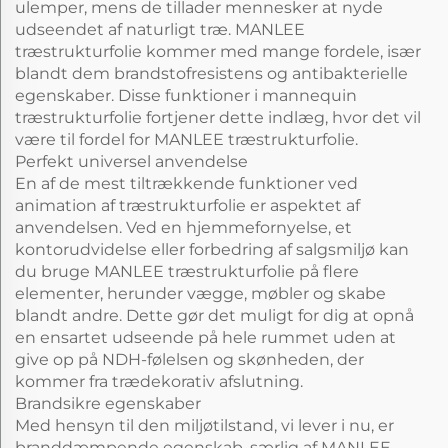
ulemper, mens de tillader mennesker at nyde
udseendet af naturligt træ. MANLEE
træstrukturfolie kommer med mange fordele, især
blandt dem brandstofresistens og antibakterielle
egenskaber. Disse funktioner i mannequin
træstrukturfolie fortjener dette indlæg, hvor det vil
være til fordel for MANLEE træstrukturfolie.
Perfekt universel anvendelse
En af de mest tiltrækkende funktioner ved
animation af træstrukturfolie er aspektet af
anvendelsen. Ved en hjemmefornyelse, et
kontorudvidelse eller forbedring af salgsmiljø kan
du bruge MANLEE træstrukturfolie på flere
elementer, herunder vægge, møbler og skabe
blandt andre. Dette gør det muligt for dig at opnå
en ensartet udseende på hele rummet uden at
give op på NDH-følelsen og skønheden, der
kommer fra trædekorativ afslutning.
Brandsikre egenskaber
Med hensyn til den miljøtilstand, vi lever i nu, er
branddæmpende egenskab, særlig af MANLEE