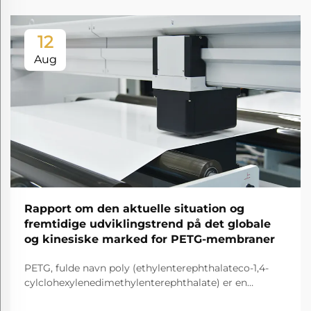
12
Aug
Rapport om den aktuelle situation og
fremtidige udviklingstrend på det globale
og kinesiske marked for PETG-membraner
PETG, fulde navn poly (ethylenterephthalateco-1,4-
cylclohexylenedimethylenterephthalate) er en
gennemsigtig og amorf copolyester.