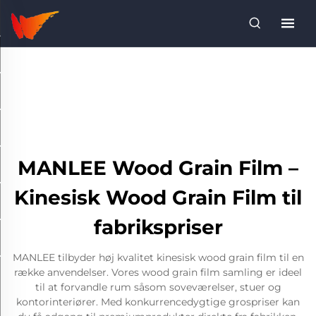
MANLEE Wood Grain Film –
Kinesisk Wood Grain Film til
fabrikspriser
MANLEE tilbyder høj kvalitet kinesisk wood grain film til en
række anvendelser. Vores wood grain film samling er ideel
til at forvandle rum såsom soveværelser, stuer og
kontorinteriører. Med konkurrencedygtige grospriser kan