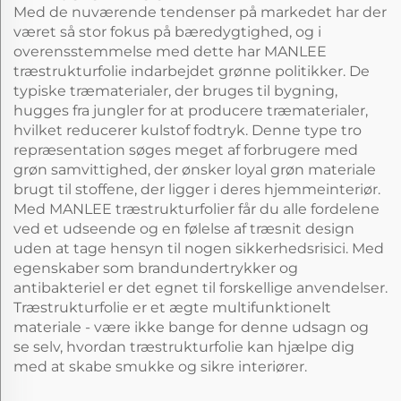
Med de nuværende tendenser på markedet har der
været så stor fokus på bæredygtighed, og i
overensstemmelse med dette har MANLEE
træstrukturfolie indarbejdet grønne politikker. De
typiske træmaterialer, der bruges til bygning,
hugges fra jungler for at producere træmaterialer,
hvilket reducerer kulstof fodtryk. Denne type tro
repræsentation søges meget af forbrugere med
grøn samvittighed, der ønsker loyal grøn materiale
brugt til stoffene, der ligger i deres hjemmeinteriør.
Med MANLEE træstrukturfolier får du alle fordelene
ved et udseende og en følelse af træsnit design
uden at tage hensyn til nogen sikkerhedsrisici. Med
egenskaber som brandundertrykker og
antibakteriel er det egnet til forskellige anvendelser.
Træstrukturfolie er et ægte multifunktionelt
materiale - være ikke bange for denne udsagn og
se selv, hvordan træstrukturfolie kan hjælpe dig
med at skabe smukke og sikre interiører.