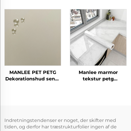
kontor moderne PETG
moderne petg møbler
møbler dekorative
dekorative træ korn
børstede metalfilm til
beskyttende film til
MDF laminering væg
soveværelse stue
panel
køkken skab
MANLEE PET PETG
Manlee marmor
Dekorationshud sense
tekstur petg
Film MILJØVENLIG
dekorative møbelfilm
PETG Møbler
til køkkenskran
Indretningstendenser er noget, der skifter med
tiden, og derfor har træstrukturfolier ingen af de