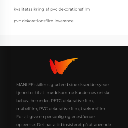
kvalitetssikring af pvc dekorationsfilm
pvc dekorationsfilm leverance
MANLEE skiller sig ud ved sine skræddersyede
tjenester til at imødekomme kundernes unikke
behov, herunder: PETG dekorative film,
møbelfilm, PVC dekorative film, trækornfilm
For at give en personlig og enestående
oplevelse. Det har altid insisteret på at anvende