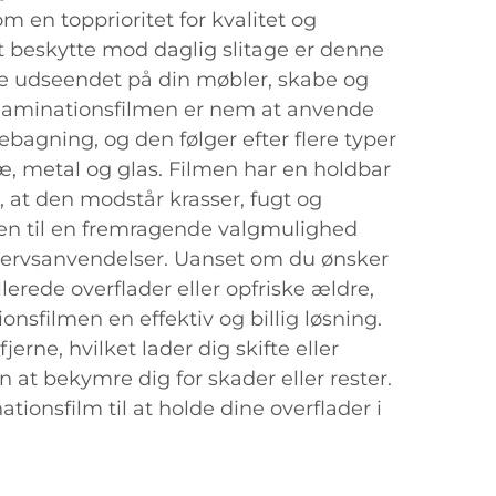
m en topprioritet for kvalitet og
at beskytte mod daglig slitage er denne
are udseendet på din møbler, skabe og
aminationsfilmen er nem at anvende
ebagning, og den følger efter flere typer
æ, metal og glas. Filmen har en holdbar
r, at den modstår krasser, fugt og
en til en fremragende valgmulighed
hvervsanvendelser. Uanset om du ønsker
llerede overflader eller opfriske ældre,
sfilmen en effektiv og billig løsning.
erne, hvilket lader dig skifte eller
 at bekymre dig for skader eller rester.
onsfilm til at holde dine overflader i