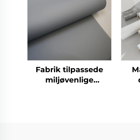
Fabrik tilpassede
M
miljøvenlige
eksplosionsproof
deko
hjemmekontor petg
ti
møbler dekorative
prægede film