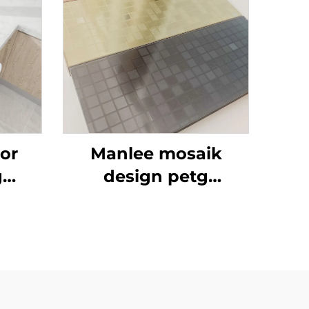
or
Manlee mosaik
g
design petg
lfilm
dekorative møbelfilm
an
til væggulv/plads