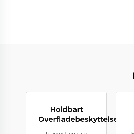
Holdbart
Overfladebeskyttelse
Leverer langvarig
E