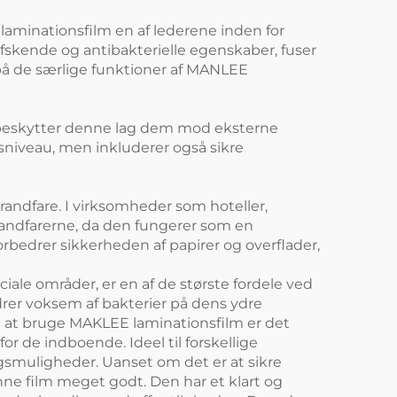
 laminationsfilm en af lederene inden for
kende og antibakterielle egenskaber, fuser
på de særlige funktioner af MANLEE
ed beskytter denne lag dem mod eksterne
sniveau, men inkluderer også sikre
andfare. I virksomheder som hoteller,
randfarerne, da den fungerer som en
orbedrer sikkerheden af papirer og overflader,
iale områder, er en af de største fordele ved
drer voksem af bakterier på dens ydre
ed at bruge MAKLEE laminationsfilm er det
or de indboende. Ideel til forskellige
gsmuligheder. Uanset om det er at sikre
ne film meget godt. Den har et klart og