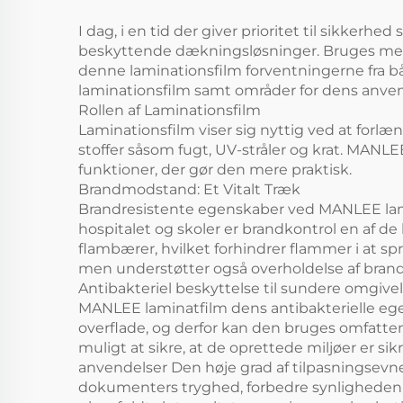
I dag, i en tid der giver prioritet til sikker
beskyttende dækningsløsninger. Bruges mege
denne laminationsfilm forventningerne fra b
laminationsfilm samt områder for dens anven
Rollen af Laminationsfilm
Laminationsfilm viser sig nyttig ved at forl
stoffer såsom fugt, UV-stråler og krat. MAN
funktioner, der gør den mere praktisk.
Brandmodstand: Et Vitalt Træk
Brandresistente egenskaber ved MANLEE lamina
hospitalet og skoler er brandkontrol en af 
flambærer, hvilket forhindrer flammer i at sp
men understøtter også overholdelse af bra
Antibakteriel beskyttelse til sundere omgivel
MANLEE laminatfilm dens antibakterielle egen
overflade, og derfor kan den bruges omfatten
muligt at sikre, at de oprettede miljøer er s
anvendelser Den høje grad af tilpasningsevne
dokumenters tryghed, forbedre synligheden a