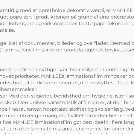
hed samtidig med at opretholde dekorativ værdi, er MANLEE
t populært i produktionen på grund af sine brændstofs
åde forbrugere og virksomheder. Dette papir fokuserer 
delse.
ænge livet af dokumenter, billeder og overflader. Derm
LEE laminationsfilm sikrer en grundlæggende beskyttelse
tionsfilm er nyttige især, hvor miljøet er underlagt br
de hovedprioriteter. MANLEEs laminationsfilm mindsker b
redes hurtigt til de komponenter, der beskyttes. Dette f
ndbestemmelser.
ser Med den stigende bevidsthed om hygiejne, især i soc
skab. Den unikke karakteristik af filmen er, at den hin
de i restauranter, hospitaletilskrifter og skoleanlæg. V
ikre mod enhver germangreb, hvilket forbedrer helbredet f
 hos MANLEE laminationsfilm gør den ideel til flere bru
f tegn eller laminate restaurationsmenus, fungerer den