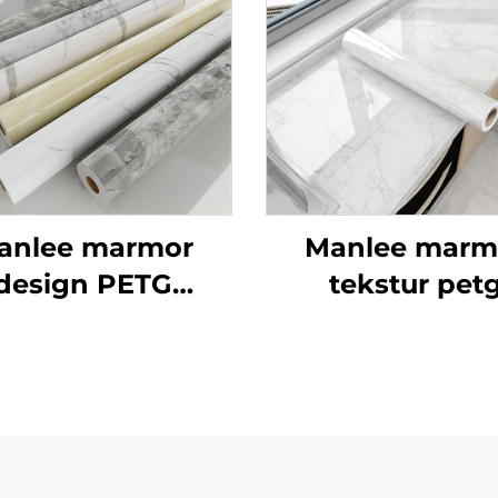
anlee marmor
Manlee marm
design PETG
tekstur pet
rative møbelfilm
dekorative møbe
l hjemmekontor
til køkkenskr
hotel