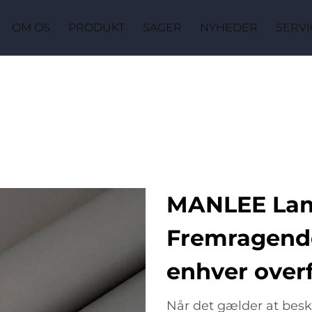
OM OS
PRODUKT
SAGER
NYHEDER
SERVI
MANLEE Lami
Fremragende
enhver over
Når det gælder at besk