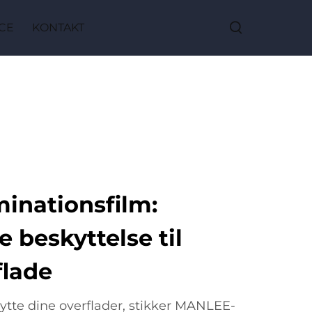
CE
KONTAKT
nationsfilm:
 beskyttelse til
flade
ytte dine overflader, stikker MANLEE-