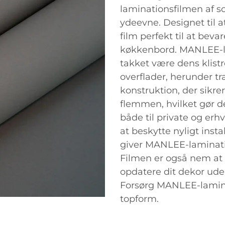
laminationsfilmen af so
ydeevne. Designet til 
film perfekt til at bev
køkkenbord. MANLEE-l
takket være dens klistr
overflader, herunder tr
konstruktion, der sikre
flemmen, hvilket gør d
både til private og er
at beskytte nyligt insta
giver MANLEE-lamination
Filmen er også nem at fj
opdatere dit dekor uden
Forsørg MANLEE-laminati
topform.