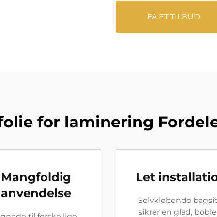
FÅ ET TILBUD
folie for laminering Fordel
Mangfoldig
Let installati
anvendelse
Selvklebende bagsi
sikrer en glad, boblef
gnede til forskellige