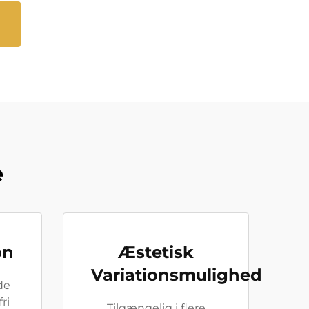
e
on
Æstetisk
Variationsmulighed
de
ri
Tilgængelig i flere