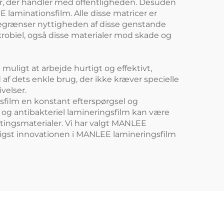
kaber, der handler med offentligheden. Desuden
aminationsfilm. Alle disse matricer er
 begrænser nyttigheden af disse genstande
robiel, også disse materialer mod skade og
ligt at arbejde hurtigt og effektivt,
af dets enkle brug, der ikke kræver specielle
velser.
film en konstant efterspørgsel og
 og antibakteriel lamineringsfilm kan være
etingsmaterialer. Vi har valgt MANLEE
nligst innovationen i MANLEE lamineringsfilm