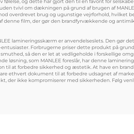
v følelse, og dette har gjort den til en favorit for sels
den tvivl om dækningen på grund af brugen af MANLEE l
 mod overdrevet brug og ugunstige vejrforhold, hvilket
 af denne film, der gør den brandfyrvækkende og antimik
E lamineringsskærm er anvendelseslets. Den gør det mu
-entusiaster. Forbrugerne priser dette produkt på grund 
muthed, så den er let at vedligeholde i forskellige omgi
de løsning, som MANLEE foreslår, har denne laminerings
n til at forbedre sikkerhed og æstetik. At have en brand
bevare ethvert dokument til at forbedre udsagnet af mark
odukt, der ikke kompromiserer med sikkerheden. Følg ve