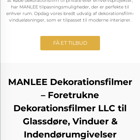
at købe dekorationsfilm til private eller erhvervsprojekter,
har MANLEE tilpasningsmuligheder, der er perfekte til
enhver rum. Opdag vores bredt udvalg af dekorationsfilm-
vindueløsninger, som er tilpasset til moderne interiører.
FÅ ET TILBUD
MANLEE Dekorationsfilmer
– Foretrukne
Dekorationsfilmer LLC til
Glassdøre, Vinduer &
Indendørumgivelser