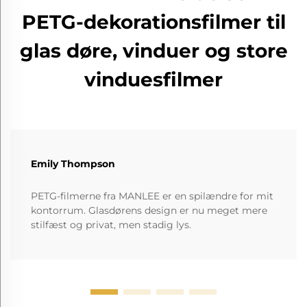
PETG-dekorationsfilmer til
glas døre, vinduer og store
vinduesfilmer
Emily Thompson
PETG-filmerne fra MANLEE er en spilændre for mit
kontorrum. Glasdørens design er nu meget mere
stilfæst og privat, men stadig lys.