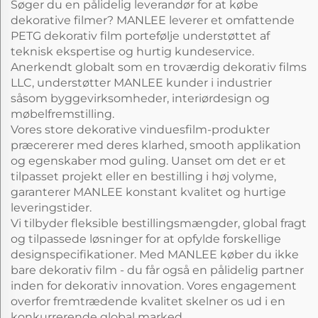
Søger du en pålidelig leverandør for at købe
dekorative filmer? MANLEE leverer et omfattende
PETG dekorativ film portefølje understøttet af
teknisk ekspertise og hurtig kundeservice.
Anerkendt globalt som en troværdig dekorativ films
LLC, understøtter MANLEE kunder i industrier
såsom byggevirksomheder, interiørdesign og
møbelfremstilling.
Vores store dekorative vinduesfilm-produkter
præcererer med deres klarhed, smooth applikation
og egenskaber mod guling. Uanset om det er et
tilpasset projekt eller en bestilling i høj volyme,
garanterer MANLEE konstant kvalitet og hurtige
leveringstider.
Vi tilbyder fleksible bestillingsmængder, global fragt
og tilpassede løsninger for at opfylde forskellige
designspecifikationer. Med MANLEE køber du ikke
bare dekorativ film - du får også en pålidelig partner
inden for dekorativ innovation. Vores engagement
overfor fremtrædende kvalitet skelner os ud i en
konkurrerende global marked.