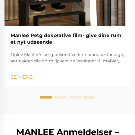
Manlee Petg dekorative film- give dine rum
et nyt udseende
Oplev Manlee's petg dekorative film brandbestandige,
antibakterielle og miljøvenlige løsninger til møbler,
hospitaler, hoteller og meget mere!
SE MERE
MANLEE Anmeldelser –