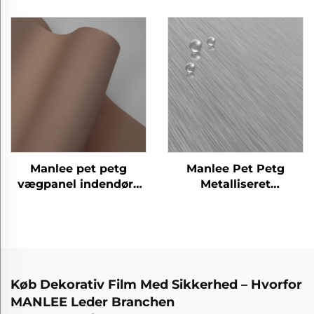
dekorative møbelfilm
møbelfilm til
til hjemmekontor
væggulv/plads
hotel
Manlee pet petg
Manlee Pet Petg
vægpanel indendørs
Metalliseret
dekorativt gulvdør
indretningsdesign
møbler dekorative film
Køb Dekorativ Film Med Sikkerhed – Hvorfor
MANLEE Leder Branchen