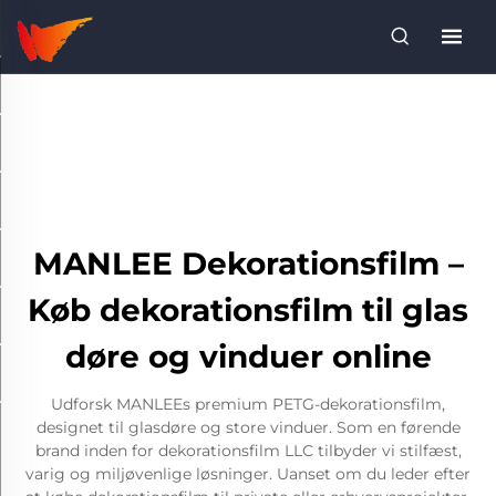
MANLEE Dekorationsfilm –
Køb dekorationsfilm til glas
døre og vinduer online
Udforsk MANLEEs premium PETG-dekorationsfilm,
designet til glasdøre og store vinduer. Som en førende
brand inden for dekorationsfilm LLC tilbyder vi stilfæst,
varig og miljøvenlige løsninger. Uanset om du leder efter