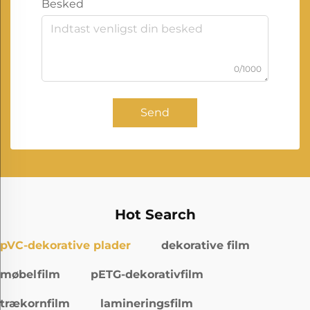
Besked
0/1000
Send
Hot Search
pVC-dekorative plader
dekorative film
møbelfilm
pETG-dekorativfilm
trækornfilm
lamineringsfilm