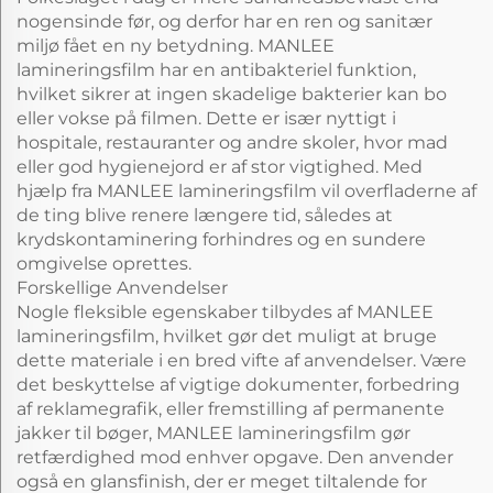
nogensinde før, og derfor har en ren og sanitær
miljø fået en ny betydning. MANLEE
lamineringsfilm har en antibakteriel funktion,
hvilket sikrer at ingen skadelige bakterier kan bo
eller vokse på filmen. Dette er især nyttigt i
hospitale, restauranter og andre skoler, hvor mad
eller god hygienejord er af stor vigtighed. Med
hjælp fra MANLEE lamineringsfilm vil overfladerne af
de ting blive renere længere tid, således at
krydskontaminering forhindres og en sundere
omgivelse oprettes.
Forskellige Anvendelser
Nogle fleksible egenskaber tilbydes af MANLEE
lamineringsfilm, hvilket gør det muligt at bruge
dette materiale i en bred vifte af anvendelser. Være
det beskyttelse af vigtige dokumenter, forbedring
af reklamegrafik, eller fremstilling af permanente
jakker til bøger, MANLEE lamineringsfilm gør
retfærdighed mod enhver opgave. Den anvender
også en glansfinish, der er meget tiltalende for