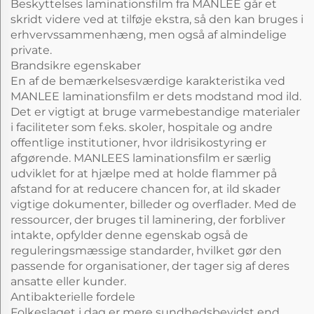
Beskyttelses laminationsfilm fra MANLEE går et
skridt videre ved at tilføje ekstra, så den kan bruges i
erhvervssammenhæng, men også af almindelige
private.
Brandsikre egenskaber
En af de bemærkelsesværdige karakteristika ved
MANLEE laminationsfilm er dets modstand mod ild.
Det er vigtigt at bruge varmebestandige materialer
i faciliteter som f.eks. skoler, hospitale og andre
offentlige institutioner, hvor ildrisikostyring er
afgørende. MANLEES laminationsfilm er særlig
udviklet for at hjælpe med at holde flammer på
afstand for at reducere chancen for, at ild skader
vigtige dokumenter, billeder og overflader. Med de
ressourcer, der bruges til laminering, der forbliver
intakte, opfylder denne egenskab også de
reguleringsmæssige standarder, hvilket gør den
passende for organisationer, der tager sig af deres
ansatte eller kunder.
Antibakterielle fordele
Folkeslaget i dag er mere sundhedsbevidst end