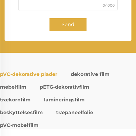
0/1000
Send
pVC-dekorative plader
dekorative film
møbelfilm
pETG-dekorativfilm
trækornfilm
lamineringsfilm
beskyttelsesfilm
træpaneelfolie
pVC-møbelfilm