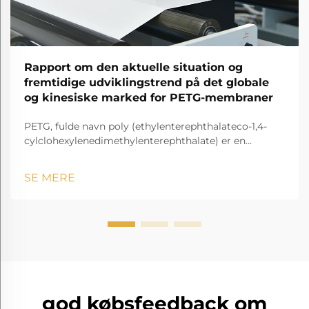
Rapport om den aktuelle situation og
fremtidige udviklingstrend på det globale
og kinesiske marked for PETG-membraner
PETG, fulde navn poly (ethylenterephthalateco-1,4-
cylclohexylenedimethylenterephthalate) er en
gennemsigtig og amorf copolyester.
SE MERE
god købsfeedback om