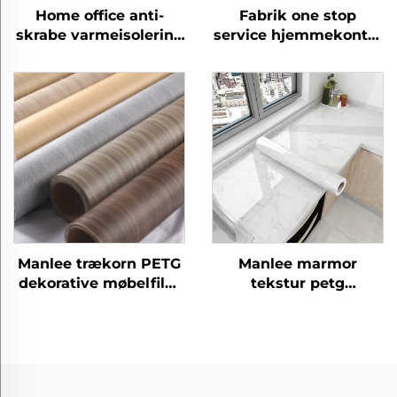
Home office anti-
Fabrik one stop
skrabe varmeisolering
service hjemmekontor
miljøvenlig PETG
petg møbler
møbler dekorative
dekorative
hudfølsomme film
beskyttende starlight
garn film til dør gulv
væg panel ark
Manlee trækorn PETG
Manlee marmor
dekorative møbelfilm
tekstur petg
til hjemmekontor
dekorative møbelfilm
hotel
til køkkenskran