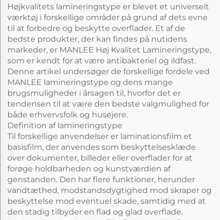
Højkvalitets lamineringstype er blevet et universelt
værktøj i forskellige områder på grund af dets evne
til at forbedre og beskytte overflader. Et af de
bedste produkter, der kan findes på nutidens
markeder, er MANLEE Høj Kvalitet Lamineringstype,
som er kendt for at være antibakteriel og ildfast.
Denne artikel undersøger de forskellige fordele ved
MANLEE lamineringstype og dens mange
brugsmuligheder i årsagen til, hvorfor det er
tendensen til at være den bedste valgmulighed for
både erhvervsfolk og husejere.
Definition af lamineringstype
Til forskellige anvendelser er laminationsfilm et
basisfilm, der anvendes som beskyttelsesklæde
over dokumenter, billeder eller overflader for at
forøge holdbarheden og kunstværdien af
genstanden. Den har flere funktioner, herunder
vandtæthed, modstandsdygtighed mod skraper og
beskyttelse mod eventuel skade, samtidig med at
den stadig tilbyder en flad og glad overflade.