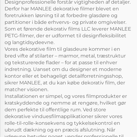
Designprofessionelle forstår vigtigheden af detaljer.
Derfor har MANLEE dekorative filmer blevet en
foretrukken løsning til at forbedre glasdøre og
partitioner i både erhvervs- og private omgivelser.
Som et førende dekorativ films LLC leverer MANLEE
PETG-filmer, der er udformet til designfleksibilitet
og langtidsydeevne.
Vores dekorative film til glasdeure kommer i en
bred vifte af stilarter – marmor, metal, træstruktur
og teksturerede flader – for at passe til enhver
indretning. Uanset om du designer et moderne
kontor eller et behageligt detailforretningsshop,
sikrer MANLEE, at du kan købe dekorativ film, der
matcher visionen.
Installationen er simpel, og vores filmprodukter er
kratskyddende og nemme at rengøre, hvilket gør
dem perfekte til offentlige rum. Ved store
dekorative vinduesfilmapplikationer sikrer vores
rolle-til-rolle-konsekvens og tykkelsekontrol en
ubrudt dækning og en præcis afslutning. Når
ydeevne betyder noget, vender professionelle til