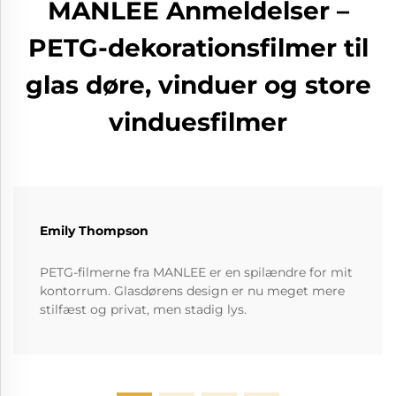
MANLEE Anmeldelser –
PETG-dekorationsfilmer til
glas døre, vinduer og store
vinduesfilmer
Emily Thompson
PETG-filmerne fra MANLEE er en spilændre for mit
kontorrum. Glasdørens design er nu meget mere
stilfæst og privat, men stadig lys.