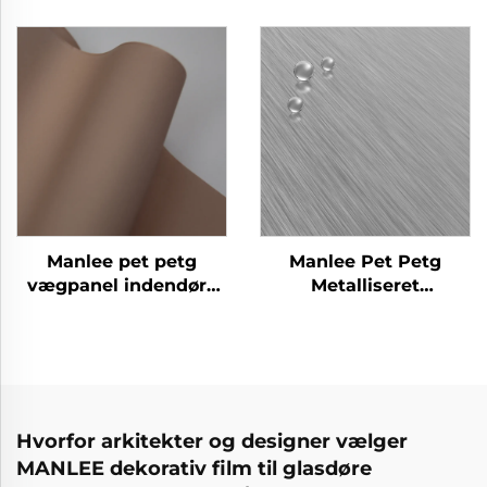
dekorative møbelfilm
møbelfilm til
til hjemmekontor
væggulv/plads
hotel
Manlee pet petg
Manlee Pet Petg
vægpanel indendørs
Metalliseret
dekorativt gulvdør
indretningsdesign
møbler dekorative film
Hvorfor arkitekter og designer vælger
MANLEE dekorativ film til glasdøre