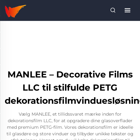
MANLEE – Decorative Films
LLC til stilfulde PETG
dekorationsfilmvinduesløsni
Vælg MANLEE, et tillidssvaret mærke inden for
dekorationsfilm LLC, for at opgradere dine glasoverflader
med premium PETG-film. Vores dekorationsfilm er ideelle
til glasdøre og store vinduer og tilbyder unikke tekster og