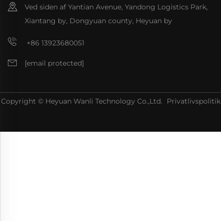
Ved siden af Yantian Avenue, Yandong Logistics Park,
Xiantang by, Dongyuan county, Heyuan by
+86 13923680051
[email protected]
Copyright © Heyuan Wanli Technology Co.,Ltd.
Privatlivspolitik