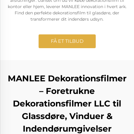
afslutninger. Uanset om du vil købe dekorationsfilm til
kontor eller hjem, leverer MANLEE innovation i hvert ark.
Find den perfekte dekorationsfilm til glasdøre, der
transformerer dit indendørs udsyn.
FÅ ET TILBUD
MANLEE Dekorationsfilmer
– Foretrukne
Dekorationsfilmer LLC til
Glassdøre, Vinduer &
Indendørumgivelser