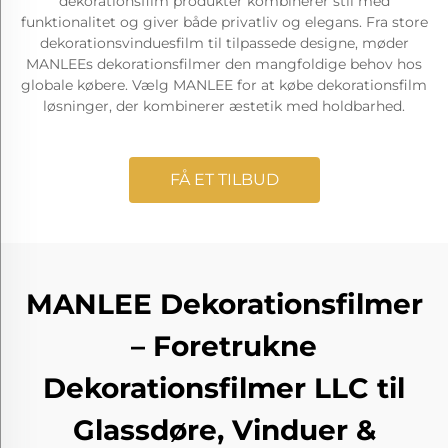
dekorationsfilm produkter kombinerer stil med
funktionalitet og giver både privatliv og elegans. Fra store
dekorationsvinduesfilm til tilpassede designe, møder
MANLEEs dekorationsfilmer den mangfoldige behov hos
globale købere. Vælg MANLEE for at købe dekorationsfilm
løsninger, der kombinerer æstetik med holdbarhed.
FÅ ET TILBUD
MANLEE Dekorationsfilmer
– Foretrukne
Dekorationsfilmer LLC til
Glassdøre, Vinduer &