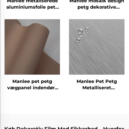
Manlee metaliserede
Manlee mosaik design
aluminiumsfolie petg
petg dekorative
dekorative møbelfilm
møbelfilm til
til hjemmekontor
væggulv/plads
hotel
Manlee pet petg
Manlee Pet Petg
vægpanel indendørs
Metalliseret
dekorativt gulvdør
indretningsdesign
møbler dekorative film