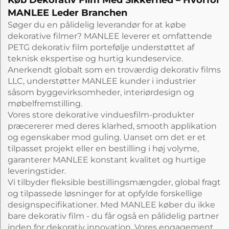
Køb Dekorativ Film Med Sikkerhed – Hvorfor
MANLEE Leder Branchen
Søger du en pålidelig leverandør for at købe
dekorative filmer? MANLEE leverer et omfattende
PETG dekorativ film portefølje understøttet af
teknisk ekspertise og hurtig kundeservice.
Anerkendt globalt som en troværdig dekorativ films
LLC, understøtter MANLEE kunder i industrier
såsom byggevirksomheder, interiørdesign og
møbelfremstilling.
Vores store dekorative vinduesfilm-produkter
præcererer med deres klarhed, smooth applikation
og egenskaber mod guling. Uanset om det er et
tilpasset projekt eller en bestilling i høj volyme,
garanterer MANLEE konstant kvalitet og hurtige
leveringstider.
Vi tilbyder fleksible bestillingsmængder, global fragt
og tilpassede løsninger for at opfylde forskellige
designspecifikationer. Med MANLEE køber du ikke
bare dekorativ film - du får også en pålidelig partner
inden for dekorativ innovation. Vores engagement