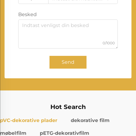
Besked
0/1000
Send
Hot Search
pVC-dekorative plader
dekorative film
møbelfilm
pETG-dekorativfilm