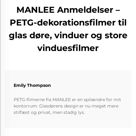
MANLEE Anmeldelser –
PETG-dekorationsfilmer til
glas døre, vinduer og store
vinduesfilmer
Emily Thompson
PETG-filmerne fra MANLEE er en spilændre for mit
kontorrum. Glasdørens design er nu meget mere
stilfæst og privat, men stadig lys.