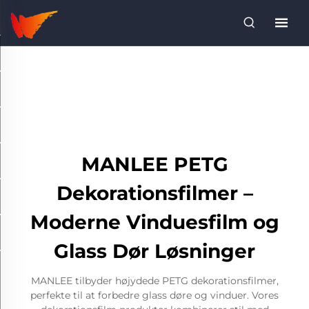
MANLEE PETG
Dekorationsfilmer –
Moderne Vinduesfilm og
Glass Dør Løsninger
MANLEE tilbyder højydede PETG dekorationsfilmer,
perfekte til at forbedre glass døre og vinduer. Vores