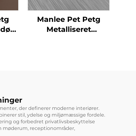
etg
Manlee Pet Petg
dørs
Metalliseret
vdør
indretningsdesign
tive
ninger
menter, der definerer moderne interiører.
nerer stil, ydelse og miljømæssige fordele.
lering og forbedret privatlivsbeskyttelse
som møderum, receptionområder,