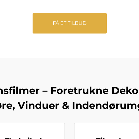
FÅ ET TILBUD
filmer – Foretrukne Dekora
re, Vinduer & Indendørum