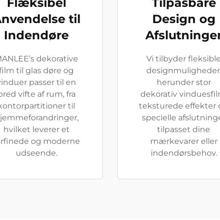
Flæksibel
Tilpasbare
nvendelse til
Design og
Indendøre
Afslutninge
ANLEE’s dekorative
Vi tilbyder fleksibl
film til glas døre og
designmuligheder
vinduer passer til en
herunder stor
bred vifte af rum, fra
dekorativ vinduesfil
kontorpartitioner til
teksturede effekter
jemmeforandringer,
specielle afslutning
hvilket leverer et
tilpasset dine
orfinede og moderne
mærkevarer eller
udseende.
indendørsbehov.