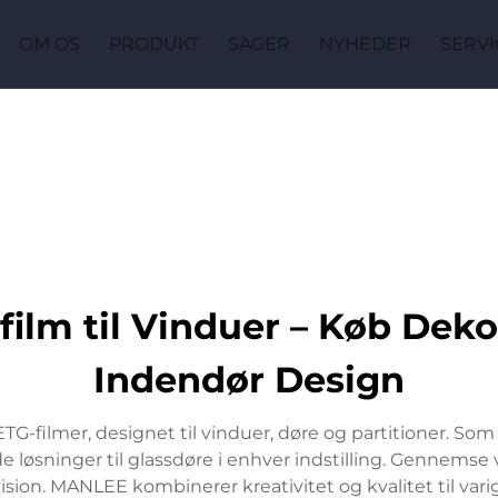
OM OS
PRODUKT
SAGER
NYHEDER
SERVI
lm til Vinduer – Køb Dekora
Indendør Design
lmer, designet til vinduer, døre og partitioner. Som sp
e løsninger til glassdøre i enhver indstilling. Gennemse 
 vision. MANLEE kombinerer kreativitet og kvalitet til var