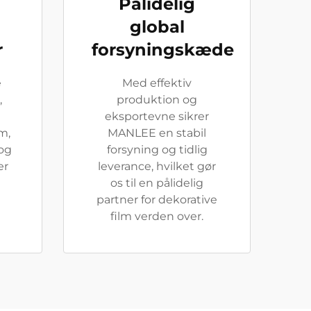
Pålidelig
global
r
forsyningskæde
e
Med effektiv
,
produktion og
eksportevne sikrer
m,
MANLEE en stabil
 og
forsyning og tidlig
er
leverance, hvilket gør
os til en pålidelig
partner for dekorative
film verden over.