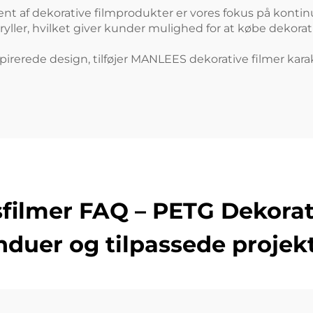
af dekorative filmprodukter er vores fokus på kontinuer
yller, hvilket giver kunder mulighed for at købe dekorati
spirerede design, tilføjer MANLEES dekorative filmer kara
lmer FAQ – PETG Dekoratio
nduer og tilpassede projek