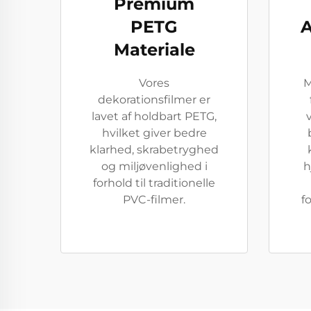
Premium
PETG
A
Materiale
Vores
M
dekorationsfilmer er
lavet af holdbart PETG,
hvilket giver bedre
klarhed, skrabetryghed
og miljøvenlighed i
h
forhold til traditionelle
PVC-filmer.
f