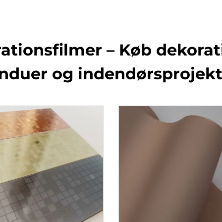
onsfilmer – Køb dekoratio
induer og indendørsprojekt