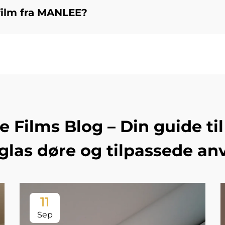
film fra MANLEE?
Films Blog – Din guide til 
 glas døre og tilpassede an
11
Sep