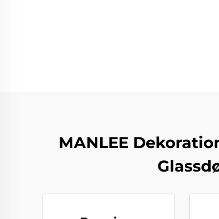
MANLEE Dekorations
Glassdø