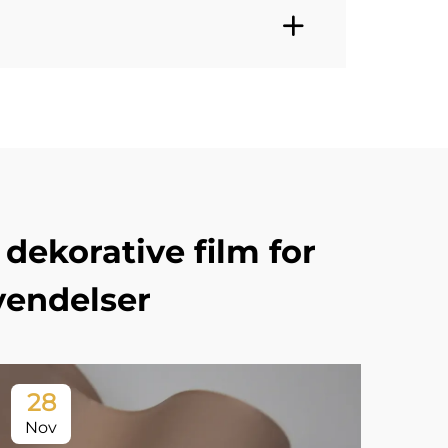
dekorative film for
vendelser
28
2
Nov
No