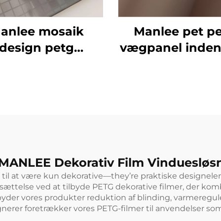
anlee mosaik
Manlee pet p
design petg
vægpanel inden
rative møbelfilm
dekorativt gul
l væggulv/plads
møbler dekora
film
 MANLEE Dekorativ Film Vinduesløs
til at være kun dekorative—they’re praktiske designele
ttelse ved at tilbyde PETG dekorative filmer, der kombi
tilbyder vores produkter reduktion af blinding, varmeregu
ignerer foretrækker vores PETG-filmer til anvendelser 