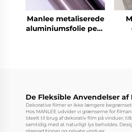
Manlee metaliserede
M
aluminiumsfolie petg
dekorative møbelfilm
deko
til hjemmekontor
ti
hotel
De Fleksible Anvendelser af
Dekorative filmer er ikke længere begrænset 
Hos MANLEE udvider vi grænserne for filmansæ
Ideelt til brug af dekorativ film på vinduer, 
samtidig med at naturligt lys beholdes. Des
glaspartitioner og private vinduer.