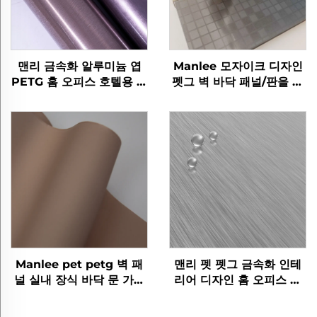
맨리 금속화 알루미늄 엽
Manlee 모자이크 디자인
PETG 홈 오피스 호텔용 장
펫그 벽 바닥 패널/판을 위
식 가구 필름
한 장식 가구 필름
Manlee pet petg 벽 패
맨리 펫 펫그 금속화 인테
널 실내 장식 바닥 문 가구
리어 디자인 홈 오피스 호
장식 필름
텔 장식 영화