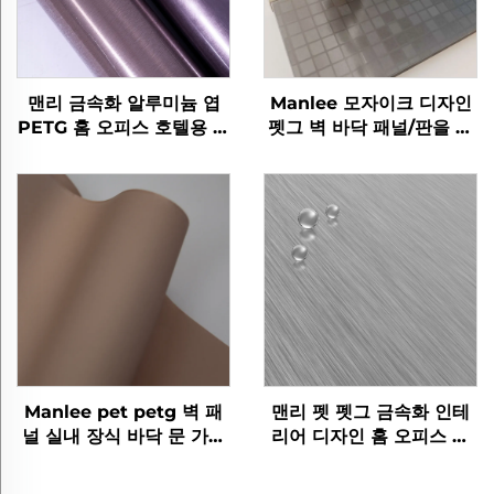
맨리 금속화 알루미늄 엽
Manlee 모자이크 디자인
PETG 홈 오피스 호텔용 장
펫그 벽 바닥 패널/판을 위
식 가구 필름
한 장식 가구 필름
Manlee pet petg 벽 패
맨리 펫 펫그 금속화 인테
널 실내 장식 바닥 문 가구
리어 디자인 홈 오피스 호
장식 필름
텔 장식 영화