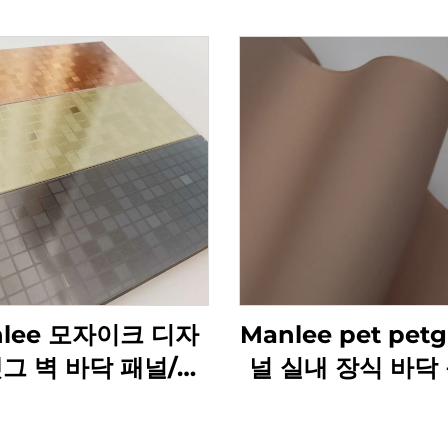
nlee 모자이크 디자
Manlee pet pet
펫그 벽 바닥 패널/판
널 실내 장식 바닥 
위한 장식 가구 필름
구 장식 필름