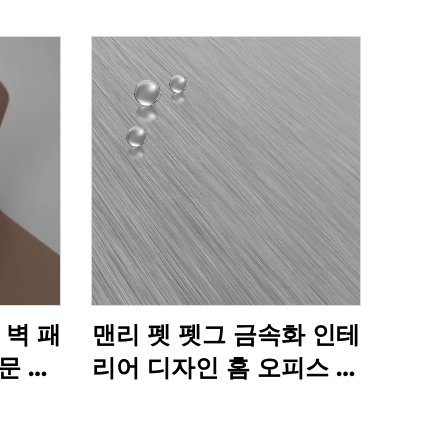
g 벽 패
맨리 펫 펫그 금속화 인테
문 가
리어 디자인 홈 오피스 호
텔 장식 영화