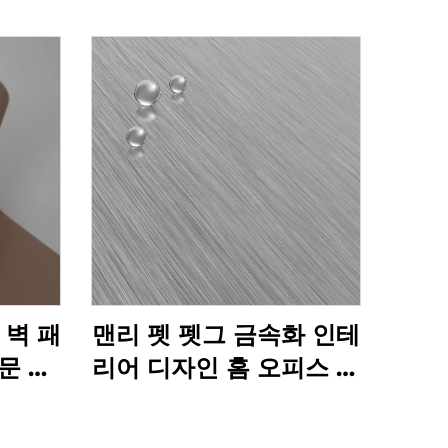
g 벽 패
맨리 펫 펫그 금속화 인테
문 가
리어 디자인 홈 오피스 호
텔 장식 영화