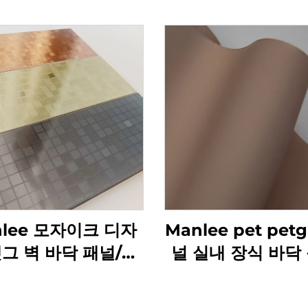
nlee 모자이크 디자
Manlee pet pet
펫그 벽 바닥 패널/판
널 실내 장식 바닥 
위한 장식 가구 필름
구 장식 필름