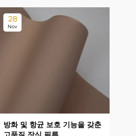
28
2
Nov
No
방화 및 항균 보호 기능을 갖춘
스
고품질 장식 필름
장식