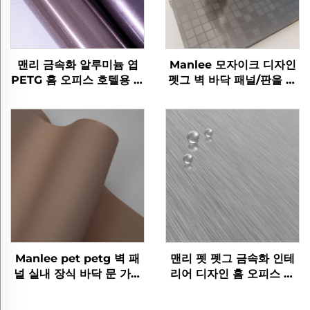
맨리 금속화 알루미늄 엽
Manlee 모자이크 디자인
PETG 홈 오피스 호텔용 장
펫그 벽 바닥 패널/판을 위
식 가구 필름
한 장식 가구 필름
Manlee pet petg 벽 패
맨리 펫 펫그 금속화 인테
널 실내 장식 바닥 문 가구
리어 디자인 홈 오피스 호
장식 필름
텔 장식 영화